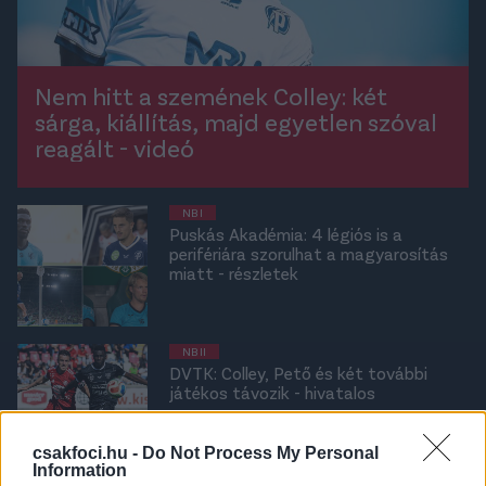
Nem hitt a szemének Colley: két
sárga, kiállítás, majd egyetlen szóval
reagált - videó
NB I
Puskás Akadémia: 4 légiós is a
perifériára szorulhat a magyarosítás
miatt - részletek
NB II
DVTK: Colley, Pető és két további
játékos távozik - hivatalos
csakfoci.hu -
Do Not Process My Personal
Information