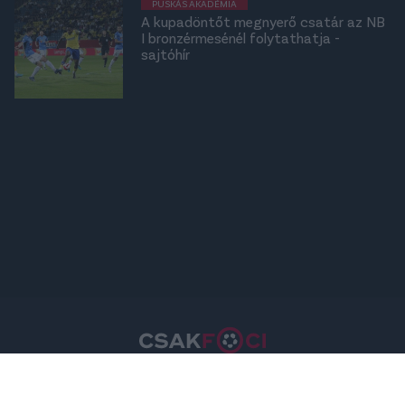
PUSKÁS AKADÉMIA
A kupadöntőt megnyerő csatár az NB
I bronzérmesénél folytathatja -
sajtóhír
Csakfoci.hu © 2026 Minden jog fenntartva.
A csakfoci.hu üzemeltetője: DrFoci Kft.