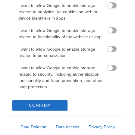
NB I
I want to allow Google to enable storage
NB I: Kitiltották a fiatalokat a kapu
related to analytics like cookies on web or
elől, Böde vezetésével szárnyalnak a
30 felettiek az elit klubban
device identifiers in apps.
I want to allow Google to enable storage
related to functionality of the website or app.
NB I
6 meccs, 8 gól, 0 győzelem: Újpesten
I want to allow Google to enable storage
frászt kapnak ettől a csatártól, de
related to personalization.
Böde még durvább a Diósgyőr ellen - a
legnagyobb mumusok az NB I-ben
I want to allow Google to enable storage
related to security, including authentication
NB I
functionality and fraud prevention, and other
Ezt nézni is fájt: Kegyetlen jelenet a
user protection.
Puskás-Loki meccsen! - videó
CONFIRM
NB I
NB I: Bejelentést tett a Puskás
Data Deletion
Data Access
Privacy Policy
Akadémia a leggólerősebb csatáráról