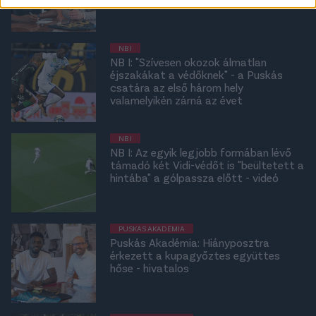
NB I
NB I: "Szívesen okozok álmatlan
éjszakákat a védőknek" - a Puskás
csatára az első három hely
valamelyikén zárná az évet
NB I
NB I: Az egyik legjobb formában lévő
támadó két Vidi-védőt is "beültetett a
hintába" a gólpassza előtt - videó
PUSKÁS AKADÉMIA
Puskás Akadémia: Hiányposztra
érkezett a kupagyőztes együttes
hőse - hivatalos