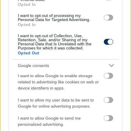
Opted In
I want to opt-out of processing my
Personal Data for Targeted Advertising.
NB I
Opted In
DVTK: Az elmúlt évek egyik
legeredményesebb játékosa érkezhet a
támadósorba
I want to opt-out of Collection, Use,
Retention, Sale, and/or Sharing of my
Personal Data that Is Unrelated with the
Purposes for which it was collected.
Opted Out
NB I
Újpest: NB I-es rivális rutinos
Google consents
támadóját szemelték ki
I want to allow Google to enable storage
related to advertising like cookies on web or
device identifiers in apps.
NB I
NB I: A Puskás Akadémia támadója
I want to allow my user data to be sent to
Romániába tart, 1 millió eurót
Google for online advertising purposes.
fizetnének érte – sajtóhír
I want to allow Google to send me
personalized advertising.