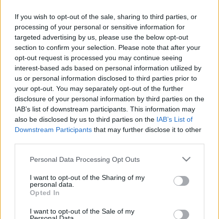
NB I
Colley kíméletlen önkritikát gyakorolt
If you wish to opt-out of the sale, sharing to third parties, or
az első DVTK-meccse után: "Rajtam
processing of your personal or sensitive information for
ment el, elrontottam, sajnálom"
targeted advertising by us, please use the below opt-out
section to confirm your selection. Please note that after your
opt-out request is processed you may continue seeing
NB I
interest-based ads based on personal information utilized by
NB I: Colley jött, látott, de nem
us or personal information disclosed to third parties prior to
győzött: a Lokinak belefért egy
your opt-out. You may separately opt-out of the further
átaludt félidő - videó
disclosure of your personal information by third parties on the
IAB’s list of downstream participants. This information may
also be disclosed by us to third parties on the
IAB’s List of
NB I
Downstream Participants
that may further disclose it to other
Furcsa helyzet Diósgyőrben: A sörrel
third parties.
megdobált és mutogató csatárnak
most már szurkolni kell - videó
Please note that this website/app uses one or more Google
Personal Data Processing Opt Outs
services and may gather and store information including but
not limited to your visit or usage behaviour. You may click to
I want to opt-out of the Sharing of my
personal data.
grant or deny consent to Google and its third-party tags to
NB I
Opted In
use your data for below specified purposes in below Google
Megerősítve: Az NB I-en belülről
érkezett Acolatse utódja Diósgyőrbe -
consent section.
I want to opt-out of the Sale of my
hivatalos
Personal Data.