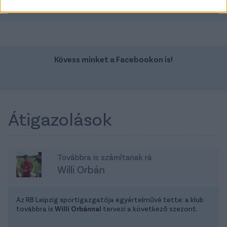
TOVÁBBI AJÁNLATOK
Kövess minket a Facebookon is!
Átigazolások
Továbbra is számítanak rá
Willi Orbán
Az RB Leipzig sportigazgatója egyértelművé tette: a klub
továbbra is
Willi Orbánnal
tervezi a következő szezont.