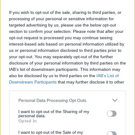
A találkozó 96. percében Thiago Mendes
If you wish to opt-out of the sale, sharing to third parties, or
szabálytalankodott az ugyancsak brazil
Neymarral
,
processing of your personal or sensitive information for
és a durva belépő eredményeként meg is sérült a
targeted advertising by us, please use the below opt-out
section to confirm your selection. Please note that after your
támadó, akit hordággyal kellett levinni a pályáról. A
opt-out request is processed you may continue seeing
vétkes futballistát némi videózás után kiállította a
interest-based ads based on personal information utilized by
játékvezető.
us or personal information disclosed to third parties prior to
your opt-out. You may separately opt-out of the further
Neymarra pedig a beszámolók szerint hosszú
disclosure of your personal information by third parties on the
kihagyás várhat: a PSG-nél meglehetősen
IAB’s list of downstream participants. This information may
pesszimisták a sérülést illetően, amely jó esetben is
also be disclosed by us to third parties on the
IAB’s List of
súlyosabb húzódás lehet, de nem kizárt, hogy
Downstream Participants
that may further disclose it to other
elszakadt a csatár bokaszalagja - ebben az esetben
third parties.
hónapokig nem játszhatna. A brazilra eredetileg
Please note that this website/app uses one or more Google
Personal Data Processing Opt Outs
vasárnap várt volna MRI-vizsgálat, de ezt végül
services and may gather and store information including but
hétfőre halasztották, ekkor derülhet ki, pontosan mi
not limited to your visit or usage behaviour. You may click to
I want to opt-out of the Sharing of my
personal data.
a diagnózis.
grant or deny consent to Google and its third-party tags to
Opted In
use your data for below specified purposes in below Google
consent section.
I want to opt-out of the Sale of my