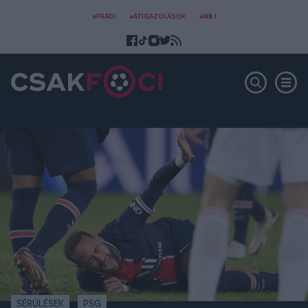
#FRADI
#ÁTIGAZOLÁSOK
#NB I
SÉRÜLÉSEK
PSG