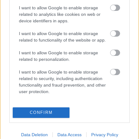
CÍMKÉK:
#KÜLFÖLDI FOCI
#VIDEÓ
#SÉRÜLÉSEK
I want to allow Google to enable storage
#SÉRÜLÉS
#PSG
#NEYMAR
#PARIS SAINT-GERMAIN
related to analytics like cookies on web or
device identifiers in apps.
I want to allow Google to enable storage
Autópiac
related to functionality of the website or app.
I want to allow Google to enable storage
related to personalization.
Mg Zs
Ford Ranger
I want to allow Google to enable storage
related to security, including authentication
functionality and fraud prevention, and other
user protection.
Szín: Ezüst
Szín: Fehér
CONFIRM
Üzemanyag: Benzin
Üzemanyag: Dízel
7 899 000 Ft
13 000 000 Ft + Áfa
Data Deletion
Data Access
Privacy Policy