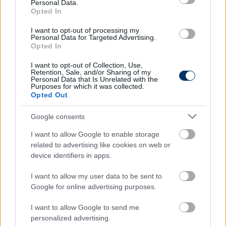
Personal Data.
Opted In
I want to opt-out of processing my
Personal Data for Targeted Advertising.
Opted In
I want to opt-out of Collection, Use,
Retention, Sale, and/or Sharing of my
Personal Data that Is Unrelated with the
Purposes for which it was collected.
Opted Out
Google consents
I want to allow Google to enable storage
Itt állíthatod be, hogy a Csakfoci az elsők
related to advertising like cookies on web or
között legyen a Google-találatokban
device identifiers in apps.
I want to allow my user data to be sent to
Google for online advertising purposes.
Tetszett a cikk? Megosztanád?
I want to allow Google to send me
Link másolása
Email küldés
personalized advertising.