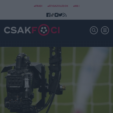
#FRADI
#ÁTIGAZOLÁSOK
#NB I