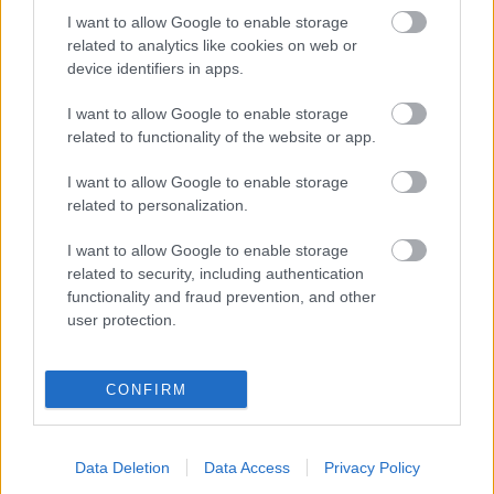
CÍMKÉK:
#TV-MŰSOR
#TV
I want to allow Google to enable storage
related to analytics like cookies on web or
device identifiers in apps.
Autópiac
I want to allow Google to enable storage
related to functionality of the website or app.
I want to allow Google to enable storage
Volvo Xc60
Volvo Xc40
related to personalization.
I want to allow Google to enable storage
related to security, including authentication
functionality and fraud prevention, and other
user protection.
Szín: Sötétszürke
Szín:
CONFIRM
Üzemanyag:
Üzemanyag: Benzin
21 990 000 Ft
15 270 000 Ft
Data Deletion
Data Access
Privacy Policy
TOVÁBBI AJÁNLATOK