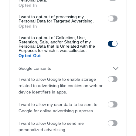
Opted In
Arena 4
I want to opt-out of processing my
20.30: Labdarúgás, német bajnokság, Augsburg-
Personal Data for Targeted Advertising.
Opted In
VfB Stuttgart, ÉLŐ
I want to opt-out of Collection, Use,
Match 4
Retention, Sale, and/or Sharing of my
Personal Data that Is Unrelated with the
Purposes for which it was collected.
21.00: Labdarúgás, angol negyedosztály,
Opted Out
rájátszás, Doncaster Rovers-Crewe Alexandra,
ÉLŐ
Google consents
I want to allow Google to enable storage
related to advertising like cookies on web or
Itt állíthatod be, hogy a Csakfoci az elsők
device identifiers in apps.
között legyen a Google-találatokban
I want to allow my user data to be sent to
Google for online advertising purposes.
Tetszett a cikk? Megosztanád?
I want to allow Google to send me
Link másolása
Email küldés
personalized advertising.