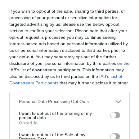
Androidra
ITT
, vagy iOS-re
ITT
, és ne maradj le
If you wish to opt-out of the sale, sharing to third parties, or
többé egy mérkőzésről se!
processing of your personal or sensitive information for
targeted advertising by us, please use the below opt-out
M4 Sport
section to confirm your selection. Please note that after your
20.15: Labdarúgás, NB I, Újpest-Kecskemét, ÉLŐ
opt-out request is processed you may continue seeing
interest-based ads based on personal information utilized by
Sport 1
us or personal information disclosed to third parties prior to
your opt-out. You may separately opt-out of the further
20.45: Labdarúgás, olasz bajnokság, Frosinone-
disclosure of your personal information by third parties on the
Internazionale, ÉLŐ
IAB’s list of downstream participants. This information may
also be disclosed by us to third parties on the
IAB’s List of
Spíler 1
Downstream Participants
that may further disclose it to other
third parties.
19.55: Labdarúgás, szaúdi bajnokság, al-Ittihad -
Please note that this website/app uses one or more Google
al-Ettifaq, ÉLŐ
Personal Data Processing Opt Outs
services and may gather and store information including but
not limited to your visit or usage behaviour. You may click to
I want to opt-out of the Sharing of my
Spíler 2
personal data.
grant or deny consent to Google and its third-party tags to
Opted In
use your data for below specified purposes in below Google
20.55: Labdarúgás, spanyol bajnokság, Alavés-
consent section.
Girona, ÉLŐ
I want to opt-out of the Sale of my
Personal Data.