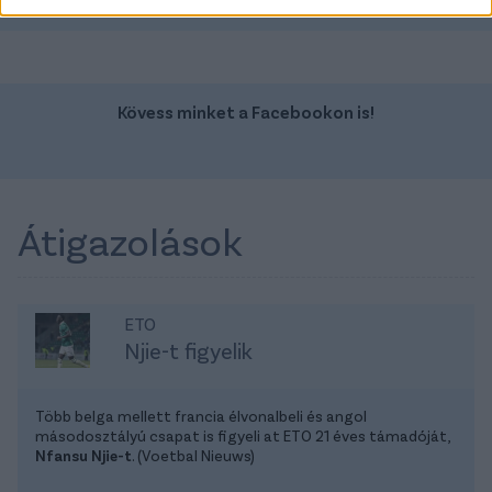
Kövess minket a Facebookon is!
Átigazolások
ETO
Njie-t figyelik
Több belga mellett francia élvonalbeli és angol
másodosztályú csapat is figyeli at ETO 21 éves támadóját,
Nfansu Njie-t
. (Voetbal Nieuws)