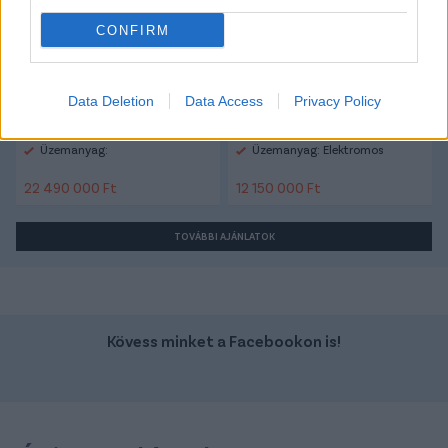
CONFIRM
Data Deletion
Data Access
Privacy Policy
Szín: Fekete
Szín:
Üzemanyag:
Üzemanyag: Elektromos
22 490 000 Ft
12 150 000 Ft
TOVÁBBI AJÁNLATOK
Kövess minket a Facebookon is!