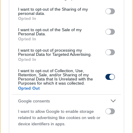
services and may gather and store information including but
Spíler 1
not limited to your visit or usage behaviour. You may click to
I want to opt-out of the Sharing of my
personal data.
grant or deny consent to Google and its third-party tags to
Opted In
20:00 Premier League, összefoglaló
use your data for below specified purposes in below Google
consent section.
21:00 FA Kupa, összefoglaló
I want to opt-out of the Sale of my
Personal Data.
22:45 Premier League, összefoglaló
Opted In
Spíler 2
I want to opt-out of processing my
Personal Data for Targeted Advertising.
19:10 La Liga, összefoglaló
Opted In
20:55 Sevilla - Mallorca, La Liga, (élő)
I want to opt-out of Collection, Use,
Retention, Sale, and/or Sharing of my
Aréna 4
Personal Data that Is Unrelated with the
Purposes for which it was collected.
Opted Out
19:00 Záróbuli, Bundesliga, összefoglaló
Google consents
Match 4
I want to allow Google to enable storage
17:30 Angol másodosztály, összefoglaló
related to advertising like cookies on web or
18:00 Ligue 1, összefoglaló
device identifiers in apps.
21:00 Angol másodosztály, összefoglaló