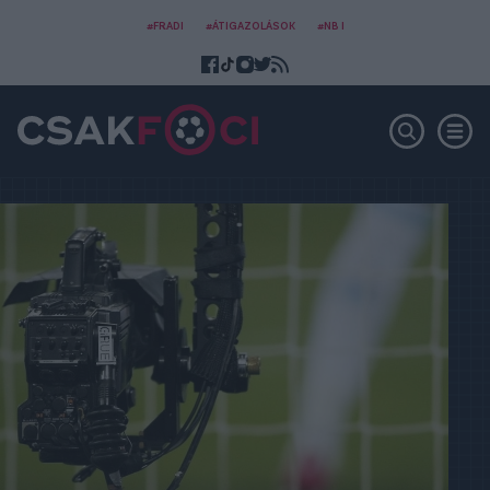
#FRADI
#ÁTIGAZOLÁSOK
#NB I