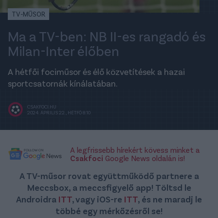
TV-MŰSOR
Ma a TV-ben: NB II-es rangadó és
Milan-Inter élőben
A hétfői fociműsor és élő közvetítések a hazai
sportcsatornák kínálatában.
CSAKFOCI.HU
2024. ÁPRILIS 22., HÉTFŐ 8:10
A legfrissebb hírekért kövess minket a
Csakfoci
Google News oldalán is!
A TV-műsor rovat együttműködő partnere a
Meccsbox, a meccsfigyelő app! Töltsd le
Androidra
ITT
, vagy iOS-re
ITT
, és ne maradj le
többé egy mérkőzésről se!