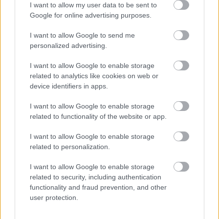
23:00 Week-end, Premier League, összefoglaló
I want to allow my user data to be sent to
Google for online advertising purposes.
I want to allow Google to send me
Itt állíthatod be, hogy a Csakfoci az elsők
personalized advertising.
között legyen a Google-találatokban
I want to allow Google to enable storage
related to analytics like cookies on web or
Tetszett a cikk? Megosztanád?
device identifiers in apps.
Link másolása
Email küldés
I want to allow Google to enable storage
related to functionality of the website or app.
CÍMKÉK:
#TV-MŰSOR
I want to allow Google to enable storage
related to personalization.
Autópiac
I want to allow Google to enable storage
related to security, including authentication
functionality and fraud prevention, and other
user protection.
Ford Transit
Ford Capri