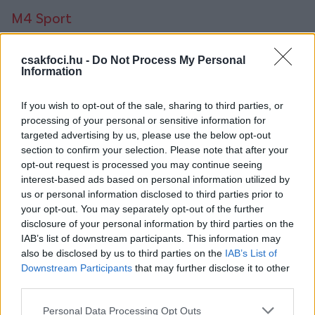
M4 Sport
08:00 Diósgyőr - DVSC, NB I, (ism.)
csakfoci.hu -
Do Not Process My Personal
10:40 Bajnokok Ligája magazin, (ism.)
Information
13:30 Újpest - MTK, NB I, (ism.)
20:00 ETO - Szeged, NB II, (élő)
If you wish to opt-out of the sale, sharing to third parties, or
22:15 Góóól2, magyar futballmagazin
processing of your personal or sensitive information for
23:15 Puskás Akadémia - Paks, NB I, (ism.)
targeted advertising by us, please use the below opt-out
section to confirm your selection. Please note that after your
Sport 1
opt-out request is processed you may continue seeing
interest-based ads based on personal information utilized by
15:15 Cagliari - Juventus, Serie A, (ism.)
us or personal information disclosed to third parties prior to
18:15 AS Roma - Bologna, Serie A, (élő)
your opt-out. You may separately opt-out of the further
20:30 AC Milan - Inter, Serie A, (élő)
disclosure of your personal information by third parties on the
22:45 Nyerő Széria, olasz futballmagazin, (élő)
IAB’s list of downstream participants. This information may
also be disclosed by us to third parties on the
IAB’s List of
Sport 2
Downstream Participants
that may further disclose it to other
third parties.
08:15 Cagliari - Juventus, Serie A, (ism.)
Please note that this website/app uses one or more Google
18:00 Porto - AC Milan, UEFA Ifjúsági Liga, (élő)
Personal Data Processing Opt Outs