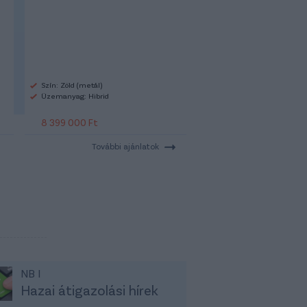
Szín: Zöld (metál)
Üzemanyag: Hibrid
8 399 000 Ft
További ajánlatok
NB I
Hazai átigazolási hírek