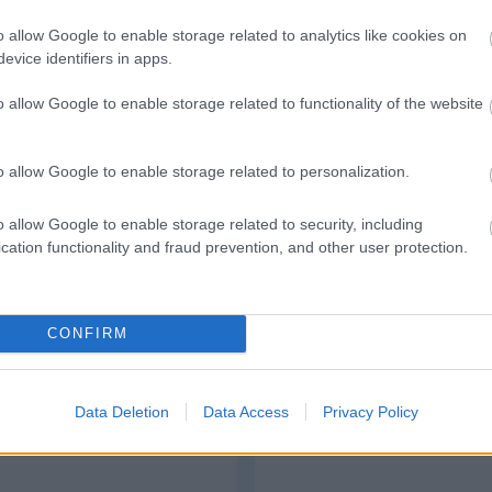
o allow Google to enable storage related to analytics like cookies on
evice identifiers in apps.
Link másolása
Email küldés
o allow Google to enable storage related to functionality of the website
o allow Google to enable storage related to personalization.
o allow Google to enable storage related to security, including
cation functionality and fraud prevention, and other user protection.
CONFIRM
Geely Starray Em-i
Ford Transit
Data Deletion
Data Access
Privacy Policy