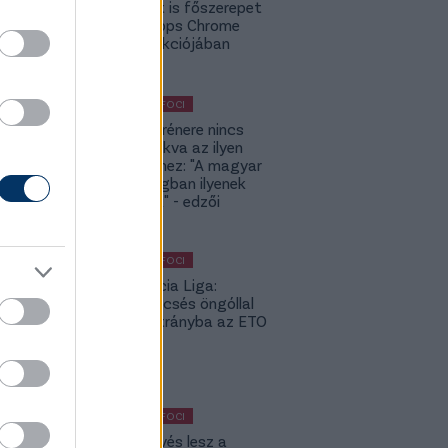
Budapest is főszerepet
kap a Topps Chrome
UCC kollekciójában
KÜLFÖLDI FOCI
A DVSC trénere nincs
hozzászokva az ilyen
meccsekhez: "A magyar
bajnokságban ilyenek
nincsenek" - edzői
értékelés
KÜLFÖLDI FOCI
Konferencia Liga:
Balszerencsés öngóllal
került hátrányba az ETO
- videó
KÜLFÖLDI FOCI
KL: Ez kevés lesz a