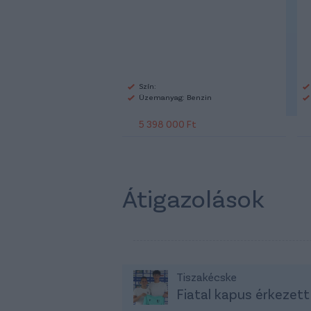
Szín:
Üzemanyag: Benzin
5 398 000 Ft
Átigazolások
Tiszakécske
Fiatal kapus érkezett