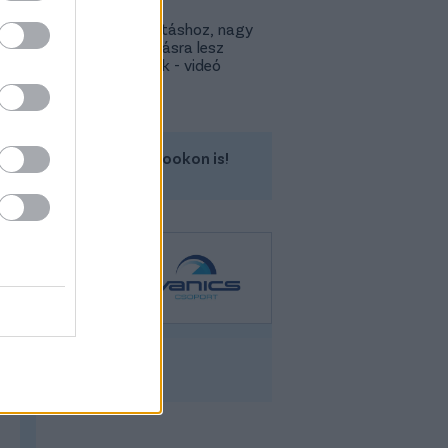
Lokitól a
továbbjutáshoz, nagy
feltámadásra lesz
szükségük - videó
Kövess minket a Facebookon is!
Mg Zs