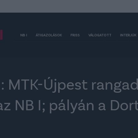
NB I
ÁTIGAZOLÁSOK
FRISS
VÁLOGATOTT
INTERJÚK
: MTK-Újpest rangad
az NB I; pályán a Do