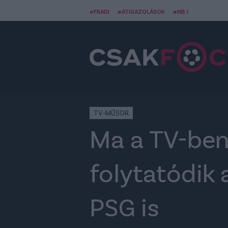
#FRADI
#ÁTIGAZOLÁSOK
#NB I
TV-MŰSOR
Ma a TV-ben
folytatódik 
PSG is