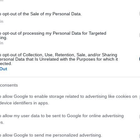
o opt-out of the Sale of my Personal Data.
dapest-Újpest FC, ÉLŐ
In
to opt-out of processing my Personal Data for Targeted
ing.
In
kság, Athletic Bilbao-Real Mallorca, ÉLŐ
o opt-out of Collection, Use, Retention, Sale, and/or Sharing
ersonal Data that Is Unrelated with the Purposes for which it
lected.
Out
kság, Strasbourg - Paris Saint-Germain, ÉLŐ
consents
o allow Google to enable storage related to advertising like cookies on
evice identifiers in apps.
kság, Heidenheim-Borussia Dortmund, ÉLŐ
o allow my user data to be sent to Google for online advertising
s.
Csakfoci az elsők között legyen a Google-
to allow Google to send me personalized advertising.