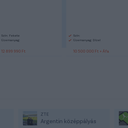
Szín: Fekete
Szín:
Üzemanyag:
Üzemanyag: Dízel
12 899 990 Ft
10 500 000 Ft + Áfa
ZTE
Argentin középpályás