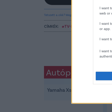
I want t
web or d
Tetszett a cikk? Megosztanád?
I want t
CÍMKÉK:
#TV-MŰSOR
#TV
or app.
I want t
I want t
authenti
Autópiac
Yamaha Xsr 900