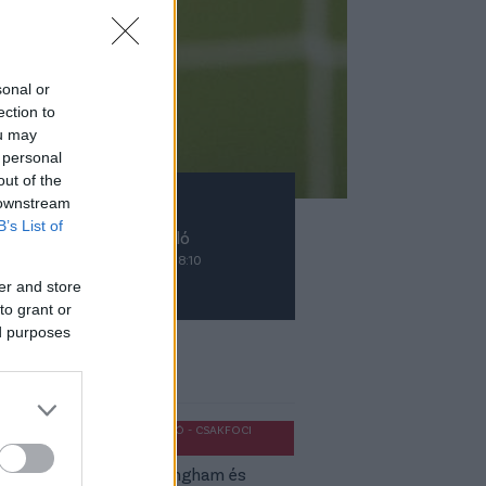
sonal or
ection to
ou may
 personal
out of the
 downstream
B’s List of
Szerző:
Budai László
2024. február 2., péntek 8:10
er and store
to grant or
ed purposes
ket ajánljuk
OLDALHÁLÓ - CSAKFOCI
LIGHT
Jude Bellingham és