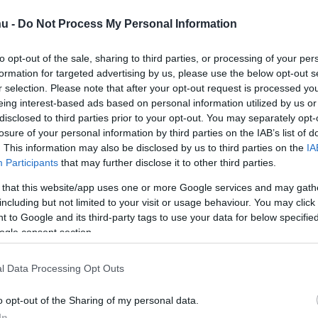
hu -
Do Not Process My Personal Information
to opt-out of the sale, sharing to third parties, or processing of your per
formation for targeted advertising by us, please use the below opt-out s
r selection. Please note that after your opt-out request is processed y
eing interest-based ads based on personal information utilized by us or
disclosed to third parties prior to your opt-out. You may separately opt-
losure of your personal information by third parties on the IAB’s list of
 és élő közvetítések a hazai
. This information may also be disclosed by us to third parties on the
IA
Participants
that may further disclose it to other third parties.
álatában.
 that this website/app uses one or more Google services and may gath
including but not limited to your visit or usage behaviour. You may click 
 to Google and its third-party tags to use your data for below specifi
ogle consent section.
rt kövess minket a
Csakfoci
Google News oldalán is!
Eze
 partnere a Meccsbox, a meccsfigyelő app!
l Data Processing Opt Outs
gy iOS-re
ITT
, és ne maradj le többé egy
o opt-out of the Sharing of my personal data.
rkőzésről se!
In