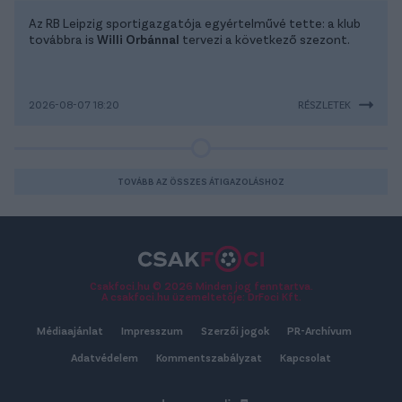
Az RB Leipzig sportigazgatója egyértelművé tette: a klub
továbbra is
Willi Orbánnal
tervezi a következő szezont.
2026-08-07 18:20
RÉSZLETEK
TOVÁBB AZ ÖSSZES ÁTIGAZOLÁSHOZ
Csakfoci.hu © 2026 Minden jog fenntartva.
A csakfoci.hu üzemeltetője: DrFoci Kft.
Médiaajánlat
Impresszum
Szerzői jogok
PR-Archívum
Adatvédelem
Kommentszabályzat
Kapcsolat