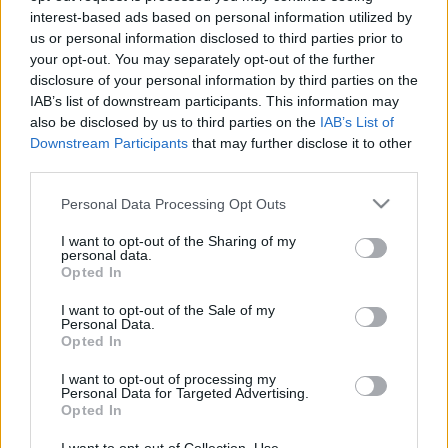
többé egy mérkőzésről se!
interest-based ads based on personal information utilized by
us or personal information disclosed to third parties prior to
M4 Sport
your opt-out. You may separately opt-out of the further
disclosure of your personal information by third parties on the
20.00: Labdarúgás, OTP Bank Liga, Kecskeméti
IAB’s list of downstream participants. This information may
TE-DVSC, ÉLŐ
also be disclosed by us to third parties on the
IAB’s List of
Downstream Participants
that may further disclose it to other
Sport 1
third parties.
18.30 PlayBEK, Barangolás a BEK és a BL
Please note that this website/app uses one or more Google
Personal Data Processing Opt Outs
történelmében
services and may gather and store information including but
19.00 BEK, Döntő, 1974., Bayern München - Atlético
not limited to your visit or usage behaviour. You may click to
I want to opt-out of the Sharing of my
personal data.
Madrid, 2. mérkőzés
grant or deny consent to Google and its third-party tags to
Opted In
use your data for below specified purposes in below Google
21.00: Labdarúgás, portugál bajnokság, Gil
consent section.
Vicente-Benfica, ÉLŐ
I want to opt-out of the Sale of my
Personal Data.
Opted In
I want to opt-out of processing my
Itt állíthatod be, hogy a Csakfoci az elsők
Personal Data for Targeted Advertising.
között legyen a Google-találatokban
Opted In