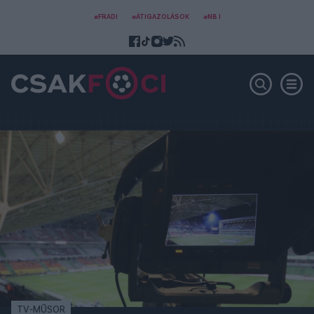
#FRADI
#ÁTIGAZOLÁSOK
#NB I
TV-MŰSOR