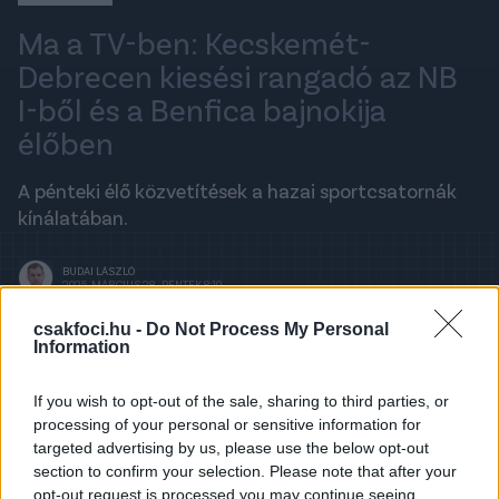
Ma a TV-ben: Kecskemét-
Debrecen kiesési rangadó az NB
I-ből és a Benfica bajnokija
élőben
A pénteki élő közvetítések a hazai sportcsatornák
kínálatában.
BUDAI LÁSZLÓ
2025. MÁRCIUS 28., PÉNTEK 8:10
csakfoci.hu -
Do Not Process My Personal
Information
A legfrissebb hírekért kövess minket a
Csakfoci
Google News oldalán is!
If you wish to opt-out of the sale, sharing to third parties, or
processing of your personal or sensitive information for
A TV-műsor rovat együttműködő partnere a
targeted advertising by us, please use the below opt-out
Meccsbox, a meccsfigyelő app! Töltsd le
section to confirm your selection. Please note that after your
Androidra
ITT
, vagy iOS-re
ITT
, és ne maradj le
opt-out request is processed you may continue seeing