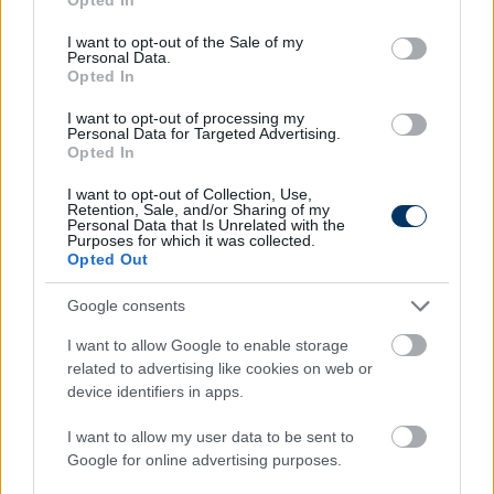
use your data for below specified purposes in below Google
Sociedad-Valencia (ismétlés)
consent section.
I want to opt-out of the Sale of my
16.10: Labdarúgás, spanyol bajnokság, Real Madrid-
Personal Data.
Alavés (ismétlés)
Opted In
18.25: Labdarúgás, spanyol bajnokság, Almería-
I want to opt-out of processing my
Barcelona (ismétlés)
Personal Data for Targeted Advertising.
20.55: Labdarúgás, spanyol bajnokság, Alavés-
Opted In
Getafe (élő)
I want to opt-out of Collection, Use,
23.05: Labdarúgás, spanyol bajnokság, Real Madrid-
Retention, Sale, and/or Sharing of my
Personal Data that Is Unrelated with the
Alavés (ismétlés)
Purposes for which it was collected.
Opted Out
Match 4
Google consents
13.30: Labdarúgás, skót bajnokság, Celtic-
I want to allow Google to enable storage
St.Mirren (élő)
related to advertising like cookies on web or
15.30: Labdarúgás, német bajnokság, Hoffenheim-
device identifiers in apps.
Bayern München (ismétlés)
17.30: Labdarúgás, skót bajnokság, Celtic-St.Mirren
I want to allow my user data to be sent to
(ismétlés)
Google for online advertising purposes.