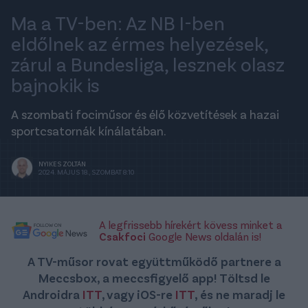
Ma a TV-ben: Az NB I-ben
eldőlnek az érmes helyezések,
zárul a Bundesliga, lesznek olasz
bajnokik is
A szombati fociműsor és élő közvetítések a hazai
sportcsatornák kínálatában.
NYIKES ZOLTÁN
2024. MÁJUS 18., SZOMBAT 8:10
A legfrissebb hírekért kövess minket a
Csakfoci
Google News oldalán is!
A TV-műsor rovat együttműködő partnere a
Meccsbox, a meccsfigyelő app! Töltsd le
Androidra
ITT
, vagy iOS-re
ITT
, és ne maradj le