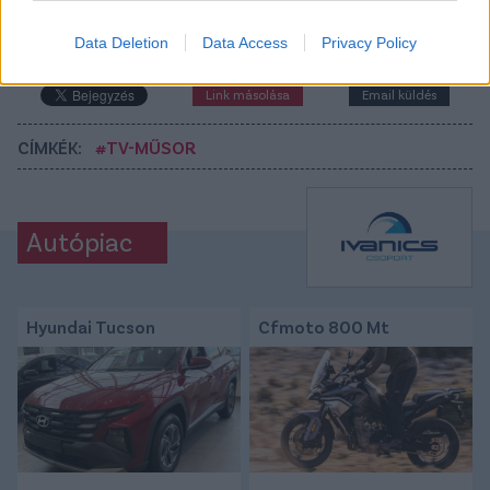
Data Deletion
Data Access
Privacy Policy
Tetszett a cikk? Megosztanád?
Link másolása
Email küldés
CÍMKÉK:
#TV-MŰSOR
Autópiac
Hyundai Tucson
Cfmoto 800 Mt