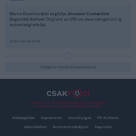
Marco Rossi korábbi segítője,
Giovanni Costantino
(legutóbb Bishkek City) lett az U16-os olasz válogatott új
szövetségi edzője.
2026-08-08 14:54
TOVÁBB AZ ÖSSZES ÁTIGAZOLÁSHOZ
Csakfoci.hu © 2026 Minden jog fenntartva.
A csakfoci.hu üzemeltetője: DrFoci Kft.
Médiaajánlat
Impresszum
Szerzői jogok
PR-Archívum
Adatvédelem
Kommentszabályzat
Kapcsolat