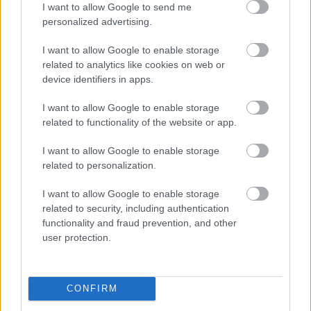
Arena 4
I want to allow Google to send me
personalized advertising.
08.00: Labdarúgás, skót bajnokság, Kilmarnock-
Celtic (ismétlés)
I want to allow Google to enable storage
10.00: Labdarúgás, angol másodosztály, playoff,
related to analytics like cookies on web or
elődöntő, visszavágó, Leeds-Norwich (ismétlés)
device identifiers in apps.
12.00: Labdarúgás, angol másodosztály, playoff,
I want to allow Google to enable storage
elődöntő, visszavágó, Southampton-West Brom
related to functionality of the website or app.
(ismétlés)
15.30: Labdarúgás, német bajnokság, utolsó
I want to allow Google to enable storage
forduló körkapcsolás (élő)
related to personalization.
21.00: Labdarúgás, angol harmadosztály, playoff,
I want to allow Google to enable storage
döntő, Bolton-Oxford (ismétlés)
related to security, including authentication
23.15: Labdarúgás, skót bajnokság, Celtic-St.Mirren
functionality and fraud prevention, and other
(ismétlés)
user protection.
Itt állíthatod be, hogy a Csakfoci az elsők
CONFIRM
között legyen a Google-találatokban