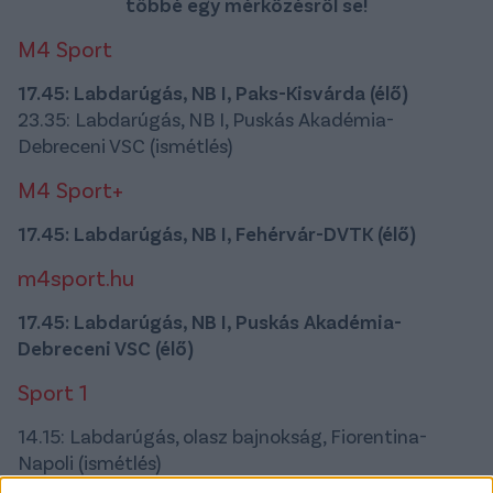
többé egy mérkőzésről se!
M4 Sport
17.45: Labdarúgás, NB I, Paks-Kisvárda (élő)
23.35: Labdarúgás, NB I, Puskás Akadémia-
Debreceni VSC (ismétlés)
M4 Sport+
17.45: Labdarúgás, NB I, Fehérvár-DVTK (élő)
m4sport.hu
17.45: Labdarúgás, NB I, Puskás Akadémia-
Debreceni VSC (élő)
Sport 1
14.15: Labdarúgás, olasz bajnokság, Fiorentina-
Napoli (ismétlés)
17.45: Labdarúgás, olasz bajnokság, Lecce-