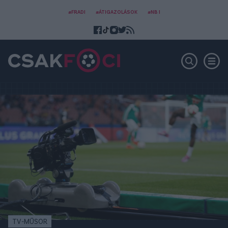
#FRADI
#ÁTIGAZOLÁSOK
#NB I
TV-MŰSOR