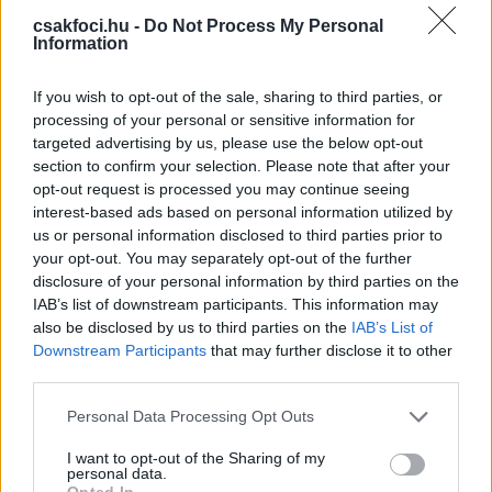
Atalanta (élő)
csakfoci.hu -
Do Not Process My Personal
Information
20.30: Labdarúgás, olasz bajnokság, Torino-Milan
(élő)
If you wish to opt-out of the sale, sharing to third parties, or
Spíler 1
processing of your personal or sensitive information for
targeted advertising by us, please use the below opt-out
13.10: Labdarúgás, Premier League, Brighton-
section to confirm your selection. Please note that after your
Chelsea (ismétlés)
opt-out request is processed you may continue seeing
interest-based ads based on personal information utilized by
15.25: Labdarúgás, Premier League, Manchester
us or personal information disclosed to third parties prior to
United-Newcastle (ismétlés)
your opt-out. You may separately opt-out of the further
17.40: Labdarúgás, Premier League, Tottenham-
disclosure of your personal information by third parties on the
Manchester City (ismétlés)
IAB’s list of downstream participants. This information may
19.55: Labdarúgás, szaúdi bajnokság, al-Ahli -
also be disclosed by us to third parties on the
IAB’s List of
Abha (élő)
Downstream Participants
that may further disclose it to other
22.10: Labdarúgás, Premier League, Tottenham-
third parties.
Manchester City (ismétlés)
Please note that this website/app uses one or more Google
Personal Data Processing Opt Outs
services and may gather and store information including but
Spíler 2
not limited to your visit or usage behaviour. You may click to
I want to opt-out of the Sharing of my
personal data.
grant or deny consent to Google and its third-party tags to
13.55: Labdarúgás, spanyol bajnokság, Real
Opted In