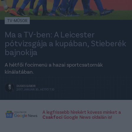
TV-MŰSOR
Ma a TV-ben: A Leicester
pótvizsgája a kupában, Stieberék
bajnokija
A hétfői focimenü a hazai sportcsatornák
kínálatában.
DUDÁS GÁBOR
2017. JANUÁR 30., HÉTFŐ 7:10
A legfrissebb hírekért kövess minket a
Csakfoci
Google News oldalán is!