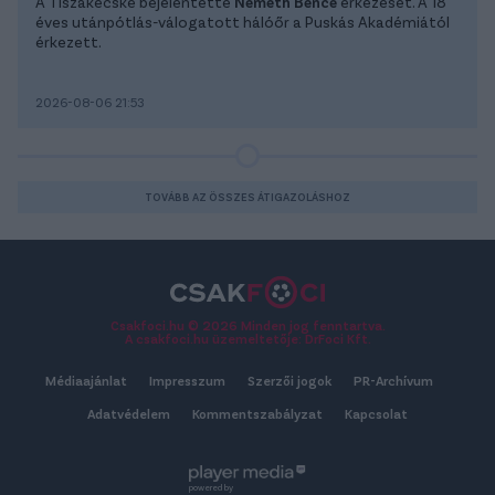
A Tiszakécske bejelentette
Németh Bence
érkezését. A 18
éves utánpótlás-válogatott hálóőr a Puskás Akadémiától
érkezett.
2026-08-06 21:53
TOVÁBB AZ ÖSSZES ÁTIGAZOLÁSHOZ
Csakfoci.hu © 2026 Minden jog fenntartva.
A csakfoci.hu üzemeltetője: DrFoci Kft.
Médiaajánlat
Impresszum
Szerzői jogok
PR-Archívum
Adatvédelem
Kommentszabályzat
Kapcsolat
powered by