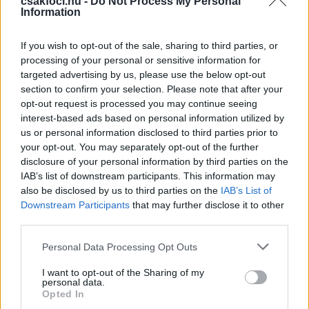
csakfoci.hu -
Do Not Process My Personal
Information
Eurosport 2
If you wish to opt-out of the sale, sharing to third parties, or
20:00 Hannover - Kaiserslautern, Bundesliga II,
processing of your personal or sensitive information for
targeted advertising by us, please use the below opt-out
(élő)
section to confirm your selection. Please note that after your
opt-out request is processed you may continue seeing
interest-based ads based on personal information utilized by
Digi Sport 1
us or personal information disclosed to third parties prior to
your opt-out. You may separately opt-out of the further
08:50 PSG - Monaco, Ligue 1, (ism.)
disclosure of your personal information by third parties on the
IAB’s list of downstream participants. This information may
15:40 Toulouse - St. Étienne, Ligue 1, (ism.)
also be disclosed by us to third parties on the
IAB’s List of
Downstream Participants
that may further disclose it to other
17:40 Ligue 1, összefoglaló
third parties.
19:00 Serie A, összefoglaló
Please note that this website/app uses one or more Google
Personal Data Processing Opt Outs
services and may gather and store information including but
20:30 Anderlecht - Standard Liége, belga
not limited to your visit or usage behaviour. You may click to
I want to opt-out of the Sharing of my
personal data.
bajnokság, (ism.)
grant or deny consent to Google and its third-party tags to
Opted In
use your data for below specified purposes in below Google