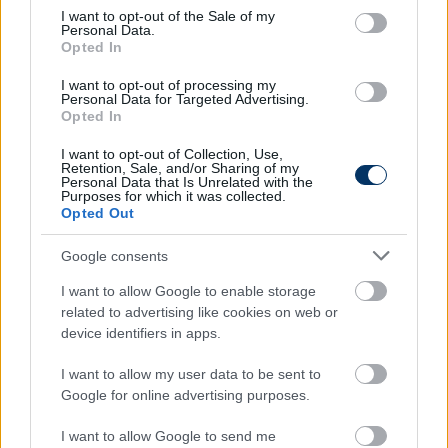
consent section.
I want to opt-out of the Sale of my
Personal Data.
Digi Sport 2
Opted In
I want to opt-out of processing my
09:10 Sassuolo - Juventus, Serie A, (ism.)
Personal Data for Targeted Advertising.
Opted In
12:55 Udinese - Milan, Serie A, (ism.)
I want to opt-out of Collection, Use,
15:05 Napoli - Palermo, Serie A, (ism.)
Retention, Sale, and/or Sharing of my
Personal Data that Is Unrelated with the
Purposes for which it was collected.
16:55 Lazio - Chievo, Serie A, (ism.)
Opted Out
21:05 Ligue 1, összefoglaló, (ism.)
Google consents
22:05 Serie A, összefoglaló, (ism.)
I want to allow Google to enable storage
related to advertising like cookies on web or
device identifiers in apps.
Digi Sport 3
I want to allow my user data to be sent to
Google for online advertising purposes.
08:50 Charleroi - Waregem, belga bajnokság, (ism.)
I want to allow Google to send me