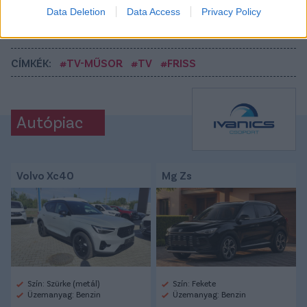
Tetszett a cikk? Megosztanád?
Data Deletion
Data Access
Privacy Policy
Link másolása
Email küldés
CÍMKÉK:
#TV-MŰSOR
#TV
#FRISS
Autópiac
Volvo Xc40
Mg Zs
Szín: Szürke (metál)
Szín: Fekete
Üzemanyag: Benzin
Üzemanyag: Benzin