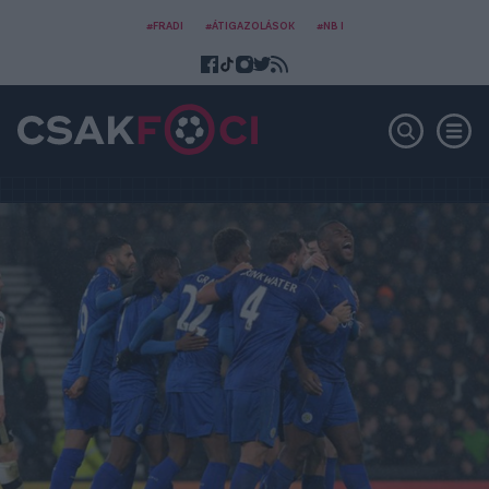
#FRADI
#ÁTIGAZOLÁSOK
#NB I