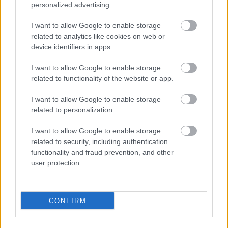
personalized advertising.
Spíler TV
I want to allow Google to enable storage
related to analytics like cookies on web or
09:30 Liverpool - Stoke City, Premier League, (ism.)
device identifiers in apps.
11:30 Hull City - Everton, Premier League, (ism.)
I want to allow Google to enable storage
related to functionality of the website or app.
I want to allow Google to enable storage
Ő a Vidi kiszemeltje, Angliába igazolt egy magyar
related to personalization.
fiatal - hazai átigazolási hírek!
I want to allow Google to enable storage
Mobilról olvasod ezt a hírt? Ez érdekelni fog -
related to security, including authentication
kattints ide!
functionality and fraud prevention, and other
user protection.
Itt állíthatod be, hogy a Csakfoci az elsők
között legyen a Google-találatokban
CONFIRM