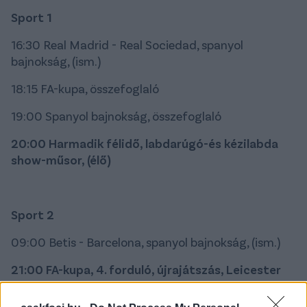
Sport 1
16:30 Real Madrid - Real Sociedad, spanyol
bajnokság, (ism.)
18:15 FA-kupa, összefoglaló
19:00 Spanyol bajnokság, összefoglaló
20:00 Harmadik félidő, labdarúgó-és kézilabda
show-műsor, (élő)
Sport 2
09:00 Betis - Barcelona, spanyol bajnokság, (ism.)
21:00 FA-kupa, 4. forduló, újrajátszás, Leicester
City - Derby County (élő)