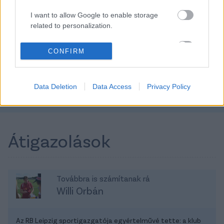
10 549 000 Ft
6 789 000 Ft
I want to allow Google to enable storage
related to personalization.
TOVÁBBI AJÁNLATOK
I want to allow Google to enable storage
CONFIRM
related to security, including authentication
functionality and fraud prevention, and other
user protection.
Kövess minket a Facebookon is!
Data Deletion
Data Access
Privacy Policy
Átigazolások
Továbbra is számítanak rá
Willi Orbán
Az RB Leipzig sportigazgatója egyértelművé tette: a klub