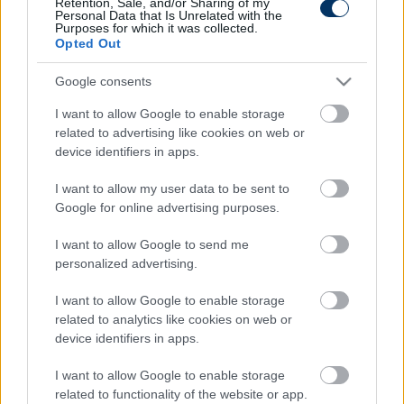
Retention, Sale, and/or Sharing of my
Personal Data that Is Unrelated with the
Purposes for which it was collected.
Link másolása
Email küldés
Opted Out
CÍMKÉK:
#TV-MŰSOR
#TV
Google consents
I want to allow Google to enable storage
related to advertising like cookies on web or
Autópiac
device identifiers in apps.
I want to allow my user data to be sent to
Google for online advertising purposes.
Hyundai Kona
Ford Puma
I want to allow Google to send me
personalized advertising.
I want to allow Google to enable storage
related to analytics like cookies on web or
device identifiers in apps.
Szín: Fekete (metál)
Szín:
I want to allow Google to enable storage
Üzemanyag: Benzin
Üzemanyag: Benzin
related to functionality of the website or app.