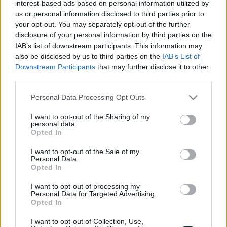
interest-based ads based on personal information utilized by
Meccsbox, a meccsfigyelő app! Töltsd le
us or personal information disclosed to third parties prior to
Androidra
ITT
, vagy iOS-re
ITT
, és ne maradj le
your opt-out. You may separately opt-out of the further
disclosure of your personal information by third parties on the
többé egy mérkőzésről se!
IAB’s list of downstream participants. This information may
Sport 1
also be disclosed by us to third parties on the
IAB’s List of
Downstream Participants
that may further disclose it to other
20.45: Labdarúgás, Olasz Kupa, negyeddöntő,
third parties.
Fiorentina-Bologna, ÉLŐ
Please note that this website/app uses one or more Google
Personal Data Processing Opt Outs
services and may gather and store information including but
Match 4
not limited to your visit or usage behaviour. You may click to
I want to opt-out of the Sharing of my
personal data.
grant or deny consent to Google and its third-party tags to
21.00: Labdarúgás, angol Ligakupa, elődöntő, 1.
Opted In
use your data for below specified purposes in below Google
mérkőzés, Middlesbrough-Chelsea, ÉLŐ
consent section.
I want to opt-out of the Sale of my
Personal Data.
Opted In
Itt állíthatod be, hogy a Csakfoci az elsők
I want to opt-out of processing my
között legyen a Google-találatokban
Personal Data for Targeted Advertising.
Opted In
I want to opt-out of Collection, Use,
Tetszett a cikk? Megosztanád?