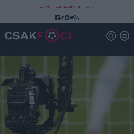
#FRADI
#ÁTIGAZOLÁSOK
#NB I