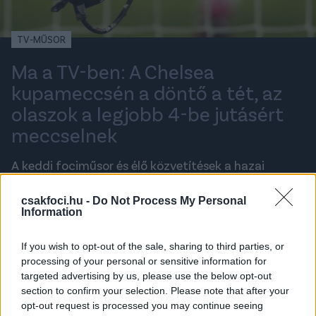
TV-MŰSOR
Ma a TV-ben: A Chelsea
kupameccsén a döntő a tét, az
olaszok a legjobb 4-be jutásért
meccselnek
A keddi fociműsor és élő közvetítések a hazai
sportcsatornák kínálatában.
csakfoci.hu -
Do Not Process My Personal
Information
BUDAI LÁSZLÓ
2024. JANUÁR 9., KEDD 8:10
If you wish to opt-out of the sale, sharing to third parties, or
processing of your personal or sensitive information for
targeted advertising by us, please use the below opt-out
A legfrissebb hírekért kövess minket a
Csakfoci
Google News oldalán is!
section to confirm your selection. Please note that after your
opt-out request is processed you may continue seeing
A TV-műsor rovat együttműködő partnere a