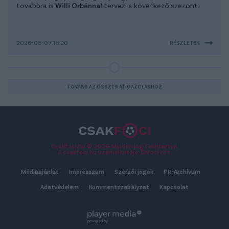
továbbra is
Willi Orbánnal
tervezi a következő szezont.
2026-08-07 18:20
RÉSZLETEK
TOVÁBB AZ ÖSSZES ÁTIGAZOLÁSHOZ
Csakfoci.hu © 2026 Minden jog fenntartva.
A csakfoci.hu üzemeltetője: DrFoci Kft.
Médiaajánlat
Impresszum
Szerzői jogok
PR-Archívum
Adatvédelem
Kommentszabályzat
Kapcsolat
powered by