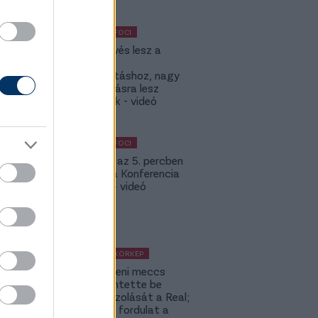
KÜLFÖLDI FOCI
KL: Ez kevés lesz a
Lokitól a
továbbjutáshoz, nagy
feltámadásra lesz
szükségük - videó
KÜLFÖLDI FOCI
Bolla már az 5. percben
betalált a Konferencia
Ligában – videó
KÜLFÖLDI KÖRKÉP
A Fradi elleni meccs
előtt jelentette be
rekordigazolását a Real;
hatalmas fordulat a