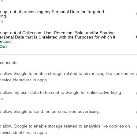
 küzdenek rendszeres ízületi fájdalommal.
to opt-out of processing my Personal Data for Targeted
ing.
lt szolgálnak. A McKenzie módszer például a
In
oth-torna pedig a gerincferdülés korrigálására
o opt-out of Collection, Use, Retention, Sale, and/or Sharing
rősíti a törzs izomzatát, míg a
ersonal Data that Is Unrelated with the Purposes for which it
lected.
ülést eredményez – legyen szó akár egy
Out
ről vagy túlterhelés okozta fájdalmakról.
kal a mélyebb okok nyomában
consents
o allow Google to enable storage related to advertising like cookies on
zt megelőzően - szükség van arra is, hogy egy
evice identifiers in apps.
orlátait. A mozgasklinika.hu oldalán is
o allow my user data to be sent to Google for online advertising
kel: olyan speciális fogásokból áll,
s.
ötőszövetek feszültségeit lehet feloldani. A
to allow Google to send me personalized advertising.
isszanyeri szabad mozgásképességét.
yakorlatokkal találkozhatunk. A Mulligan-féle
o allow Google to enable storage related to analytics like cookies on
evice identifiers in apps.
beállításra épít, a Typaldos-eljárás a