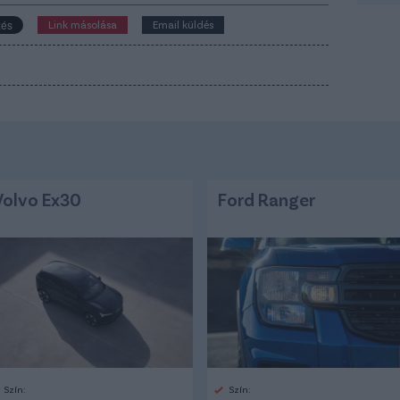
Link másolása
Email küldés
Volvo Ex30
Ford Ranger
Szín:
Szín: