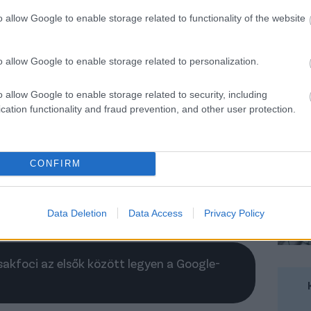
s alkalmas például sugárzó, égő vagy húzó
o allow Google to enable storage related to functionality of the website
-féle fascia technika a testet összefüggő
g a Barvincsenko és Maitland módszerek a
o allow Google to enable storage related to personalization.
rképezését veszik alapul.
o allow Google to enable storage related to security, including
pzett szakemberek alkalmazhatják, akik a test
cation functionality and fraud prevention, and other user protection.
tóan ismerik. Ez óriási különbség például a
a helytelen fogásnak akár súlyos
CONFIRM
z: szabad mozgás, fájdalommentes
a testünkben újra jól érezzük magunkat.
Data Deletion
Data Access
Privacy Policy
Csakfoci az elsők között legyen a Google-