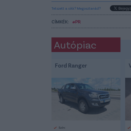
Tetszett a cikk? Megosztanád?
CÍMKÉK:
#PR
Autópiac
Ford Ranger
Szín: