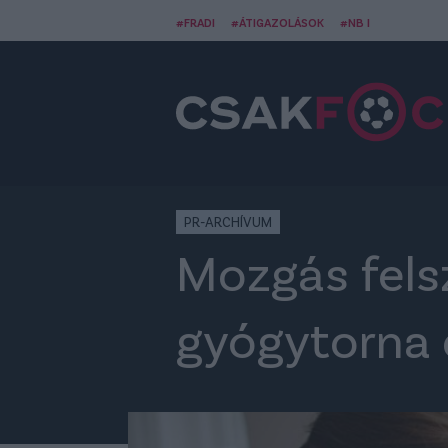
#FRADI
#ÁTIGAZOLÁSOK
#NB I
PR-ARCHÍVUM
Mozgás fels
gyógytorna 