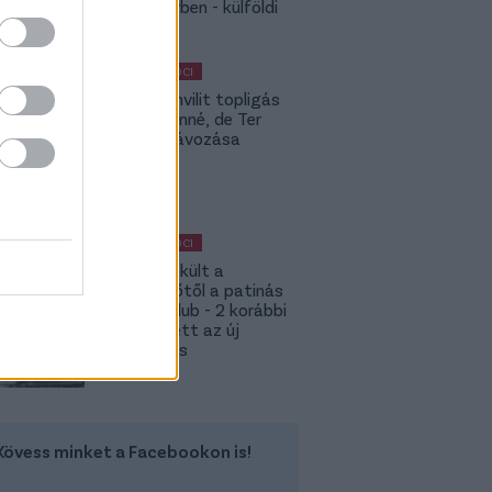
Rodri-ügyben - külföldi
körkép
MAGYAR FOCI
Yaakobishvilit topligás
csapat vinné, de Ter
Stegen távozása
bekavart
MAGYAR FOCI
Megmenekült a
süllyesztőtől a patinás
magyar klub - 2 korábbi
játékos lett az új
tulajdonos
Kövess minket a Facebookon is!