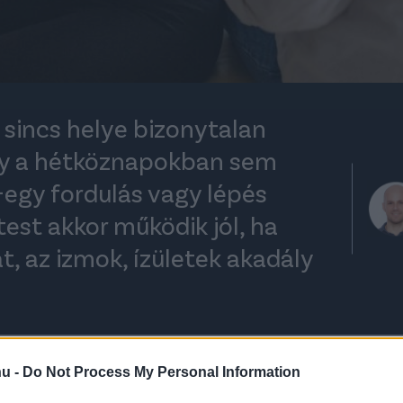
 sincs helye bizonytalan
y a hétköznapokban sem
-egy fordulás vagy lépés
test akkor működik jól, ha
 az izmok, ízületek akadály
rt kövess minket a
Csakfoci
Google News oldalán is!
hu -
Do Not Process My Personal Information
Eze