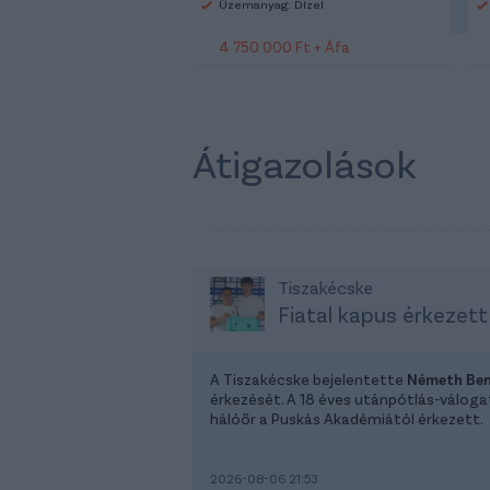
Üzemanyag: Dízel
4 750 000 Ft + Áfa
Átigazolások
Tiszakécske
Fiatal kapus érkezett
A Tiszakécske bejelentette
Németh Be
érkezését. A 18 éves utánpótlás-válog
hálóőr a Puskás Akadémiától érkezett.
2026-08-06 21:53