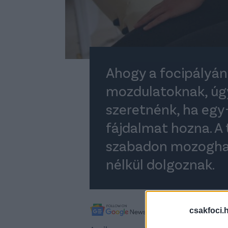
Ahogy a focipályán
mozdulatoknak, úg
szeretnénk, ha egy
fájdalmat hozna. A 
szabadon mozoghat,
nélkül dolgoznak.
A legfrissebb híreké
csakfoci.