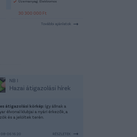
Üzemanyag: Elektromos
30 300 000 Ft
További ajánlatok
NB I
Hazai átigazolási hírek
-es átigazolási körkép
: így állnak a
r élvonal klubjai a nyári érkezők, a
ók és a jelöltek terén.
08-06 16:20
RÉSZLETEK