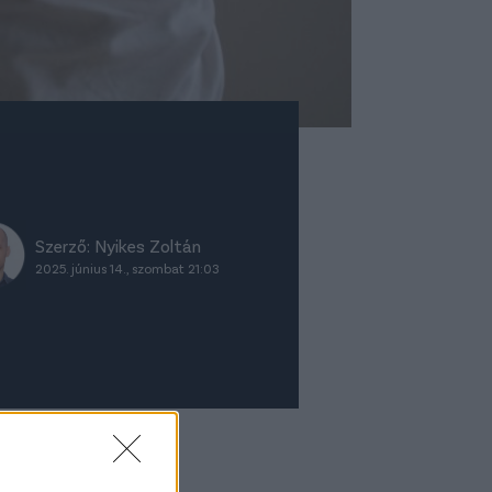
Szerző:
Nyikes Zoltán
2025. június 14., szombat 21:03
ket ajánljuk