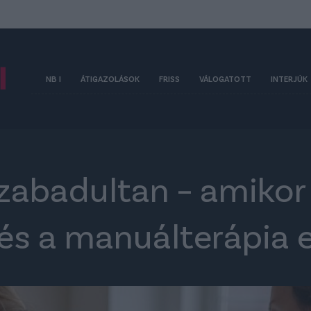
NB I
ÁTIGAZOLÁSOK
FRISS
VÁLOGATOTT
INTERJÚK
zabadultan – amikor
és a manuálterápia e