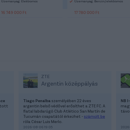
Üzemanyag: Elektromos
Üzemanyag: Benzin/elektromos
16 749 000 Ft
17 780 000 Ft
ZTE
Argentin középpályás
nce
Tiago Penalba
személyében 22 éves
NB I
atott
argentin belső védővel erősíthet a ZTE FC. A
magya
fiatal labdarúgó Club Atlético San Martín de
távoz
Tucumán csapatától érkezhet -
számolt be
róla César Luis Merlo.
2026-08-06 19:05
2026-