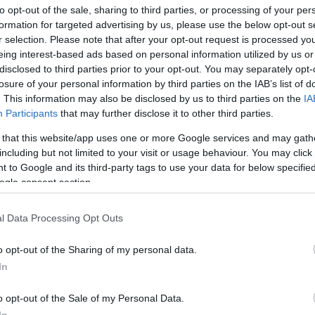
gítségre van szükség – mely lehet akár a
to opt-out of the sale, sharing to third parties, or processing of your per
tőse. Egyik a tudatos izomerősítésen, másik a
formation for targeted advertising by us, please use the below opt-out s
r selection. Please note that after your opt-out request is processed y
támogatja a test regenerációját, hogy újra
eing interest-based ads based on personal information utilized by us or
disclosed to third parties prior to your opt-out. You may separately opt-
losure of your personal information by third parties on the IAB’s list of
mozgás ereje
. This information may also be disclosed by us to third parties on the
IA
Participants
that may further disclose it to other third parties.
lapjaiban változtatja meg, ahogy a testünket
 that this website/app uses one or more Google services and may gath
nik, hogy átmozgatjuk a fájós hátat vagy a
including but not limited to your visit or usage behaviour. You may click 
it összetettebb – újraépítjük azt a belső
 to Google and its third-party tags to use your data for below specifi
gásba hoz minket.
ogle consent section.
t: a gyógytornász alaposan feltérképezi a
l Data Processing Opt Outs
mények alapján állít össze egy olyan
o opt-out of the Sharing of my personal data.
 szükségleteire épül.
In
alkalmazható – például sérülések, műtétek után
o opt-out of the Sale of my Personal Data.
ott. Ülőmunkát végzők körében is jól bevált,
In