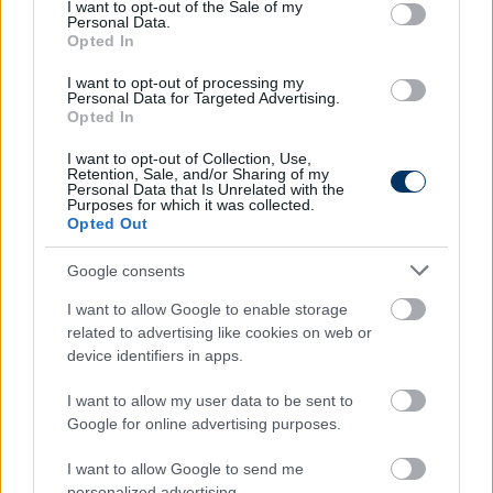
consent section.
I want to opt-out of the Sale of my
esetében egy virág, férfiak esetében egy üveg nemes
Personal Data.
ital a szokásos választás, de persze lehet ezt
Opted In
kreatívabban is csinálni.
I want to opt-out of processing my
Personal Data for Targeted Advertising.
Az ajándékcsomagokba többféle holmi kerülhet, ha
Opted In
jól ismerjük a másikat, akkor az ízlésének,
I want to opt-out of Collection, Use,
érdeklődésének megfelelően, de ha kevésbé tudjuk,
Retention, Sale, and/or Sharing of my
mire vágyik, akkor a nívós összeállítások, gourmet
Personal Data that Is Unrelated with the
Purposes for which it was collected.
csomagok jelenthetnek kitűnő választást. Ezek
Opted Out
prémium minőségű csokoládékat és más
édességeket, alkoholos italokat, tea- és
Google consents
kávékülönlegességeket, egyedi snackeket
I want to allow Google to enable storage
tartalmaznak, olyanokat, amilyeneket mindenki
related to advertising like cookies on web or
szívesen megkóstolna.
device identifiers in apps.
Van, hogy nem kell ok az ünneplésre
I want to allow my user data to be sent to
Google for online advertising purposes.
Eseményektől függetlenül vezetőként dönthetünk
úgy, hogy ideje kicsit felrázni a munkába temetkező
I want to allow Google to send me
munkatársakat, és feldobhatjuk a napjukat az
personalized advertising.