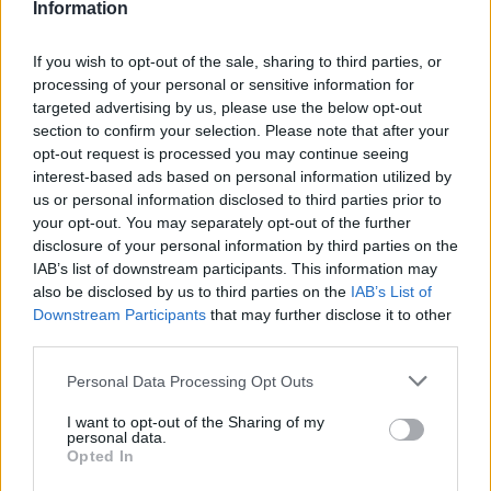
lezárása, de közelebbi, baráti jellegű munkahelyi
Information
kapcsolatokban a név- és születésnapokat, valamint
az egyéni sikereket is szokás megünnepelni.
If you wish to opt-out of the sale, sharing to third parties, or
processing of your personal or sensitive information for
Enni-inni pedig mindenki szeret, ráadásul a közös
targeted advertising by us, please use the below opt-out
étkezések összehozzák a társaságot, így jó döntés
section to confirm your selection. Please note that after your
lehet egy közös irodai ebéddel ünnepelni. Ehhez
opt-out request is processed you may continue seeing
interest-based ads based on personal information utilized by
nagyszerű lehetőséget kínál az irodai bekészítés,
us or personal information disclosed to third parties prior to
amelynek keretében minden étrendi igényű kolléga
your opt-out. You may separately opt-out of the further
számára rendelhetünk finomságokat, legyenek azok
disclosure of your personal information by third parties on the
hidegtálak, fingerfoodok, különféle szendvicsek,
IAB’s list of downstream participants. This information may
melegételek vagy desszertek és gyümölcsök a
also be disclosed by us to third parties on the
IAB’s List of
délutáni kávé mellé.
Downstream Participants
that may further disclose it to other
third parties.
Ötletes ajándékok az ünnepelteknek
Please note that this website/app uses one or more Google
Personal Data Processing Opt Outs
Jó közösségépítő és -formáló kezdeményezés lehet
services and may gather and store information including but
not limited to your visit or usage behaviour. You may click to
I want to opt-out of the Sharing of my
az egy irodában vagy csapatban dolgozó
personal data.
grant or deny consent to Google and its third-party tags to
munkavállalók név- és születésnapjainak, illetve
Opted In
use your data for below specified purposes in below Google
egyéni sikereinek a közös ünneplése. Hölgyek