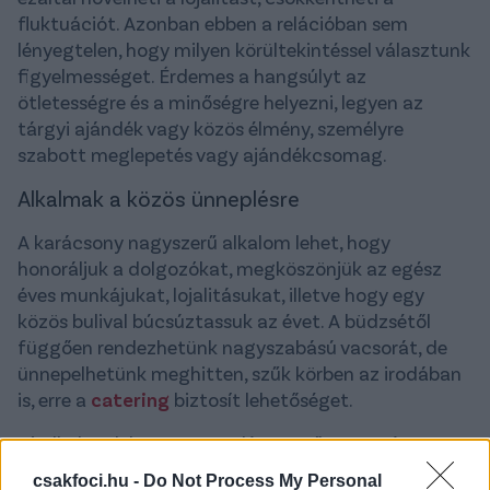
fluktuációt. Azonban ebben a relációban sem
lényegtelen, hogy milyen körültekintéssel választunk
figyelmességet. Érdemes a hangsúlyt az
ötletességre és a minőségre helyezni, legyen az
tárgyi ajándék vagy közös élmény, személyre
szabott meglepetés vagy ajándékcsomag.
Alkalmak a közös ünneplésre
A karácsony nagyszerű alkalom lehet, hogy
honoráljuk a dolgozókat, megköszönjük az egész
éves munkájukat, lojalitásukat, illetve hogy egy
közös bulival búcsúztassuk az évet. A büdzsétől
függően rendezhetünk nagyszabású vacsorát, de
ünnepelhetünk meghitten, szűk körben az irodában
is, erre a
catering
biztosít lehetőséget.
Jó alkalom lehet az ünneplésre a nőnap, a céges
jubileumok, egy-egy nagyobb projekt sikeres
csakfoci.hu -
Do Not Process My Personal