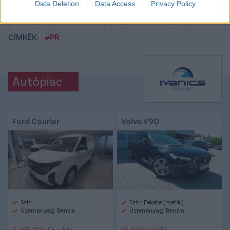
Data Deletion
Data Access
Privacy Policy
Link másolása
Email küldés
CÍMKÉK:
#PR
Autópiac
Ford Courier
Volvo V90
Szín:
Szín: Fekete (metál)
Üzemanyag: Benzin
Üzemanyag: Benzin
6 295 000 Ft + Áfa
10 490 000 Ft