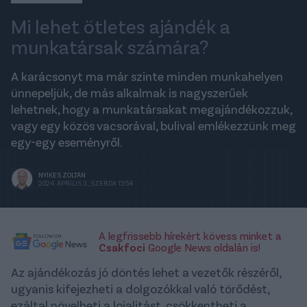
Mi lehet ötletes ajándék a
munkatársak számára?
A karácsonyt ma már szinte minden munkahelyen
ünnepeljük, de más alkalmak is nagyszerűek
lehetnek, hogy a munkatársakat megajándékozzuk,
vagy egy közös vacsorával, bulival emlékezzünk meg
egy-egy eseményről.
NYIKES ZOLTÁN
2024. ÁPRILIS 3., SZERDA 13:54
A legfrissebb hírekért kövess minket a
Csakfoci
Google News oldalán is!
Az ajándékozás jó döntés lehet a vezetők részéről,
ugyanis kifejezheti a dolgozókkal való törődést,
ezáltal növelheti a lojalitást, csökkentheti a