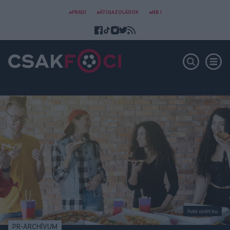
#FRADI
#ÁTIGAZOLÁSOK
#NB I
Fotó: ordit.hu
PR-ARCHÍVUM