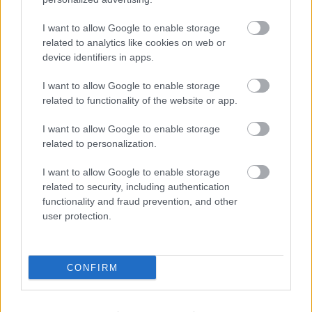
ebéd- vagy kávészünetben valamilyen bekészítéssel.
I want to allow Google to enable storage
Biztosan értékelni fogják a gesztust, amikor elébük
related to analytics like cookies on web or
device identifiers in apps.
tárul egy ízlésesen elkészített hideg- vagy
gyümölcstál, vagy megédesíti a délutánjukat
I want to allow Google to enable storage
számos finomság. Jó hatással lehet a
related to functionality of the website or app.
munkamorálra, a teljesítményre, így akár
rendszeresíthetjük is, ha látjuk a pozitív hatásait.
I want to allow Google to enable storage
related to personalization.
Hamarosan itt a nyuszi, lepd meg a kollégákat
húsvéti finomságokat tartalmazó ajándék-
I want to allow Google to enable storage
összeállításokkal!
related to security, including authentication
functionality and fraud prevention, and other
user protection.
Itt állíthatod be, hogy a Csakfoci az elsők
között legyen a Google-találatokban
CONFIRM
Tetszett a cikk? Megosztanád?