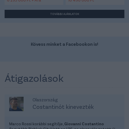
TOVÁBBI AJÁNLATOK
Kövess minket a Facebookon is!
Átigazolások
Olaszország
Costantinót kinevezték
Marco Rossi korábbi segítője,
Giovanni Costantino
(legutóbb Bishkek City) lett az U16-os olasz válogatott új