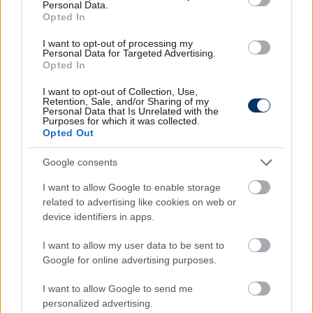
Personal Data.
célokra is kiválóan alkalmazhatók.
Opted In
Egy másik elterjedt kategória a műanyag vagy
hálós oldalú modellek, amelyeket leginkább
I want to opt-out of processing my
Personal Data for Targeted Advertising.
könnyebb tárgyak szállítására szoktak használni.
Opted In
Ezek könnyűek és mozgékonyak, így többek
I want to opt-out of Collection, Use,
között virágok, kisebb szerszámok mozgatására
Retention, Sale, and/or Sharing of my
is remekül alkalmasak.
Personal Data that Is Unrelated with the
Purposes for which it was collected.
A negyedik kategória a nagy kerekű, terepre
Opted Out
tervezett kézikocsik, amelyek a dombos,
egyenetlen terepen való használatra lettek
Google consents
kifejlesztve.
I want to allow Google to enable storage
related to advertising like cookies on web or
Kinek ideális választás a kerti kézikocsi?
device identifiers in apps.
A kerti kézikocsi nem csupán a hobbikertészek és
I want to allow my user data to be sent to
családi házak tulajdonosainak lehet hasznos társ az
Google for online advertising purposes.
udvaron. Azok a mezőgazdasági termelők, akik
gyakran dolgoznak földeken, sok időt és energiát
I want to allow Google to send me
spórolhatnak meg. De az építkezési munkálatok
personalized advertising.