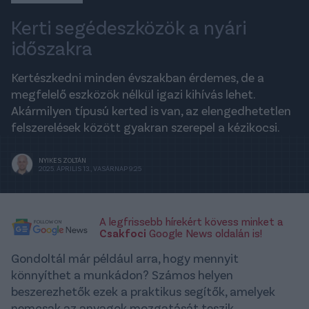
Kerti segédeszközök a nyári
időszakra
Kertészkedni minden évszakban érdemes, de a
megfelelő eszközök nélkül igazi kihívás lehet.
Akármilyen típusú kerted is van, az elengedhetetlen
felszerelések között gyakran szerepel a kézikocsi.
NYIKES ZOLTÁN
2025. ÁPRILIS 13., VASÁRNAP 9:25
A legfrissebb hírekért kövess minket a
Csakfoci
Google News oldalán is!
Gondoltál már például arra, hogy mennyit
könnyíthet a munkádon? Számos helyen
beszerezhetők ezek a praktikus segítők, amelyek
nemcsak az anyagok mozgatását teszik