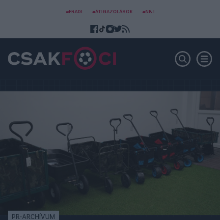
#FRADI
#ÁTIGAZOLÁSOK
#NB I
PR-ARCHÍVUM