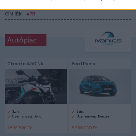
CÍMKÉK:
#PR
Autópiac
Cfmoto 450 Nk
Ford Puma
Szín:
Szín:
Üzemanyag: Benzin
Üzemanyag: Benzin
1 896 800 Ft
8 590 000 Ft