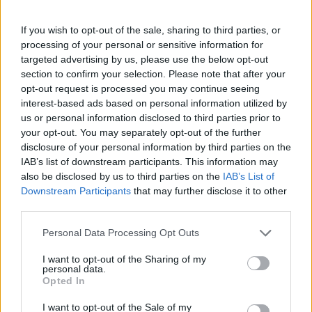
hatékonyabbá a munkájukat. A munka
hatékonyságának növelése pedig nem csupán a
If you wish to opt-out of the sale, sharing to third parties, or
szabadidőd meghosszabbítását jelenti, hanem azt
processing of your personal or sensitive information for
is, hogy kevesebb energiát kell befektetni a
targeted advertising by us, please use the below opt-out
feladatok elvégzésébe. Ez különösen hasznos lehet,
section to confirm your selection. Please note that after your
amikor nagyobb területen kell anyagot mozgatni.
opt-out request is processed you may continue seeing
interest-based ads based on personal information utilized by
Melyik típust válaszd a kertedhez?
us or personal information disclosed to third parties prior to
your opt-out. You may separately opt-out of the further
Ha elgondolkodtál már azon, hogy milyen kézikocsit
disclosure of your personal information by third parties on the
válassz, akkor tudod, hogy a piacon elérhető sokféle
IAB’s list of downstream participants. This information may
modell közül melyik lenne a legpraktikusabb neked.
also be disclosed by us to third parties on the
IAB’s List of
Downstream Participants
that may further disclose it to other
Alapvetően 4 típus van, amit érdemes mérlegelni.
third parties.
Először is, ott vannak az összecsukható
Please note that this website/app uses one or more Google
Personal Data Processing Opt Outs
kézikocsik, amelyek könnyű tárolhatóságukkal
services and may gather and store information including but
tűnnek ki, és ideálisak kisebb kertekbe.
not limited to your visit or usage behaviour. You may click to
I want to opt-out of the Sharing of my
personal data.
Második lehetőségként a masszív fémvázas
grant or deny consent to Google and its third-party tags to
Opted In
kocsik említhetők, amelyek a nagyobb teherbíró
use your data for below specified purposes in below Google
consent section.
képességük miatt népszerűek, és építőipari
I want to opt-out of the Sale of my