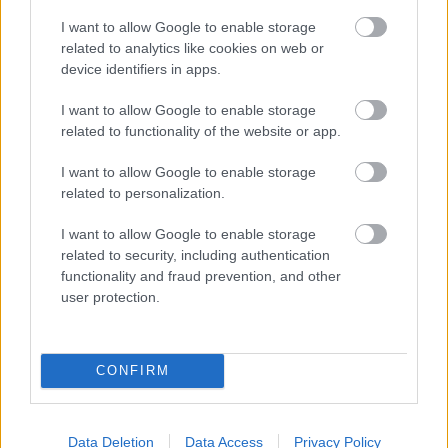
során is elengedhetetlen segédeszköz lehet, amikor
I want to allow Google to enable storage
nehéz anyagokat kell mozgatni, mint például
related to analytics like cookies on web or
cementet vagy téglát.
device identifiers in apps.
Gondolj bele, milyen könnyebbség jelentkezik egy
I want to allow Google to enable storage
nagyobb kert fenntartása során is, ha nem kell
related to functionality of the website or app.
minden alkalommal kézzel cipelni az összes
szükséges cuccot. A kertészeti cégek és
I want to allow Google to enable storage
parkfenntartók szintén jelentős előnyöket
related to personalization.
tapasztalhatnak ezen eszközök használatával,
I want to allow Google to enable storage
különösen, ha nagyobb területeken dolgoznak.
related to security, including authentication
functionality and fraud prevention, and other
user protection.
Itt állíthatod be, hogy a Csakfoci az elsők
között legyen a Google-találatokban
CONFIRM
Tetszett a cikk? Megosztanád?
Data Deletion
Data Access
Privacy Policy
Link másolása
Email küldés