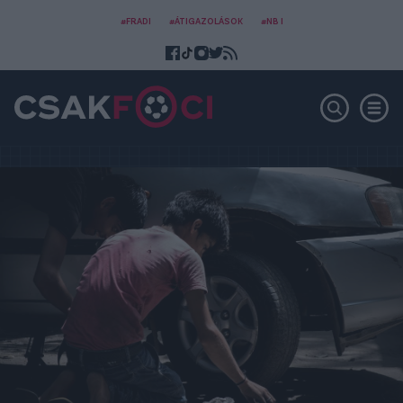
#FRADI
#ÁTIGAZOLÁSOK
#NB I