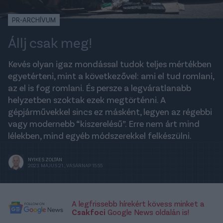
PR-ARCHÍVUM
Állj csak meg!
Kevés olyan igaz mondással tudok teljes mértékben
egyetérteni, mint a következővel: ami el tud romlani,
az el is fog romlani. És persze a legváratlanabb
helyzetben szoktak ezek megtörténni. A
gépjárművekkel sincs ez másként, legyen az régebbi
vagy modernebb “kiszerelésű”. Erre nem árt mind
lélekben, mind egyéb módszerekkel felkészülni.
NYIKES ZOLTÁN
2023. MÁJUS 21., VASÁRNAP 15:55
A legfrissebb hírekért kövess minket a
Csakfoci
Google News oldalán is!