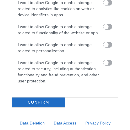
I want to allow Google to enable storage
kézi nyomásmérős, vákuumos fék légtelenítő
related to analytics like cookies on web or
készlet, akkor remek a helyzet. Meg tudod mérni
device identifiers in apps.
könnyedén mind a fékrendszer, mind pedig a
fojtószelepek nyomását, valamint a szivattyúval
I want to allow Google to enable storage
related to functionality of the website or app.
elvégezheted a légtelenítést.
I want to allow Google to enable storage
A fékszerelést csak megfelelő szakismerettel
related to personalization.
szabad végezni, hogy tényleg minden autóút
biztonságosan haza vezessen.
I want to allow Google to enable storage
related to security, including authentication
functionality and fraud prevention, and other
Itt állíthatod be, hogy a Csakfoci az elsők
user protection.
között legyen a Google-találatokban
CONFIRM
Tetszett a cikk? Megosztanád?
Link másolása
Email küldés
Data Deletion
Data Access
Privacy Policy