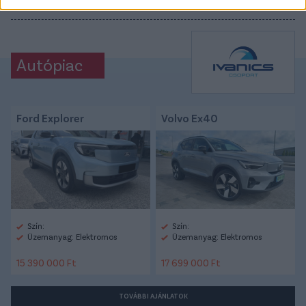
CÍMKÉK:
#PR
Autópiac
Ford Explorer
Volvo Ex40
Szín:
Szín:
Üzemanyag: Elektromos
Üzemanyag: Elektromos
15 390 000 Ft
17 699 000 Ft
TOVÁBBI AJÁNLATOK