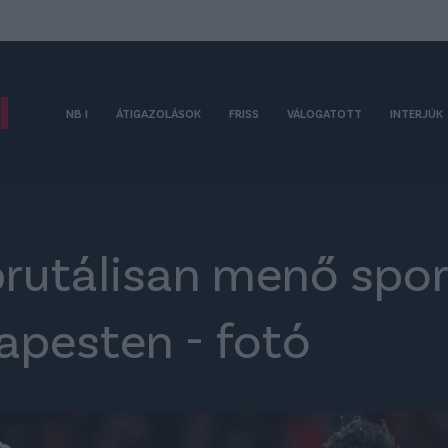
NB I
ÁTIGAZOLÁSOK
FRISS
VÁLOGATOTT
INTERJÚK
brutálisan menő spor
dapesten - fotó