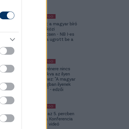
KÜLFÖLDI FOCI
Megsérült a magyar bíró
a nemzetközi
kupameccsen - NB I-es
honfitársa ugrott be a
helyére
KÜLFÖLDI FOCI
A DVSC trénere nincs
hozzászokva az ilyen
meccsekhez: "A magyar
bajnokságban ilyenek
nincsenek" - edzői
értékelés
KÜLFÖLDI FOCI
Bolla már az 5. percben
betalált a Konferencia
Ligában – videó