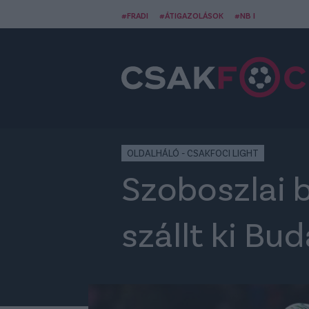
#FRADI
#ÁTIGAZOLÁSOK
#NB I
OLDALHÁLÓ - CSAKFOCI LIGHT
Szoboszlai 
szállt ki Bu