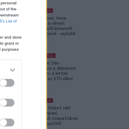
 personal
out of the
MAGYAR FOCI
 downstream
ETO: Megvan, hova
B’s List of
igazolhat a német
szerződésről lemaradt
Tóth Rajmund - sajtóhír
er and store
to grant or
ed purposes
KÜLFÖLDI FOCI
Lapszemle: Dán
szambafoci a debreceni
szaunában; a lettek
kevesellik az ETO elleni
előnyt
MAGYAR FOCI
Légiósok: Klubot vált
Gazdag Dániel,
világbajnok csapattársa
is lehet - sajtóhír