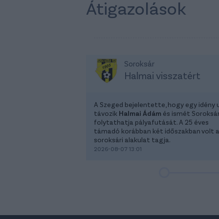
Átigazolások
Soroksár
Halmai visszatért
A Szeged bejelentette, hogy egy idény 
távozik
Halmai Ádám
és ismét Soroksá
folytathatja pályafutását. A 25 éves
támadó korábban két időszakban volt 
soroksári alakulat tagja.
2026-08-07 13:01