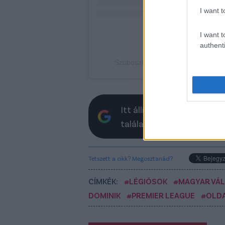
I want t
I want t
authenti
Szoboszlai Dominik (@szoboszlaido
Itt állíthatod be, hogy a 
találatokban
Tetszett a cikk? Megosztanád?
CÍMKÉK:
#LÉGIÓSOK
#MAGYAR VÁ
DOMINIK
#PREMIER LEAGUE
#OLDA