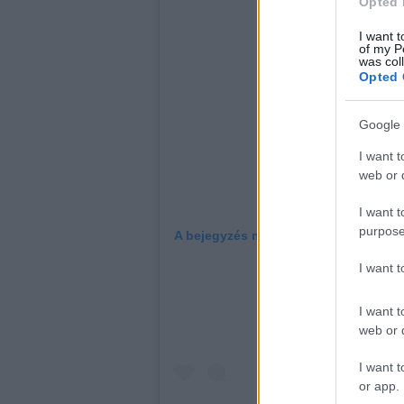
Opted 
I want t
of my P
was col
Opted 
Google 
I want t
web or d
I want t
purpose
A bejegyzés megtekintése az Instag
I want 
I want t
web or d
I want t
or app.