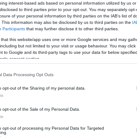
eing interest-based ads based on personal information utilized by us or
disclosed to third parties prior to your opt-out. You may separately opt-
losure of your personal information by third parties on the IAB’s list of
. This information may also be disclosed by us to third parties on the
IA
Participants
that may further disclose it to other third parties.
 that this website/app uses one or more Google services and may gath
éppályása.
including but not limited to your visit or usage behaviour. You may click 
 to Google and its third-party tags to use your data for below specifi
ályára Isztambulban Törökország válogatottja
ogle consent section.
történetének ezredik mérkőzése lesz, majd
énában fogadja Vincenzo Montella együttesét
l Data Processing Opt Outs
tenek majd arról, hogy melyik csapat szerepel
o opt-out of the Sharing of my personal data.
sában az A és melyik a B ligában.
In
o opt-out of the Sale of my Personal Data.
In
to opt-out of processing my Personal Data for Targeted
ing.