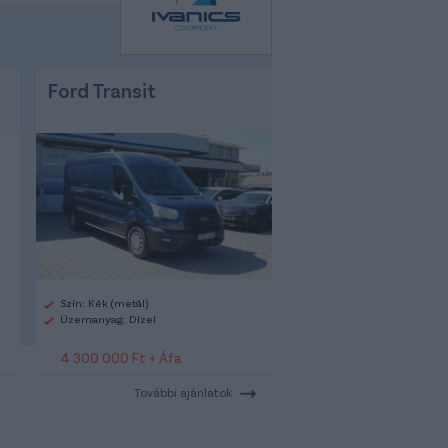
Ford Transit
Szín: Kék (metál)
Üzemanyag: Dízel
4 300 000 Ft + Áfa
További ajánlatok