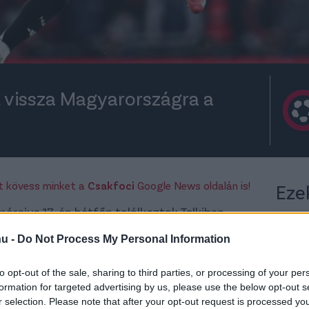
t vissza Magyarországra a
rt kövess minket a
Csakfoci
Google News oldalán is!
Eze
árcius 17-én hétfőn találkoztak Telkiben,
 következő két Nemzetek Ligája-mérkőzésre.
hu -
Do Not Process My Personal Information
arországra nemzeti csapatunk legnagyobb
to opt-out of the sale, sharing to third parties, or processing of your per
i a közösségi oldalán tett közzé egy képet,
formation for targeted advertising by us, please use the below opt-out s
te sportkocsiból szállt ki Budapesten.
r selection. Please note that after your opt-out request is processed y