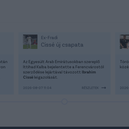
Ex-Fradi
Cissé új csapata
után
Az Egyesült Arab Emirátusokban szereplő
Törö
ron
Ittihad Kalba bejelentette a Ferencvárostól
közé
szerződése lejártával távozott
Ibrahim
a
Cissé
leigazolását.
2026-08-07 11:04
RÉSZLETEK
2026