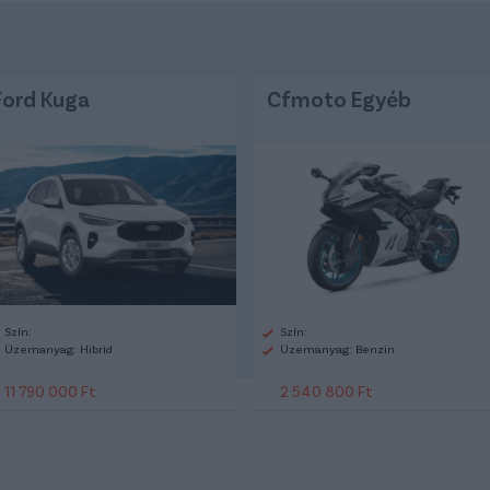
Ford Kuga
Cfmoto Egyéb
Szín:
Szín:
Üzemanyag: Hibrid
Üzemanyag: Benzin
11 790 000 Ft
2 540 800 Ft