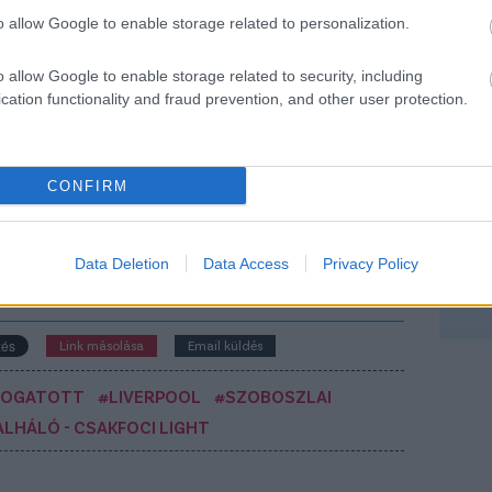
o allow Google to enable storage related to personalization.
o allow Google to enable storage related to security, including
cation functionality and fraud prevention, and other user protection.
minik) által megosztott bejegyzés
CONFIRM
Csakfoci az elsők között legyen a Google-
Data Deletion
Data Access
Privacy Policy
Link másolása
Email küldés
LOGATOTT
#LIVERPOOL
#SZOBOSZLAI
LHÁLÓ - CSAKFOCI LIGHT