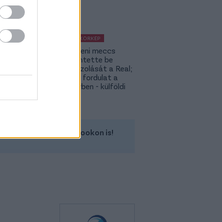
KÜLFÖLDI KÖRKÉP
A Fradi elleni meccs
előtt jelentette be
rekordigazolását a Real;
hatalmas fordulat a
Rodri-ügyben - külföldi
körkép
Kövess minket a Facebookon is!