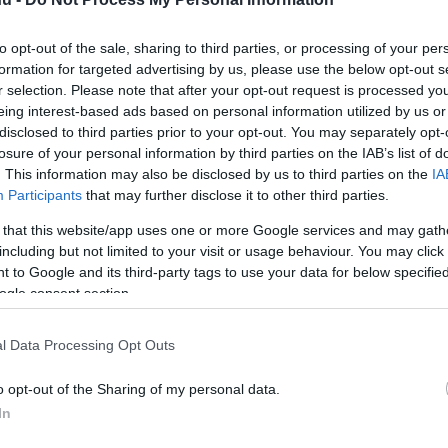
to opt-out of the sale, sharing to third parties, or processing of your per
formation for targeted advertising by us, please use the below opt-out s
r selection. Please note that after your opt-out request is processed y
eing interest-based ads based on personal information utilized by us or
disclosed to third parties prior to your opt-out. You may separately opt-
bent azon, hogy mi lett az
losure of your personal information by third parties on the IAB’s list of
ból.
. This information may also be disclosed by us to third parties on the
IA
Participants
that may further disclose it to other third parties.
 that this website/app uses one or more Google services and may gath
including but not limited to your visit or usage behaviour. You may click 
rt kövess minket a
Csakfoci
Google News oldalán is!
Eze
 to Google and its third-party tags to use your data for below specifi
ogle consent section.
banda átvette az irányítást egy meg nem
gyik ingatlanja felett
, és arra kényszerítette
l Data Processing Opt Outs
szgyárrá" változtassák
. A bérlő hölgy ezek
t - számolt be a hírről egy másik angol lap, a
o opt-out of the Sharing of my personal data.
In