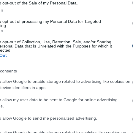
o opt-out of the Sale of my Personal Data.
ott, ami után a játékost és a bérlőt is
In
azon, hogy mivé változott a lakása, és
endőröket, de utóbbit is szabadon engedték,
to opt-out of processing my Personal Data for Targeted
ing.
sak felültette a banda.
In
problémát jelentenek az Egyesült
o opt-out of Collection, Use, Retention, Sale, and/or Sharing
ersonal Data that Is Unrelated with the Purposes for which it
000 razziát tartottak. A jelentés szerint 130
lected.
Out
tak le összesen - egyetlen növénynek 840 font
en 1000 gyanúsítottat is letartóztattak.
consents
o allow Google to enable storage related to advertising like cookies on
evice identifiers in apps.
Csakfoci az elsők között legyen a Google-
o allow my user data to be sent to Google for online advertising
s.
to allow Google to send me personalized advertising.
Link másolása
Email küldés
LEAGUE
#OLDALHÁLÓ - CSAKFOCI LIGHT
o allow Google to enable storage related to analytics like cookies on