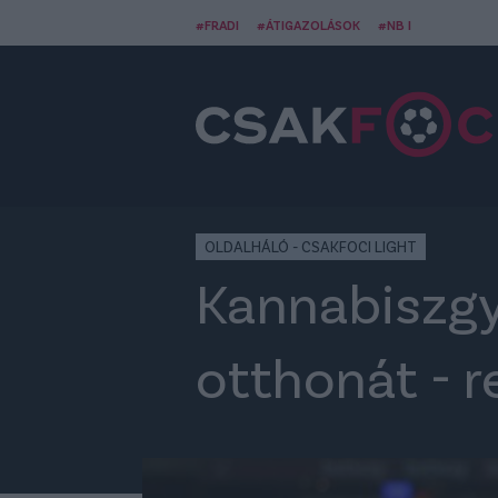
#FRADI
#ÁTIGAZOLÁSOK
#NB I
OLDALHÁLÓ - CSAKFOCI LIGHT
Kannabiszgyá
otthonát - r