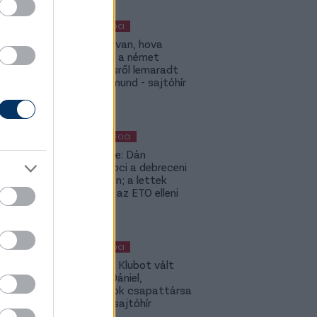
MAGYAR FOCI
ETO: Megvan, hova
igazolhat a német
szerződésről lemaradt
Tóth Rajmund - sajtóhír
KÜLFÖLDI FOCI
Lapszemle: Dán
szambafoci a debreceni
szaunában; a lettek
kevesellik az ETO elleni
előnyt
MAGYAR FOCI
Légiósok: Klubot vált
Gazdag Dániel,
világbajnok csapattársa
is lehet - sajtóhír