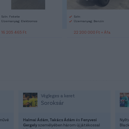
Szín: Fekete
Szín:
Üzemanyag: Elektromos
Üzemanyag: Benzin
16 205 465 Ft
22 200 000 Ft + Áfa
Végleges a keret
Soroksár
lművé
Halmai Ádám, Takács Ádám
és
Fenyvesi
Nyíl
Gergely
személyében három új játékossal
Blac