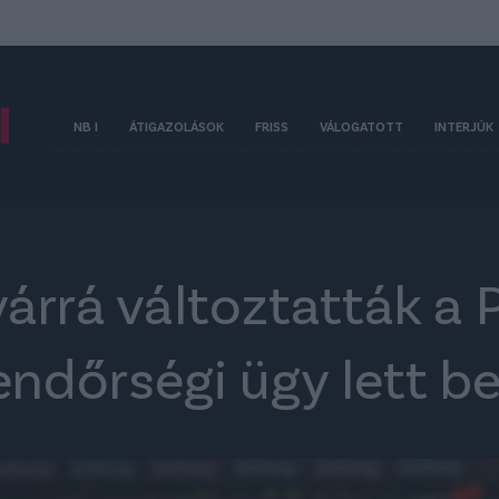
NB I
ÁTIGAZOLÁSOK
FRISS
VÁLOGATOTT
INTERJÚK
rrá változtatták a 
endőrségi ügy lett be