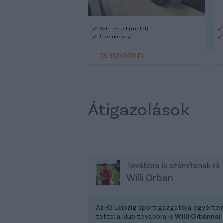
Szín: Ezüst (metál)
Üzemanyag:
29 990 000 Ft
Átigazolások
Továbbra is számítanak rá
Willi Orbán
Az RB Leipzig sportigazgatója egyérte
tette: a klub továbbra is
Willi Orbánnal