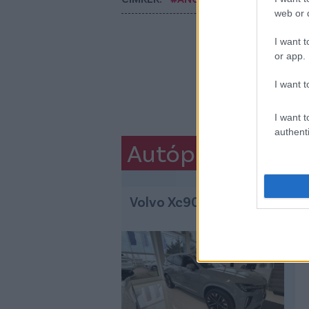
web or d
I want t
or app.
I want t
I want t
authenti
Autópiac
Volvo Xc90