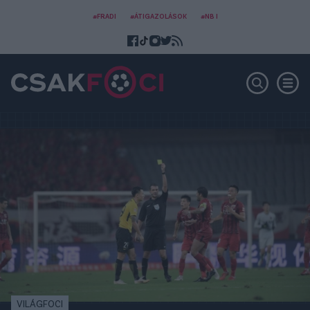
#FRADI
#ÁTIGAZOLÁSOK
#NB I
VILÁGFOCI