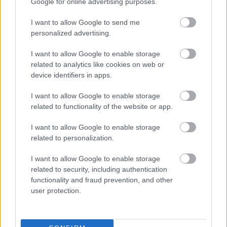
Google for online advertising purposes.
I want to allow Google to send me
personalized advertising.
I want to allow Google to enable storage
related to analytics like cookies on web or
device identifiers in apps.
Kassai a topmenedzserképzőről:
"Remélem, ez menni fog" – itt képzeli
I want to allow Google to enable storage
el a jövőjét
related to functionality of the website or app.
A 322. magyar élvonalbeli meccsen bíráskodó Kassai
I want to allow Google to enable storage
Viktor szerint kiváló kezdeményezés a
related to personalization.
menedzserképző, ahol többek között Kakával és
Drogábával fog tanulni. A rutinos bíró nem titkolta, a
I want to allow Google to enable storage
futballban képzeli el az életét.
related to security, including authentication
functionality and fraud prevention, and other
Elolvasom
user protection.