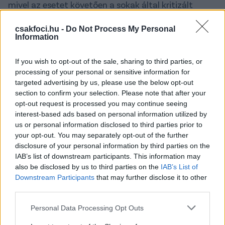
mivel az esetet követően a sokak által kritizált
videóbíró segítségét vette igénybe, és
megállapította, szabálytalanság előzte meg a
csakfoci.hu -
Do Not Process My Personal
Information
találatot.
A 89. percben a Chelsea korábbi BL-győztes brazil
If you wish to opt-out of the sale, sharing to third parties, or
támadó-középpályása, Oscar szabálytalankodott
processing of your personal or sensitive information for
targeted advertising by us, please use the below opt-out
Taliscával szemben a tizenhatoson belül, majd
section to confirm your selection. Please note that after your
Kassai ismét
a VAR-rendszertől
kapott segítséget,
opt-out request is processed you may continue seeing
és büntetőt ítélt. A labda mögé a sértett állt, aki
interest-based ads based on personal information utilized by
magabiztosan értékesítette a tizenegyest,
us or personal information disclosed to third parties prior to
kialakítva ezzel a végeredményt.
your opt-out. You may separately opt-out of the further
disclosure of your personal information by third parties on the
A Guangzhou Evergrande 28 forduló elteltével 66
IAB’s list of downstream participants. This information may
pontot szerzett, és vezeti a kínai bajnokság
also be disclosed by us to third parties on the
IAB’s List of
tabelláját, két ponttal megelőzve a Beijing Guoant.
Downstream Participants
that may further disclose it to other
third parties.
Összefoglaló
Please note that this website/app uses one or more Google
Personal Data Processing Opt Outs
services and may gather and store information including but