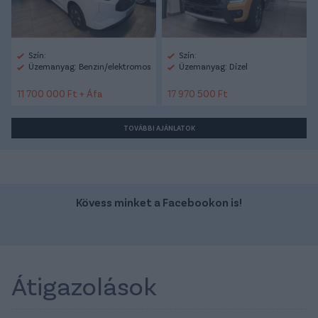
Szín:
Szín:
Üzemanyag: Benzin/elektromos
Üzemanyag: Dízel
11 700 000 Ft + Áfa
17 970 500 Ft
TOVÁBBI AJÁNLATOK
Kövess minket a Facebookon is!
Átigazolások