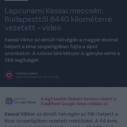
Lapcunami Kassai meccsén:
Budapesttől 8440 kilométerre
vezetett – videó
Kassai Viktor az elmúlt hétvégén a magyar élvonal
helyett a kínai szuperligában fújta a sípot
szombaton. A rutinos bíró kétszer is igénybe vette a
VAR segítségét.
CSAKFOCI ADMIN
2019. NOVEMBER 25., HÉTFŐ 20:48
A legfrissebb hírekért kövess minket a
Csakfoci
Google News oldalán is!
Kassai Viktor
az elmúlt hétvégén az NB I helyett a
kínai szuperligában vezetett mérkőzést. A 44 éves,