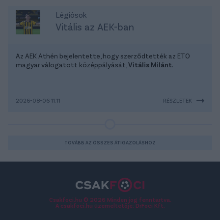
Légiósok
Vitális az AEK-ban
Az AEK Athén bejelentette, hogy szerződtették az ETO
magyar válogatott középpályását,
Vitális Milánt
.
2026-08-06 11:11
RÉSZLETEK
TOVÁBB AZ ÖSSZES ÁTIGAZOLÁSHOZ
Csakfoci.hu © 2026 Minden jog fenntartva.
A csakfoci.hu üzemeltetője: DrFoci Kft.