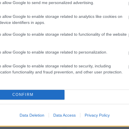
to allow Google to send me personalized advertising.
er 2, 2022
o allow Google to enable storage related to analytics like cookies on
evice identifiers in apps.
Csakfoci az elsők között legyen a Google-
o allow Google to enable storage related to functionality of the website
o allow Google to enable storage related to personalization.
Link másolása
Email küldés
o allow Google to enable storage related to security, including
cation functionality and fraud prevention, and other user protection.
1
#SERGIO PÉREZ
CONFIRM
Data Deletion
Data Access
Privacy Policy
Volvo Xc40
Volvo Xc40