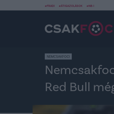
#FRADI
#ÁTIGAZOLÁSOK
#NB I
NEMCSAKFOCI
Nemcsakfoci
Red Bull még