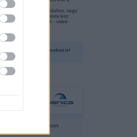
Lokitól a
továbbjutáshoz, nagy
feltámadásra lesz
szükségük - videó
Kövess minket a Facebookon is!
Hyundai Tucson