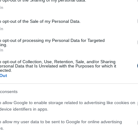
In
sodik és pályafutása negyedik futamgyőzelme
geredménye egyelőre nem tekinthető
o opt-out of the Sale of my Personal Data.
izsgálatot indítottak a versenybírók esetleges,
In
ihágása miatt - a szerk.). A mexikói pilóta
to opt-out of processing my Personal Data for Targeted
i monacói versenyzője lett a második, a szintén
ing.
In
rmadik.
o opt-out of Collection, Use, Retention, Sale, and/or Sharing
startolt és hetedik lett, de ahhoz, hogy már
ersonal Data that Is Unrelated with the Purposes for which it
lected.
mindenképpen győznie kellett volna. A vb egy
Out
díjjal folytatódik. (az MTI híre alapján)
consents
(END OF RACE)
o allow Google to enable storage related to advertising like cookies on
evice identifiers in apps.
e race on our return to Marina
o allow my user data to be sent to Google for online advertising
s.
pic.twitter.com/P14dpRmDQo