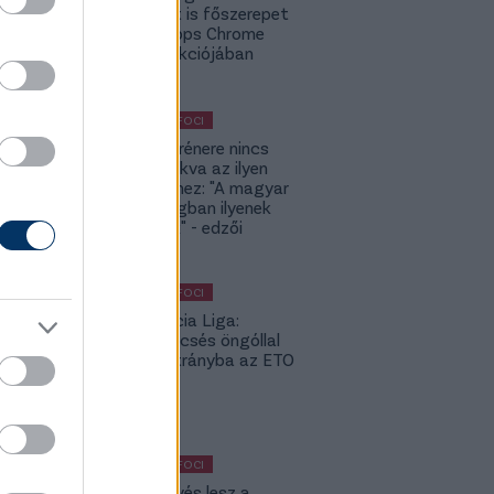
Budapest is főszerepet
kap a Topps Chrome
UCC kollekciójában
KÜLFÖLDI FOCI
A DVSC trénere nincs
hozzászokva az ilyen
meccsekhez: "A magyar
bajnokságban ilyenek
nincsenek" - edzői
értékelés
KÜLFÖLDI FOCI
Konferencia Liga:
Balszerencsés öngóllal
került hátrányba az ETO
- videó
KÜLFÖLDI FOCI
KL: Ez kevés lesz a