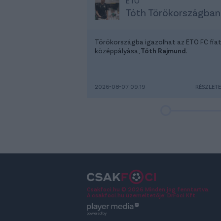
ETO
Tóth Törökországban
Törökországba igazolhat az ETO FC fiat
középpályása,
Tóth Rajmund
.
2026-08-07 09:19
RÉSZLET
Csakfoci.hu © 2026 Minden jog fenntartva.
A csakfoci.hu üzemeltetője: DrFoci Kft.
powered by