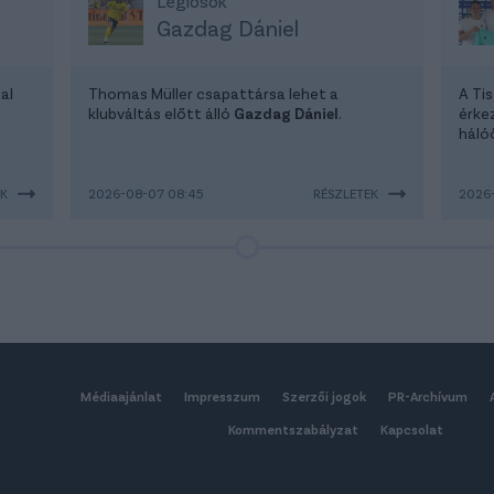
Légiósok
Gazdag Dániel
al
Thomas Müller csapattársa lehet a
A Ti
klubváltás előtt álló
Gazdag Dániel
.
érke
háló
EK
2026-08-07 08:45
RÉSZLETEK
2026-
Médiaajánlat
Impresszum
Szerzői jogok
PR-Archívum
Kommentszabályzat
Kapcsolat