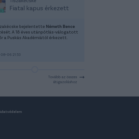
Tiszakécske
Fiatal kapus érkezett
szakécske bejelentette
Németh Bence
zését. A 18 éves utánpótlás-válogatott
őr a Puskás Akadémiától érkezett.
08-06 21:53
Tovább az összes
átigazoláshoz
Adatvédelem