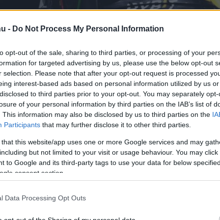
hu -
Do Not Process My Personal Information
to opt-out of the sale, sharing to third parties, or processing of your per
formation for targeted advertising by us, please use the below opt-out s
 Bull versenyzője nyerte a
r selection. Please note that after your opt-out request is processed y
úri Nagydíjat, miután az őt
eing interest-based ads based on personal information utilized by us or
disclosed to third parties prior to your opt-out. You may separately opt-
es Leclerc nem tudott fogást
losure of your personal information by third parties on the IAB’s list of
. This information may also be disclosed by us to third parties on the
IA
Ferrarival.
Participants
that may further disclose it to other third parties.
 that this website/app uses one or more Google services and may gath
including but not limited to your visit or usage behaviour. You may click 
 to Google and its third-party tags to use your data for below specifi
rt kövess minket a
Csakfoci
Google News oldalán is!
Eze
ogle consent section.
rstappen
egy megpördülés miatt csak
l Data Processing Opt Outs
őre még nem ünnepelheti második világbajnoki
o opt-out of the Sharing of my personal data.