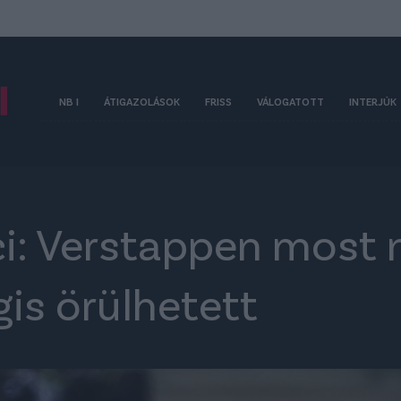
NB I
ÁTIGAZOLÁSOK
FRISS
VÁLOGATOTT
INTERJÚK
: Verstappen most n
is örülhetett