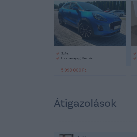
Szín:
Üzemanyag: Benzin
5 990 000 Ft
Átigazolások