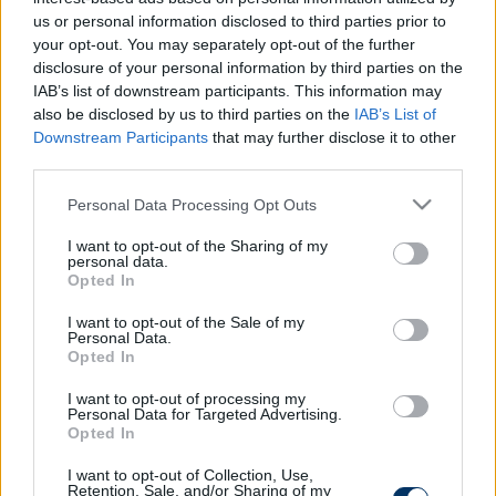
- a hazai szövetség honlapja szerint -
us or personal information disclosed to third parties prior to
your opt-out. You may separately opt-out of the further
mindkét csoportmeccsét megnyerte, majd az
disclosure of your personal information by third parties on the
elődöntőben az olimpiai bronzérmes indiai Sakshi
IAB’s list of downstream participants. This information may
also be disclosed by us to third parties on the
IAB’s List of
Malikot győzte le 7-5-re.
Downstream Participants
that may further disclose it to other
A fináléban az orosz Uljana Tyukurenova volt az
third parties.
ellenfele, akit tussal vert. Sastin a verseny egyetlen
Please note that this website/app uses one or more Google
Personal Data Processing Opt Outs
magyar indulója volt.
services and may gather and store information including but
not limited to your visit or usage behaviour. You may click to
I want to opt-out of the Sharing of my
(MTI)
personal data.
grant or deny consent to Google and its third-party tags to
Opted In
use your data for below specified purposes in below Google
consent section.
I want to opt-out of the Sale of my
Itt állíthatod be, hogy a Csakfoci az elsők
Personal Data.
Opted In
között legyen a Google-találatokban
I want to opt-out of processing my
Personal Data for Targeted Advertising.
Opted In
Tetszett a cikk? Megosztanád?
I want to opt-out of Collection, Use,
Link másolása
Email küldés
Retention, Sale, and/or Sharing of my