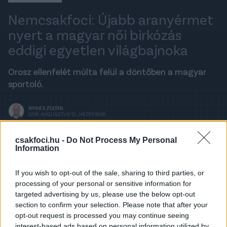
Nemcsakfoci: Újabb aranyérmet
nyert a magyar női birkózás
eddigi egyetlen világbajnoka
Orosz ellenfelét múlta felül a döntőben a magyar
sportoló.
NYIKES ZOLTÁN
2019. AUGUSZTUS 12., HÉTFŐ 19:05
csakfoci.hu -
Do Not Process My Personal
Information
A legfrissebb hírekért kövess minket a
Csakfoci
Google News oldalán is!
If you wish to opt-out of the sale, sharing to third parties, or
Sastin Marianna aranyérmet nyert a Minszkben
processing of your personal or sensitive information for
rendezett Alekszandr Medvegy nemzetközi birkózó
targeted advertising by us, please use the below opt-out
emlékversenyen.
section to confirm your selection. Please note that after your
opt-out request is processed you may continue seeing
A magyar női birkózás eddigi egyetlen világbajnoka
interest-based ads based on personal information utilized by