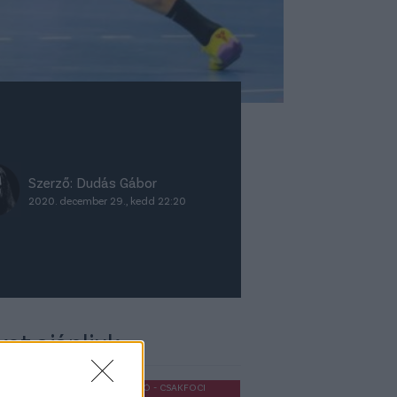
Szerző:
Dudás Gábor
2020. december 29., kedd 22:20
ket ajánljuk
OLDALHÁLÓ - CSAKFOCI