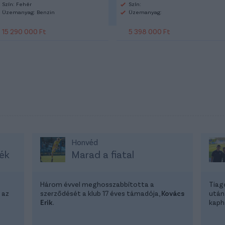
Szín: Fehér
Szín:
Üzemanyag: Benzin
Üzemanyag:
15 290 000 Ft
5 398 000 Ft
Honvéd
ék
Marad a fiatal
Három évvel meghosszabbította a
Tiag
 az
szerződését a klub 17 éves támadója,
Kovács
után
Erik
.
kapha