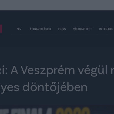
NB I
ÁTIGAZOLÁSOK
FRISS
VÁLOGATOTT
INTERJÚK
: A Veszprém végül 
égyes döntőjében