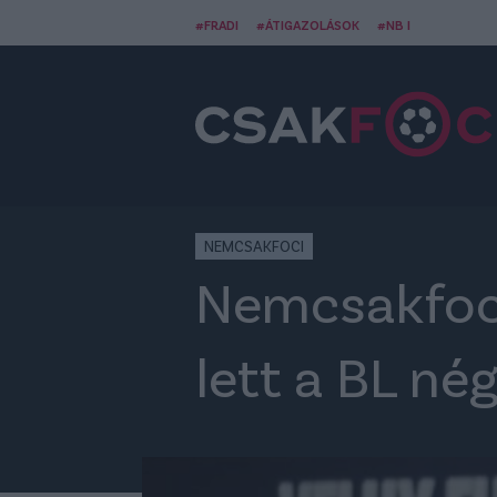
#FRADI
#ÁTIGAZOLÁSOK
#NB I
NEMCSAKFOCI
Nemcsakfoci
lett a BL n