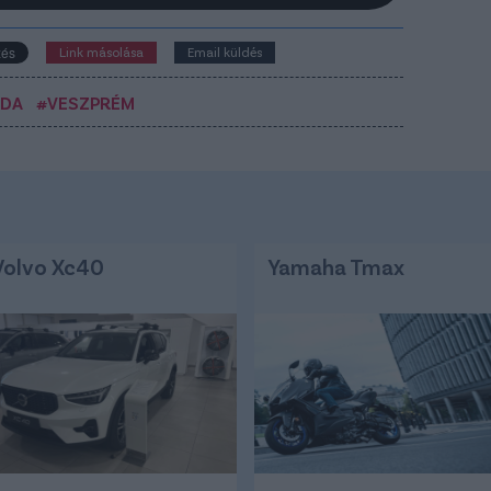
Link másolása
Email küldés
BDA
#VESZPRÉM
Volvo Xc40
Yamaha Tmax