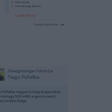
Szín: Ezüst
Üzemanyag: Benzin
5 499 000 Ft
További ajánlatok
Zalaegerszegen folytatja
Tiago Peñalba
o Peñalba magyarországi átigazolása
 mintegy 500 millió argentin pesót
t korábbi klubja.