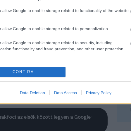
után harmadik alkalommal nyert bronzérmet a
o allow Google to enable storage related to functionality of the website
tszott a harmadik helyért Kölnben, 2014-ben
2017-ben legyőzött.
o allow Google to enable storage related to personalization.
 33–28-ra legyőzte a Barcelonát, így
e meg a sorozatot. (MTI)
o allow Google to enable storage related to security, including
cation functionality and fraud prevention, and other user protection.
gája, a 3. helyért:
lekom Veszprém 31-26 (14-11)
CONFIRM
Data Deletion
Data Access
Privacy Policy
)
Csakfoci az elsők között legyen a Google-