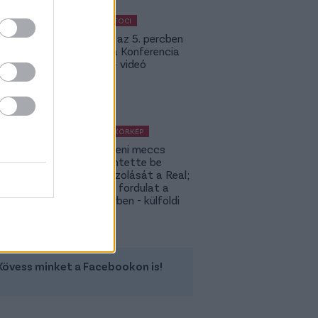
KÜLFÖLDI FOCI
Bolla már az 5. percben
betalált a Konferencia
Ligában – videó
KÜLFÖLDI KÖRKÉP
A Fradi elleni meccs
előtt jelentette be
rekordigazolását a Real;
hatalmas fordulat a
Rodri-ügyben - külföldi
körkép
Kövess minket a Facebookon is!