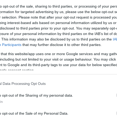
to opt-out of the sale, sharing to third parties, or processing of your per
formation for targeted advertising by us, please use the below opt-out s
 húsz órával a német THW Kiel ellen
r selection. Please note that after your opt-out request is processed y
eing interest-based ads based on personal information utilized by us or
tő után kellett pályára lépnie a
disclosed to third parties prior to your opt-out. You may separately opt-
án nem látszott a játékán, hiszen 3-0-val
losure of your personal information by third parties on the IAB’s list of
 a gólok, ám a folytatásban a PSG egy ötös
. This information may also be disclosed by us to third parties on the
IA
Participants
that may further disclose it to other third parties.
émiek ezt követően sem boldogultak ellenfelük
zésével, így a szünetben már 14-11-es
 that this website/app uses one or more Google services and may gath
including but not limited to your visit or usage behaviour. You may click 
 to Google and its third-party tags to use your data for below specifi
ogle consent section.
rcében nem változott a játék képe és a
edző cserékkel frissítette csapatát. Lékai
l Data Processing Opt Outs
 a Veszprém, ám a PSG-nek szinte minden
jd egy 4-1-es sorozattal 26-21-re ellépett.
o opt-out of the Sharing of my personal data.
ellenére a hajrában sem tudott felzárkózni a
In
tt érnie a negyedik hellyel.
o opt-out of the Sale of my Personal Data.