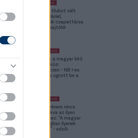
MAGYAR FOCI
Légiósok: Klubot vált
Gazdag Dániel,
világbajnok csapattársa
is lehet - sajtóhír
KÜLFÖLDI FOCI
Megsérült a magyar bíró
a nemzetközi
kupameccsen - NB I-es
honfitársa ugrott be a
helyére
KÜLFÖLDI FOCI
A DVSC trénere nincs
hozzászokva az ilyen
meccsekhez: "A magyar
bajnokságban ilyenek
nincsenek" - edzői
értékelés