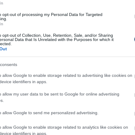
In
a Lékai Máté volt kilenc góllal, a túloldalon
hat alkalommal talált be. A két csapat 12.
to opt-out of processing my Personal Data for Targeted
ing.
veszprémi siker és egy döntetlen mellett
In
o opt-out of Collection, Use, Retention, Sale, and/or Sharing
ersonal Data that Is Unrelated with the Purposes for which it
 sajnos kihagytuk a helyzeteinket, és ez
lected.
Out
e a vezetést. A második félidőben végig
nfelünk szinte minden támadását góllal
consents
ezért tovább nőtt a különbség. Szerettünk volna
o allow Google to enable storage related to advertising like cookies on
t össze, borzalmasan csalódott vagyok. A
evice identifiers in apps.
 volna a mai eredmény, azt mondom, hogy
g, ha lehet még fokozni, még nagyobb csalódás.
o allow my user data to be sent to Google for online advertising
s.
unk, akkor Kölnben is ugyanúgy kell játszanunk.
yan precízen, ugyanolyan elánnal. Ez tegnap és
to allow Google to send me personalized advertising.
ai Máté
, a Veszprém csapatkapitánya az M1
o allow Google to enable storage related to analytics like cookies on
evice identifiers in apps.