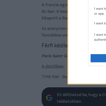
A francia együttes 2016 és 2018 
I want t
BL-ben. A Veszprém harmadszor já
or app.
kikapott a Barcelonától, amelyet 
I want t
Az aranymeccsen a német THW Kiel
fennállása során negyedszer nyert
I want t
authenti
Férfi kézilabda Bajnokok Li
Paris Saint-Germain (francia) - Te
A döntőben:
THW Kiel - Barcelona 33-28 (19-16
Itt állíthatod be, hogy a 
találatokban