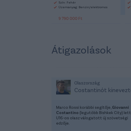
Szín: Fehér
Üzemanyag: Benzin/elektromos
9 790 000 Ft
Átigazolások
Olaszország
Costantinót kinevezt
Marco Rossi korábbi segítője,
Giovanni
Costantino
(legutóbb Bishkek City) lett
U16-os olasz válogatott új szövetségi
edzője.