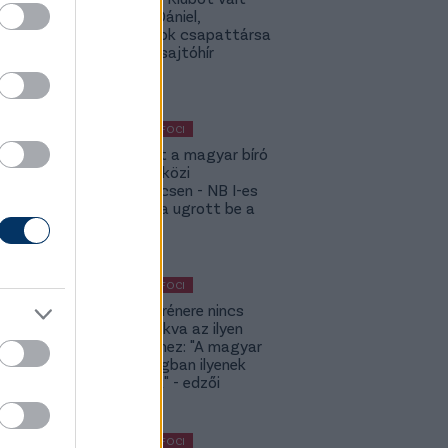
Gazdag Dániel,
világbajnok csapattársa
is lehet - sajtóhír
KÜLFÖLDI FOCI
Megsérült a magyar bíró
a nemzetközi
kupameccsen - NB I-es
honfitársa ugrott be a
helyére
KÜLFÖLDI FOCI
A DVSC trénere nincs
hozzászokva az ilyen
meccsekhez: "A magyar
bajnokságban ilyenek
nincsenek" - edzői
értékelés
KÜLFÖLDI FOCI