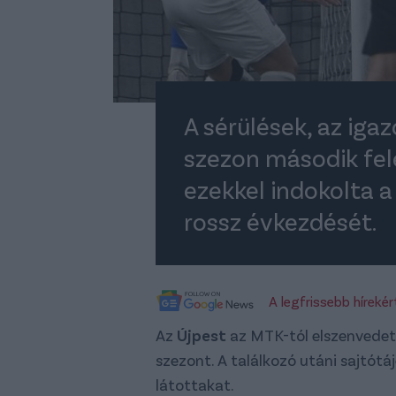
A sérülések, az igaz
szezon második fel
ezekkel indokolta 
rossz évkezdését.
A legfrissebb híreké
Az
Újpest
az MTK-tól elszenvedet
szezont. A találkozó utáni sajtót
látottakat.