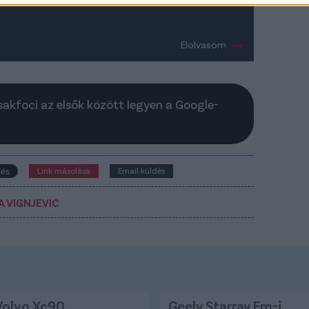
Elolvasom
Csakfoci az elsők között legyen a Google-
Link másolása
Email küldés
 VIGNJEVIC
Volvo Xc90
Geely Starray Em-i