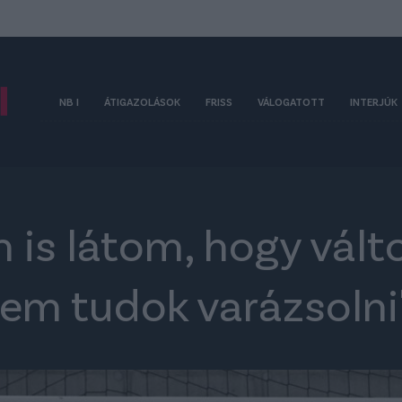
NB I
ÁTIGAZOLÁSOK
FRISS
VÁLOGATOTT
INTERJÚK
Én is látom, hogy vált
nem tudok varázsolni