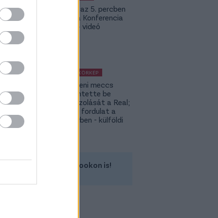
Bolla már az 5. percben
betalált a Konferencia
Ligában – videó
KÜLFÖLDI KÖRKÉP
A Fradi elleni meccs
előtt jelentette be
rekordigazolását a Real;
hatalmas fordulat a
Rodri-ügyben - külföldi
körkép
Kövess minket a Facebookon is!