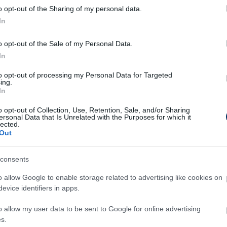
 össze a csapatot, de van egy
o opt-out of the Sharing of my personal data.
tozom felelősséggel.
In
o opt-out of the Sale of my Personal Data.
az Újpest szurkolói nélkül nem lenne az, ami,
In
 Sajnálom, hogy nem sikerült úgy elkezdeni a
to opt-out of processing my Personal Data for Targeted
ing.
A csapat életére nagyon rányomta a hangulatát
In
o opt-out of Collection, Use, Retention, Sale, and/or Sharing
ersonal Data that Is Unrelated with the Purposes for which it
udtuk folytatni azt a munkát, amit elkezdtünk.
lected.
Out
vényesíteni 100 százalékban, ami bennünk
dok változtatni. A Ferencváros elleni meccsig
consents
i megváltozott, más lett a hangulat, az
o allow Google to enable storage related to advertising like cookies on
evice identifiers in apps.
o allow my user data to be sent to Google for online advertising
al mellett, hogy már a 60. perc
s.