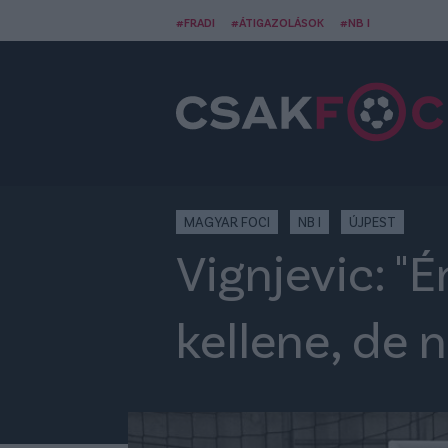
#FRADI
#ÁTIGAZOLÁSOK
#NB I
MAGYAR FOCI
NB I
ÚJPEST
Vignjevic: "
kellene, de 