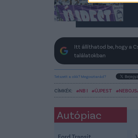
Itt állíthatod be, hogy a 
találatokban
Tetszett a cikk? Megosztanád?
CÍMKÉK:
#NB I
#ÚJPEST
#NEBOJSA
Autópiac
Ford Transit