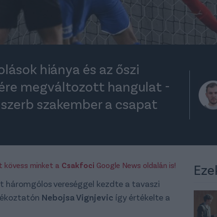
olások hiánya és az őszi
ére megváltozott hangulat -
a szerb szakember a csapat
rt kövess minket a
Csakfoci
Google News oldalán is!
Eze
t háromgólos vereséggel kezdte a tavaszi
ájékoztatón
Nebojsa Vignjevic
így értékelte a