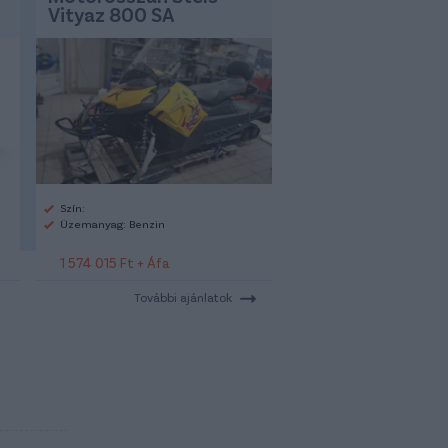
Vityaz 800 SA
Szín:
Üzemanyag: Benzin
1 574 015 Ft + Áfa
További ajánlatok