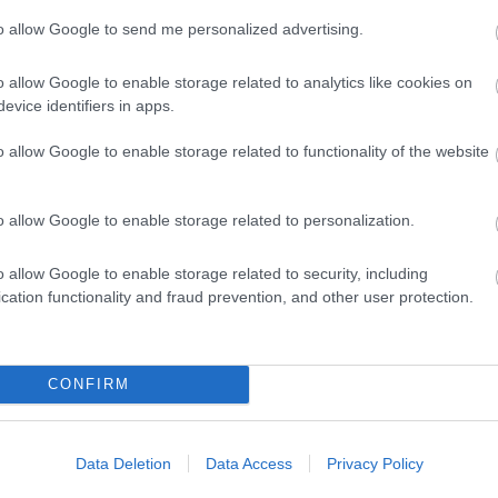
ene a játékon, de nem tudok
to allow Google to send me personalized advertising.
l kimászhatunk ebből. Ennek
o allow Google to enable storage related to analytics like cookies on
 hogy megnyerhetjük a
evice identifiers in apps.
 hiszen ugyanazokkal a fiúkkal
o allow Google to enable storage related to functionality of the website
ítettek az őszi szezon elején.
o allow Google to enable storage related to personalization.
ről, Vignjevic esetleges távozásáról és a
o allow Google to enable storage related to security, including
donosváltásról alábbi cikkünkben írtunk.
cation functionality and fraud prevention, and other user protection.
pest: Küszöbön a tulajdonosváltás,
marosan magyar kézbe kerülhet a
CONFIRM
apat - részletek
 hazai nagyvállalat lehet, amely anyagi forrást
Data Deletion
Data Access
Privacy Policy
tosít az Újpest megvételére.