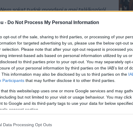
. Nem sokat tudok mondani a mai találkozóról.
kkolt, nagyon meglepett minket, és bár
hu -
Do Not Process My Personal Information
olt elég jó az eredményességhez, főleg a kapu
dik félidőben próbálkoztunk, de komolyabb
to opt-out of the sale, sharing to third parties, or processing of your per
lgok, amik nem tetszettek már a felkészülés
formation for targeted advertising by us, please use the below opt-out s
r selection. Please note that after your opt-out request is processed y
léma, hogy Onovo, Tajti vagy Kiss nem állt
eing interest-based ads based on personal information utilized by us or
adon ült ugyan, de még nem hadra fogható. Nem
disclosed to third parties prior to your opt-out. You may separately opt-
 de a legnagyobb baj a sérültjeink.
losure of your personal information by third parties on the IAB’s list of
. This information may also be disclosed by us to third parties on the
IA
t szól hozzá, hogy a szurkolók már igen hamar
Participants
that may further disclose it to other third parties.
 that this website/app uses one or more Google services and may gath
including but not limited to your visit or usage behaviour. You may click 
 to Google and its third-party tags to use your data for below specifi
ogle consent section.
az első gól után már ez az
edmény az én felelősségem
l Data Processing Opt Outs