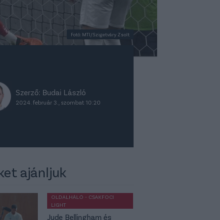
Fotó: MTI/Szigetváry Zsolt
Szerző:
Budai László
2024. február 3., szombat 10:20
ket ajánljuk
OLDALHÁLÓ - CSAKFOCI
LIGHT
Jude Bellingham és