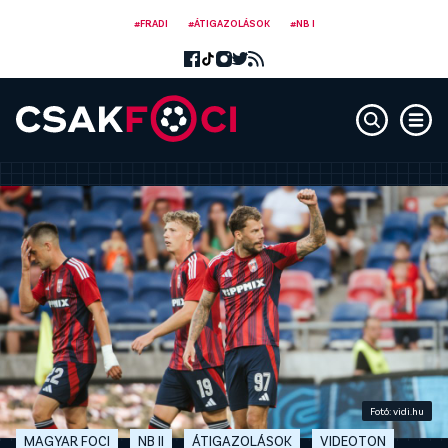
#FRADI
#ÁTIGAZOLÁSOK
#NB I
Fotó: vidi.hu
MAGYAR FOCI
NB II
ÁTIGAZOLÁSOK
VIDEOTON