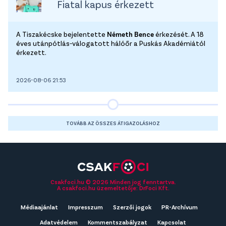
Fiatal kapus érkezett
A Tiszakécske bejelentette
Németh Bence
érkezését. A 18
éves utánpótlás-válogatott hálóőr a Puskás Akadémiától
érkezett.
2026-08-06 21:53
TOVÁBB AZ ÖSSZES ÁTIGAZOLÁSHOZ
Csakfoci.hu © 2026 Minden jog fenntartva.
A csakfoci.hu üzemeltetője: DrFoci Kft.
Médiaajánlat
Impresszum
Szerzői jogok
PR-Archívum
Adatvédelem
Kommentszabályzat
Kapcsolat