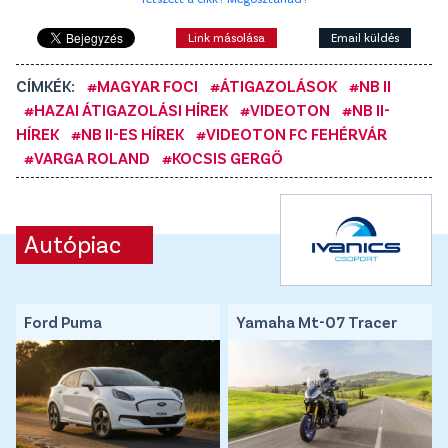
Link másolása
Email küldés
CÍMKÉK:
#MAGYAR FOCI
#ÁTIGAZOLÁSOK
#NB II
#HAZAI ÁTIGAZOLÁSI HÍREK
#VIDEOTON
#NB II-
HÍREK
#NB II-ES HÍREK
#VIDEOTON FC FEHÉRVÁR
#VARGA ROLAND
#KOCSIS GERGŐ
Autópiac
Ford Puma
Yamaha Mt-07 Tracer