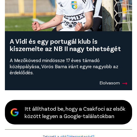
A Vidi és egy portugál klub is
kiszemelte az NB II nagy tehetségét
A Mezőkövesd mindössze 17 éves támadó
középpályása, Vörös Barna iránt egyre nagyobb az
érdeklődés.
Elolvasom
Itt állíthatod be, hogy a Csakfoci az elsők
között legyen a Google-találatokban
Tetszett a cikk? Megosztanád?