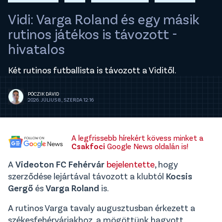
Vidi: Varga Roland és egy másik
rutinos játékos is távozott -
hivatalos
Két rutinos futballista is távozott a Viditől.
PÓCZIK DÁVID
2026. JÚLIUS 8., SZERDA 12:16
A legfrissebb hírekért kövess minket a
Csakfoci
Google News oldalán is!
A
Videoton FC Fehérvár
bejelentette
, hogy
szerződése lejártával távozott a klubtól
Kocsis
Gergő
és
Varga Roland
is.
A rutinos Varga tavaly augusztusban érkezett a
székesfehérváriakhoz, a mögöttünk hagyott