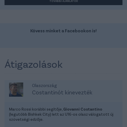
TOVÁBBI AJÁNLATOK
Kövess minket a Facebookon is!
Átigazolások
Olaszország
Costantinót kinevezték
Marco Rossi korábbi segítője,
Giovanni Costantino
(legutóbb Bishkek City) lett az U16-os olasz válogatott új
szövetségi edzője.