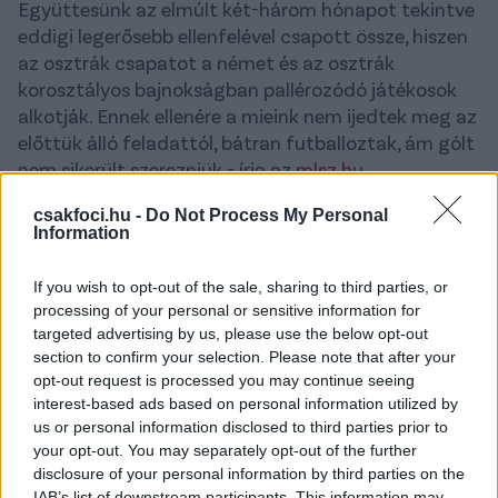
Együttesünk az elmúlt két-három hónapot tekintve
eddigi legerősebb ellenfelével csapott össze, hiszen
az osztrák csapatot a német és az osztrák
korosztályos bajnokságban pallérozódó játékosok
alkotják. Ennek ellenére a mieink nem ijedtek meg az
előttük álló feladattól, bátran futballoztak, ám gólt
nem sikerült szerezniük - írja az
mlsz.hu
.
A fordulást követően válogatottunk továbbra is
csakfoci.hu -
Do Not Process My Personal
Information
kreatívan és határozottan játszott, aminek meg is
lett az eredménye. A 68. percben a Manchester
If you wish to opt-out of the sale, sharing to third parties, or
Citynél pallérozódó és
magyar címeres mezben
processing of your personal or sensitive information for
most debütáló
Michael Okeke
indította a jobb
targeted advertising by us, please use the below opt-out
szélen Sebét, aki a csereként beállt
Klausz Milán
elé
section to confirm your selection. Please note that after your
tálalt, csatárunk pedig közelről a vendégek hálójába
opt-out request is processed you may continue seeing
lőtt.
interest-based ads based on personal information utilized by
us or personal information disclosed to third parties prior to
Az ellenfél azonban mindent megtett az
your opt-out. You may separately opt-out of the further
egyenlítésért, ami a hajrában sikerült is neki, így
disclosure of your personal information by third parties on the
döntetlenre végeztek a felek.
IAB’s list of downstream participants. This information may