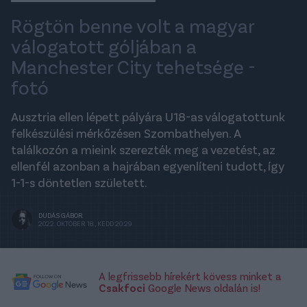
Rögtön benne volt a magyar
válogatott góljában a
Manchester City tehetsége -
fotó
Ausztria ellen lépett pályára U18-as válogatottunk
felkészülési mérkőzésen Szombathelyen. A
találkozón a mieink szerezték meg a vezetést, az
ellenfél azonban a hajrában egyenlíteni tudott, így
1-1-s döntetlen született.
DUDÁS GÁBOR
2022. OKTÓBER 18., KEDD 20:29
A legfrissebb hírekért kövess minket a
Csakfoci
Google News oldalán is!