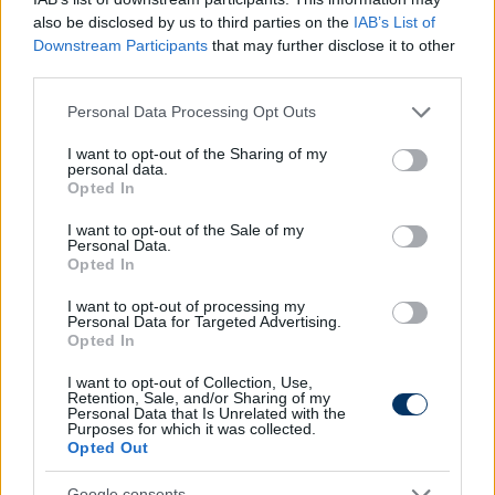
also be disclosed by us to third parties on the
IAB’s List of
A találkozót követően
Babó Levente
szövetségi
Downstream Participants
that may further disclose it to other
edző értékelt:
third parties.
Please note that this website/app uses one or more Google
-
Az eddigi legerősebb ellenfelünkkel találkoztunk,
Personal Data Processing Opt Outs
services and may gather and store information including but
de a fiúk megmutatták, hogy egy ilyen szintű csapat
not limited to your visit or usage behaviour. You may click to
I want to opt-out of the Sharing of my
ellen is bátran, magabiztosan és pontosan tudnak
personal data.
grant or deny consent to Google and its third-party tags to
Opted In
játszani. Külön kiemelném a labdabirtoklást és a
use your data for below specified purposes in below Google
labdakihozatalt, valamint az ellenfél letámadását is
consent section.
I want to opt-out of the Sale of my
rendkívül hatékonyan tudtuk átjátszani. Egyedül a
Personal Data.
Opted In
támadójátékon van még mit csiszolni, de ezen
dolgozni fogunk. Jó lett volna nyerni, viszont nagyon
I want to opt-out of processing my
Personal Data for Targeted Advertising.
pozitív az összkép, csütörtökön egyértelműen a
Opted In
győzelemért lépünk pályára.
I want to opt-out of Collection, Use,
A két csapat október 20-án, csütörtökön 13 órakor
Retention, Sale, and/or Sharing of my
Personal Data that Is Unrelated with the
ismét megmérkőzik egymással Szombathelyen.
Purposes for which it was collected.
Opted Out
U18-as felkészülési mérkőzés:
Google consents