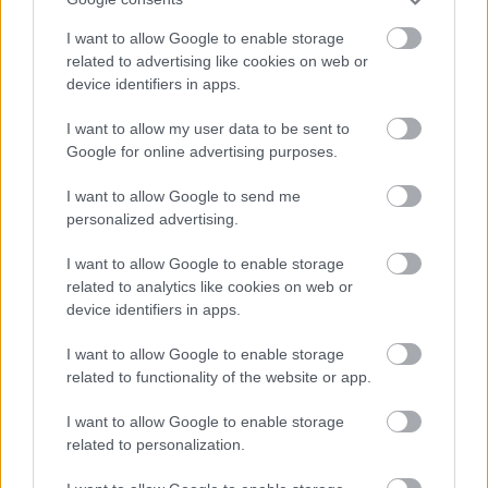
Magyarország - Ausztria 1-1 (Klausz M. 68.)
I want to allow Google to enable storage
Magyarország:
Gyetván Márk - Kulcsár Martin,
related to advertising like cookies on web or
device identifiers in apps.
Kocsis Gergely, Kokovai Csongor - Sebe Botond,
Vingler László (Tóth Alex, 65.), Boros Zsombor, Lapu
I want to allow my user data to be sent to
Andor - Michael Okeke (Balázsi Levente, 78.),
Google for online advertising purposes.
Barkóczi Benedek (Klausz Milán, 59.), Manner Balázs
(Gágyor Domán, 59.)
I want to allow Google to send me
personalized advertising.
I want to allow Google to enable storage
Itt állíthatod be, hogy a Csakfoci az elsők
related to analytics like cookies on web or
között legyen a Google-találatokban
device identifiers in apps.
I want to allow Google to enable storage
Tetszett a cikk? Megosztanád?
related to functionality of the website or app.
Link másolása
Email küldés
I want to allow Google to enable storage
related to personalization.
CÍMKÉK:
#MAGYAR FOCI
#MAGYAR VÁLOGATOTT