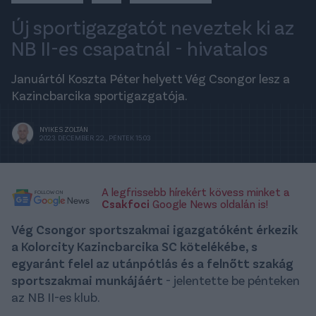
Új sportigazgatót neveztek ki az
NB II-es csapatnál - hivatalos
Januártól Koszta Péter helyett Vég Csongor lesz a
Kazincbarcika sportigazgatója.
NYIKES ZOLTÁN
2023. DECEMBER 22., PÉNTEK 15:03
A legfrissebb hírekért kövess minket a
Csakfoci
Google News oldalán is!
Vég Csongor sportszakmai igazgatóként érkezik
a Kolorcity Kazincbarcika SC kötelékébe, s
egyaránt felel az utánpótlás és a felnőtt szakág
sportszakmai munkájáért
- jelentette be pénteken
az NB II-es klub.