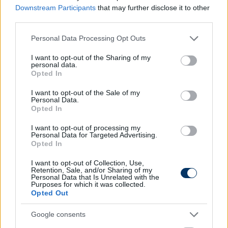
hogy a friss pro-licenszes edző,
Vincze Richárd
Downstream Participants
that may further disclose it to other
visszatér a DVTK-hoz, és az U17-es csapat
third parties.
trénereként tevékenykedik tovább.
Please note that this website/app uses one or more Google
Personal Data Processing Opt Outs
services and may gather and store information including but
Olvastad már?
not limited to your visit or usage behaviour. You may click to
I want to opt-out of the Sharing of my
personal data.
grant or deny consent to Google and its third-party tags to
Opted In
use your data for below specified purposes in below Google
consent section.
I want to opt-out of the Sale of my
Personal Data.
Opted In
I want to opt-out of processing my
Personal Data for Targeted Advertising.
Opted In
I want to opt-out of Collection, Use,
Retention, Sale, and/or Sharing of my
Personal Data that Is Unrelated with the
Purposes for which it was collected.
Klubrekordért váltott az NB I-en belül
Opted Out
Marco Rossi egyik újonca - hivatalos
Google consents
Hivatalossá vált, hogy a magyar válogatott