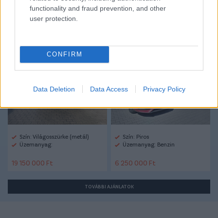
functionality and fraud prevention, and other
user protection.
Autópiac
CONFIRM
Volvo Xc60
Mg Mg3
Data Deletion
Data Access
Privacy Policy
Szín: Világosszürke (metál)
Szín: Piros
Üzemanyag:
Üzemanyag: Benzin
19 150 000 Ft
6 250 000 Ft
TOVÁBBI AJÁNLATOK