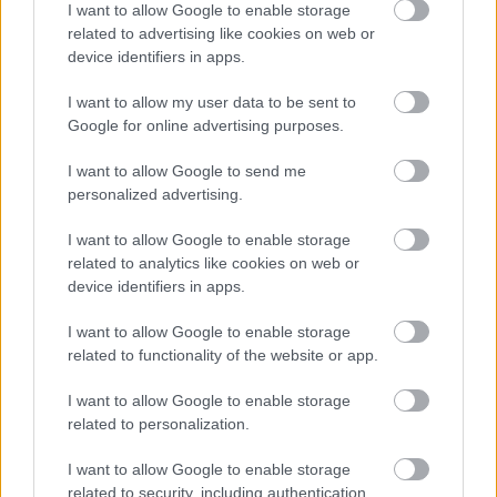
I want to allow Google to enable storage
középpályás, Szuhodovszki Soma a KTE-től
related to advertising like cookies on web or
Debrecenbe szerződött.
device identifiers in apps.
Elolvasom
I want to allow my user data to be sent to
Google for online advertising purposes.
Itt állíthatod be, hogy a Csakfoci az elsők
I want to allow Google to send me
personalized advertising.
között legyen a Google-találatokban
I want to allow Google to enable storage
related to analytics like cookies on web or
Tetszett a cikk? Megosztanád?
device identifiers in apps.
Link másolása
Email küldés
I want to allow Google to enable storage
related to functionality of the website or app.
CÍMKÉK:
#MAGYAR FOCI
#ÁTIGAZOLÁSOK
#NB II
#HAZAI ÁTIGAZOLÁSI HÍREK
#NB II-HÍREK
I want to allow Google to enable storage
#KAZINCBARCIKA
#KOLORCITY KAZINCBARCIKA
related to personalization.
#VÉG CSONGOR
I want to allow Google to enable storage
related to security, including authentication