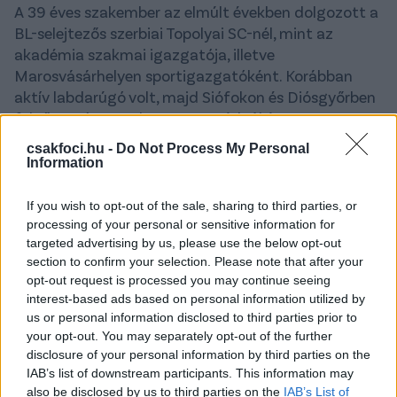
A 39 éves szakember az elmúlt években dolgozott a
BL-selejtezős szerbiai Topolyai SC-nél, mint az
akadémia szakmai igazgatója, illetve
Marosvásárhelyen sportigazgatóként. Korábban
aktív labdarúgó volt, majd Siófokon és Diósgyőrben
felnőtt, míg a Budapest Honvédnál és a
Csíkszeredánál utánpótlásedzőként is
csakfoci.hu -
Do Not Process My Personal
tevékenykedett.
Information
UEFA Youth A-licensszel, Double Pass sportigazgatói
If you wish to opt-out of the sale, sharing to third parties, or
és egyetemi szintű sportmenedzseri képesítéssel
processing of your personal or sensitive information for
rendelkezik. A klubnál folyamatosan veszi át a
targeted advertising by us, please use the below opt-out
feladatokat, s hamarosan személyesen is
section to confirm your selection. Please note that after your
bemutatkozik a teljes Kolorcity-család számára -
opt-out request is processed you may continue seeing
interest-based ads based on personal information utilized by
olvasható a
közleményben
.
us or personal information disclosed to third parties prior to
A
boon.hu
úgy tudja, az eddigi sportigazgató,
your opt-out. You may separately opt-out of the further
disclosure of your personal information by third parties on the
Koszta Péter
tanácsadói szerepben maradhat az
IAB’s list of downstream participants. This information may
észak-borsodiaknál, melynek stábjában változás,
also be disclosed by us to third parties on the
IAB’s List of