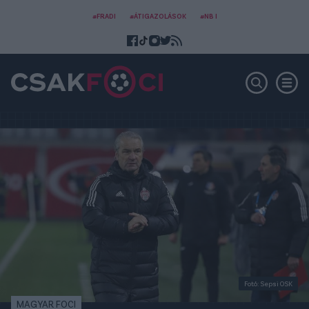
#FRADI
#ÁTIGAZOLÁSOK
#NB I
Fotó: Sepsi OSK
MAGYAR FOCI