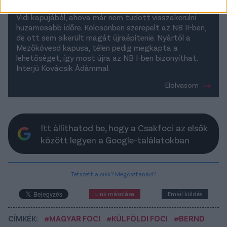
megjárta a poklot. Egy súlyos sérülés után kikerült a
Vidi kapujából, ahova már nem tudott visszakerülni
huzamosabb időre. Kölcsönben szerepelt az NB II-ben,
de ott sem sikerült magát újraépítenie. Nyártól a
Mezőkövesd kapusa, télen pedig megkapta a
lehetőséget, így most újra az NB I-ben bizonyíthat.
Interjú Kovácsik Ádámmal.
Elolvasom
Itt állíthatod be, hogy a Csakfoci az elsők
között legyen a Google-találatokban
Tetszett a cikk? Megosztanád?
Link másolása
Email küldés
CÍMKÉK:
#MAGYAR FOCI
#KÜLFÖLDI FOCI
#BERND