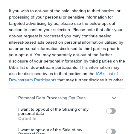
keretében lévő három magyar válogatott
labdarúgóról. A magyar válogatott kapcsán
If you wish to opt-out of the sale, sharing to third parties, or
kiemelte, Marco Rossi szövetségi kapitány remek
processing of your personal or sensitive information for
targeted advertising by us, please use the below opt-out
csapatot rakott össze, ezért biztos benne, hogy a
section to confirm your selection. Please note that after your
nyári Európa-bajnokságon Magyarország képes
opt-out request is processed you may continue seeing
lehet a meglepetésre. A mostani együttest a saját
interest-based ads based on personal information utilized by
korszakával összehasonlítva arra a különbségre
us or personal information disclosed to third parties prior to
hívta fel a figyelmet, hogy jelenleg sokkal több
your opt-out. You may separately opt-out of the further
magyar labdarúgó szerepel külföldön, "hatalmas
disclosure of your personal information by third parties on the
nyereségnek" nevezte az RB Leipzig védőjét, Willi
IAB’s list of downstream participants. This information may
also be disclosed by us to third parties on the
IAB’s List of
Orbánt, a csapatkapitány Szoboszlai Dominiket
Downstream Participants
that may further disclose it to other
pedig világklasszisként jellemezte.
third parties.
Please note that this website/app uses one or more Google
Personal Data Processing Opt Outs
A magyar egy stabil, egységes válogatott,
services and may gather and store information including but
nem úgy, mint a házigazdáké. A német
not limited to your visit or usage behaviour. You may click to
I want to opt-out of the Sharing of my
csapat legutóbbi mérkőzései nyugtalanságra
personal data.
grant or deny consent to Google and its third-party tags to
Opted In
adnak okot, Julian Nagelsmann szövetségi
use your data for below specified purposes in below Google
kapitány még mindig nem találta meg azt a
consent section.
I want to opt-out of the Sale of my
Personal Data.