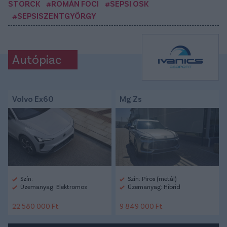
STORCK
#ROMÁN FOCI
#SEPSI OSK
#SEPSISZENTGYÖRGY
Autópiac
Volvo Ex60
Mg Zs
Szín:
Szín: Piros (metál)
Üzemanyag: Elektromos
Üzemanyag: Hibrid
22 580 000 Ft
9 849 000 Ft