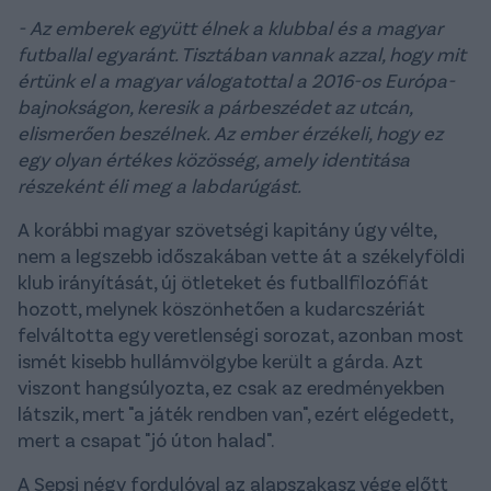
- Az emberek együtt élnek a klubbal és a magyar
futballal egyaránt. Tisztában vannak azzal, hogy mit
értünk el a magyar válogatottal a 2016-os Európa-
bajnokságon, keresik a párbeszédet az utcán,
elismerően beszélnek. Az ember érzékeli, hogy ez
egy olyan értékes közösség, amely identitása
részeként éli meg a labdarúgást.
A korábbi magyar szövetségi kapitány úgy vélte,
nem a legszebb időszakában vette át a székelyföldi
klub irányítását, új ötleteket és futballfilozófiát
hozott, melynek köszönhetően a kudarcszériát
felváltotta egy veretlenségi sorozat, azonban most
ismét kisebb hullámvölgybe került a gárda. Azt
viszont hangsúlyozta, ez csak az eredményekben
látszik, mert "a játék rendben van", ezért elégedett,
mert a csapat "jó úton halad".
A Sepsi négy fordulóval az alapszakasz vége előtt