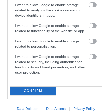
I want to allow Google to enable storage
related to analytics like cookies on web or
device identifiers in apps.
I want to allow Google to enable storage
related to functionality of the website or app.
I want to allow Google to enable storage
related to personalization.
I want to allow Google to enable storage
related to security, including authentication
functionality and fraud prevention, and other
Az NB I nagy visszatérője a Vidiről és a
user protection.
kiesésről: "Nehéz volt megélni, hogy
bajnoki cím, kupagyőzelem és
válogatottság után ott vagyok a nagy
CONFIRM
semmiben"
Öt évvel ezelőtt még Dibusz Dénessel emlegették egy
Data Deletion
Data Access
Privacy Policy
szinten: bajnok volt, kupagyőztes, válogatott. Aztán