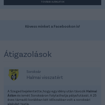
TOVÁBBI AJÁNLATOK
Kövess minket a Facebookon is!
Átigazolások
Soroksár
Halmai visszatért
A Szeged bejelentette, hogy egy idény után távozik
Halmai
Ádám
és ismét Soroksáron folytathatja pályafutását. A 25
éves támadó korábban két időszakban volt a soroksári
alakulat tagja.