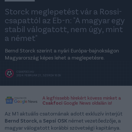
Storck meglepetést vár a Rossi-
csapattól az Eb-n: "A magyar egy
stabil válogatott, nem úgy, mint
a német"
Bernd Storck szerint a nyári Európa-bajnokságon
Magyarország képes lehet a meglepetésre.
CSAKFOCI.HU
2024. FEBRUÁR 21., SZERDA 16:39
A legfrissebb hírekért kövess minket a
Csakfoci
Google News oldalán is!
Az M1 aktuális csatornának adott exkluzív interjút
Bernd
Storck
, a
Sepsi OSK
német vezetőedzője, a
magyar válogatott korábbi szövetségi kapitánya.