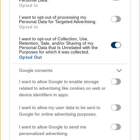
stabil formációt, amely sikeres lehet az Eb-n.
Opted In
I want to opt-out of processing my
Personal Data for Targeted Advertising.
- A hazai pálya, a szurkolók viszont szárnyat
Opted In
adhatnak a német csapatnak. Ami pedig
Magyarországot illeti: ha úgy játszik, mint a
I want to opt-out of Collection, Use,
Retention, Sale, and/or Sharing of my
kvalifikáció során, akkor sikeres lehet, és
Personal Data that Is Unrelated with the
Purposes for which it was collected.
továbbjuthat az egyenes kieséses szakaszba
-
Opted Out
mondta 61 éves tréner.
Google consents
A magyarokat a 2016-os kontinensviadalon a
nyolcaddöntőig vezető Storck az interjú végén szót
I want to allow Google to enable storage
ejtett a Ferencváros és az Olimpiakosz 16 közé
related to advertising like cookies on web or
jutásért zajló párharcáról a Konferencia-ligában.
device identifiers in apps.
Szerinte csütörtökön telt ház előtt, saját
I want to allow my user data to be sent to
stadionjában jó esély mutatkozik arra, hogy
Google for online advertising purposes.
egygólos hátrányát ledolgozva továbbjusson a
magyar bajnok.
I want to allow Google to send me
personalized advertising.
Olvastad már?