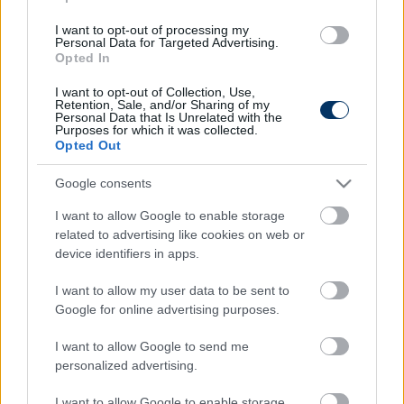
Kriston István, Kulcsár Árpád, Kuttor Attila, Lisztes
Krisztián, Lőw Zsolt, Markó Edina, Márton Gábor,
I want to opt-out of processing my
Personal Data for Targeted Advertising.
Németh Antal, Németh Szabolcs, Sárközi István,
Opted In
Schindler Szabolcs, Schumi Dorottya, Simon Miklós,
I want to opt-out of Collection, Use,
Szabics Imre, Szanyó Károly, Szélesi Zoltán, Toldi
Retention, Sale, and/or Sharing of my
Gábor, Varga Attila, Visinka Ede, Vitelki Zoltán
Personal Data that Is Unrelated with the
Purposes for which it was collected.
Opted Out
Itt állíthatod be, hogy a Csakfoci az elsők
Google consents
között legyen a Google-találatokban
I want to allow Google to enable storage
related to advertising like cookies on web or
device identifiers in apps.
Tetszett a cikk? Megosztanád?
I want to allow my user data to be sent to
Link másolása
Email küldés
Google for online advertising purposes.
CÍMKÉK:
#MAGYAR FOCI
#NB I
#NB II
#MLSZ
#NB III
I want to allow Google to send me
#EDZŐKÉPZÉS
#PRO LICENC
personalized advertising.
I want to allow Google to enable storage