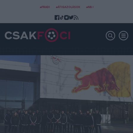
#FRADI
#ÁTIGAZOLÁSOK
#NB I