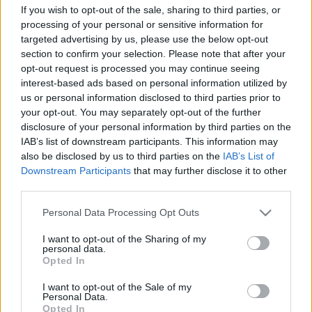
Az RB Leipzig bázisán háromnapos képzésen
If you wish to opt-out of the sale, sharing to third parties, or
vehetett részt 23 hallgató, akik előadásokat
processing of your personal or sensitive information for
hallgathattak, meglátogatták az akadémiát és sok-
targeted advertising by us, please use the below opt-out
sok hasznos tudást szerezhettek
Lőw Zsolt
lipcsei
section to confirm your selection. Please note that after your
másodedző szervezésében és meghívására.
opt-out request is processed you may continue seeing
interest-based ads based on personal information utilized by
Jörg Daniel – a felvételi bizottság és a pro-licences
us or personal information disclosed to third parties prior to
képzés német vezetője, valamint Sisa Tibor és Pári
your opt-out. You may separately opt-out of the further
disclosure of your personal information by third parties on the
Sándor kalauzolták a látogatókat, ahol lehetőség
IAB’s list of downstream participants. This information may
nyílt szakmai párbeszédre, vitára, és a közös érdekek
also be disclosed by us to third parties on the
IAB’s List of
és célok mentén történő együtt gondolkodásra is. A
Downstream Participants
that may further disclose it to other
szeminárium a csütörtök esti RB Leipzig – Napoli
third parties.
Európa Liga-mérkőzés közös megtekintésével zárult
Please note that this website/app uses one or more Google
–
számolt be
a Békéscsaba honlapja.
Personal Data Processing Opt Outs
services and may gather and store information including but
not limited to your visit or usage behaviour. You may click to
I want to opt-out of the Sharing of my
A 2017-es Pro-licences képzésbe felvételt nyert
personal data.
grant or deny consent to Google and its third-party tags to
hallgatók teljes listája egyébként a
Opted In
use your data for below specified purposes in below Google
következőképpen nézett ki augusztusban:
consent section.
I want to opt-out of the Sale of my
Personal Data.
Balogh Pál, Boér Gábor, Jakab Péter, Klausz László,
Opted In