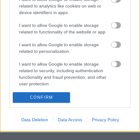
related to analytics like cookies on web or
Autópiac
device identifiers in apps.
I want to allow Google to enable storage
related to functionality of the website or app.
Ford Puma
Volvo Xc60
I want to allow Google to enable storage
related to personalization.
I want to allow Google to enable storage
related to security, including authentication
functionality and fraud prevention, and other
user protection.
Szín:
Szín:
Üzemanyag: Benzin
Üzemanyag: Benzin/elektromos
CONFIRM
8 570 000 Ft
20 200 000 Ft
Data Deletion
Data Access
Privacy Policy
TOVÁBBI AJÁNLATOK