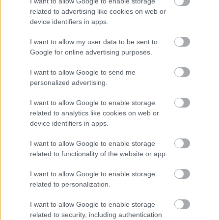
I want to allow Google to enable storage
A Csakfoci értesülése szerint fiatal játékos igazolhat
related to advertising like cookies on web or
Győrbe.
device identifiers in apps.
Elolvasom
I want to allow my user data to be sent to
Google for online advertising purposes.
I want to allow Google to send me
Itt állíthatod be, hogy a Csakfoci az elsők
personalized advertising.
között legyen a Google-találatokban
I want to allow Google to enable storage
related to analytics like cookies on web or
device identifiers in apps.
Tetszett a cikk? Megosztanád?
Link másolása
Email küldés
I want to allow Google to enable storage
related to functionality of the website or app.
CÍMKÉK:
#NB I
#SZAPPANOS PÉTER
#PÉCSI ÁRMIN
I want to allow Google to enable storage
#FERENCZI JÁNOS
#ELDAR CIVIC
#JONATHAN LEVI
related to personalization.
#ÖTVÖS BENCE
#BOJAN SANKOVIC
#SZÉPE JÁNOS
#NAGY BARNABÁS
#JAKUB PLSEK
I want to allow Google to enable storage
related to security, including authentication