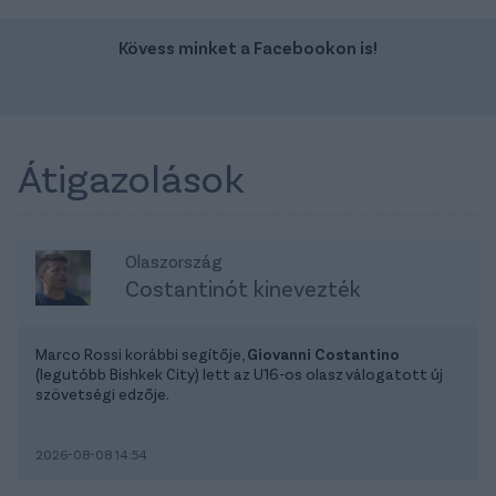
Kövess minket a Facebookon is!
Átigazolások
Olaszország
Costantinót kinevezték
Marco Rossi korábbi segítője,
Giovanni Costantino
(legutóbb Bishkek City) lett az U16-os olasz válogatott új
szövetségi edzője.
2026-08-08 14:54