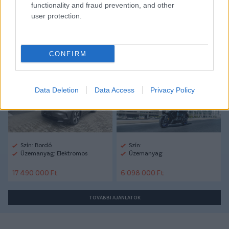
functionality and fraud prevention, and other
user protection.
Autópiac
CONFIRM
Ford Capri
Yamaha Tmax
Data Deletion
Data Access
Privacy Policy
Szín: Bordó
Szín:
Üzemanyag: Elektromos
Üzemanyag:
17 490 000 Ft
6 098 000 Ft
TOVÁBBI AJÁNLATOK