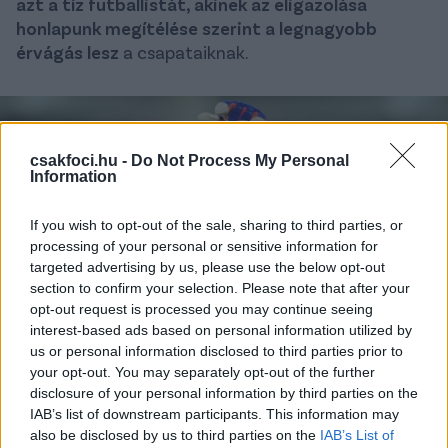
azt a tíz futballistát, akinek az eligazolása
honlapunk megítélése szerint a legnagyobb
érvágás lesz
a csapataiknak.
csakfoci.hu -
Do Not Process My Personal
Information
If you wish to opt-out of the sale, sharing to third parties, or
processing of your personal or sensitive information for
targeted advertising by us, please use the below opt-out
section to confirm your selection. Please note that after your
opt-out request is processed you may continue seeing
NB I: Az eddigi nyári szezon tíz
interest-based ads based on personal information utilized by
legnagyobb távozója
us or personal information disclosed to third parties prior to
your opt-out. You may separately opt-out of the further
Azokat az NB I-es labdarúgókat gyűjtöttük
disclosure of your personal information by third parties on the
össze, akiknek a távozása igen fájdalmasan
IAB’s list of downstream participants. This information may
érintheti klubjaikat.
also be disclosed by us to third parties on the
IAB’s List of