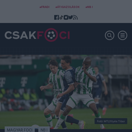
#FRADI
#ÁTIGAZOLÁSOK
#NB I
Fotó: MTI/Illyés Tibor
MAGYAR FOCI
NB I