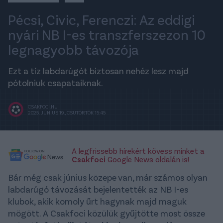
Pécsi, Civic, Ferenczi: Az eddigi
nyári NB I-es transzferszezon 10
legnagyobb távozója
Ezt a tíz labdarúgót biztosan nehéz lesz majd
pótolniuk csapataiknak.
CSAKFOCI.HU
2025. JÚNIUS 19., CSÜTÖRTÖK 15:45
A legfrissebb hírekért kövess minket a
Csakfoci
Google News oldalán is!
Bár még csak június közepe van, már számos olyan
labdarúgó távozását bejelentették az NB I-es
klubok, akik komoly űrt hagynak majd maguk
mögött. A Csakfoci közülük gyűjtötte most össze