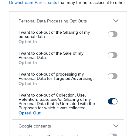
Downstream Participants
that may further disclose it to other
MEGNÉZEM
third parties.
Please note that this website/app uses one or more Google
Personal Data Processing Opt Outs
services and may gather and store information including but
Olvastad már?
not limited to your visit or usage behaviour. You may click to
I want to opt-out of the Sharing of my
personal data.
grant or deny consent to Google and its third-party tags to
Opted In
use your data for below specified purposes in below Google
consent section.
I want to opt-out of the Sale of my
Personal Data.
Opted In
I want to opt-out of processing my
Personal Data for Targeted Advertising.
Opted In
I want to opt-out of Collection, Use,
Retention, Sale, and/or Sharing of my
Personal Data that Is Unrelated with the
Purposes for which it was collected.
Opted Out
NB I: A Fradiból szerezhet meg fiatal
játékost az előző szezon
Google consents
meglepetéscsapata