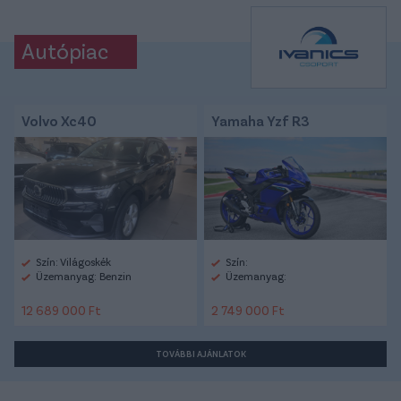
Autópiac
Volvo Xc40
Yamaha Yzf R3
Szín: Világoskék
Szín:
Üzemanyag: Benzin
Üzemanyag:
12 689 000 Ft
2 749 000 Ft
TOVÁBBI AJÁNLATOK