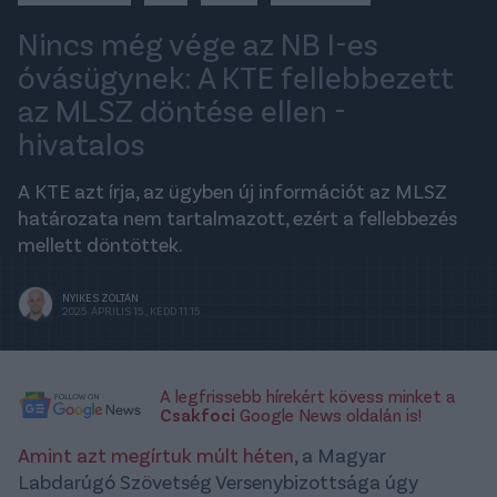
Nincs még vége az NB I-es
óvásügynek: A KTE fellebbezett
az MLSZ döntése ellen -
hivatalos
A KTE azt írja, az ügyben új információt az MLSZ
határozata nem tartalmazott, ezért a fellebbezés
mellett döntöttek.
NYIKES ZOLTÁN
2025. ÁPRILIS 15., KEDD 11:15
A legfrissebb hírekért kövess minket a
Csakfoci
Google News oldalán is!
Amint azt megírtuk múlt héten
, a Magyar
Labdarúgó Szövetség Versenybizottsága úgy