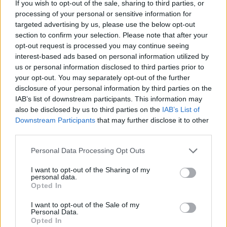
If you wish to opt-out of the sale, sharing to third parties, or
– tette közzé
hivatalos oldalán
kedd délelőtt a
processing of your personal or sensitive information for
kecskeméti klub.
targeted advertising by us, please use the below opt-out
section to confirm your selection. Please note that after your
Mint ismert, a KTE korábban úgy ítélte meg, hogy a
opt-out request is processed you may continue seeing
DVSC színeiben jogosulatlanul lépett pályára Vajda
interest-based ads based on personal information utilized by
us or personal information disclosed to third parties prior to
Botond, aki a bajnokság folytatása előtt meghívást
your opt-out. You may separately opt-out of the further
kapott a magyar U21-es válogatottba, ahonnan
disclosure of your personal information by third parties on the
azonban sérülésre hivatkozva visszatért klubjához. A
IAB’s list of downstream participants. This information may
nemzetközi szövetség irányadó szabályozása
also be disclosed by us to third parties on the
IAB’s List of
alapján - a nemzeti csapatok érdekének védelmében
Downstream Participants
that may further disclose it to other
- a válogatottat idő előtt elhagyó játékos öt napig
third parties.
automatikusan nem léphet pályára klubjában a
Please note that this website/app uses one or more Google
Personal Data Processing Opt Outs
nemzetközi program végeztétől számítva.
services and may gather and store information including but
not limited to your visit or usage behaviour. You may click to
I want to opt-out of the Sharing of my
A DVSC honlapján korábban megjelent reakció
personal data.
grant or deny consent to Google and its third-party tags to
Opted In
szerint a második vendéggólt szerző Vajda Botond
use your data for below specified purposes in below Google
nem játszott jogosulatlanul. A régebb óta sérüléssel
consent section.
I want to opt-out of the Sale of my
küzdő futballistát a magyar szövetség orvosi stábja
Personal Data.
Opted In
megvizsgálta, és úgy döntött, hogy állapota