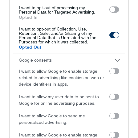
további azonnali terhelés esetén súlyosbodhat, így
I want to opt-out of processing my
eltekintettek a szerepeltetésétől, a Loki pedig azzal
Personal Data for Targeted Advertising.
Opted In
érvelt, hogy ebben az esetben nem érvényes a
kecskemétiek által hivatkozott szabálypont.
I want to opt-out of Collection, Use,
Retention, Sale, and/or Sharing of my
Personal Data that Is Unrelated with the
Olvastad már?
Purposes for which it was collected.
Opted Out
Google consents
I want to allow Google to enable storage
related to advertising like cookies on web or
device identifiers in apps.
I want to allow my user data to be sent to
Google for online advertising purposes.
I want to allow Google to send me
personalized advertising.
Tímár kamikaze szerződést ír alá a
I want to allow Google to enable storage
Vidivel - a háttér