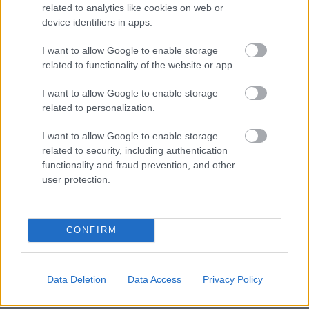
related to analytics like cookies on web or
device identifiers in apps.
Nem mindennapi megállapodást kötött a fehérvári
klub Pető Tamás utódjával. Úgy tudjuk, a szakmai
stábban is több változás jöhet.
I want to allow Google to enable storage
related to functionality of the website or app.
Elolvasom
I want to allow Google to enable storage
related to personalization.
Itt állíthatod be, hogy a Csakfoci az elsők
I want to allow Google to enable storage
között legyen a Google-találatokban
related to security, including authentication
functionality and fraud prevention, and other
user protection.
Tetszett a cikk? Megosztanád?
Link másolása
Email küldés
CONFIRM
CÍMKÉK:
#MAGYAR FOCI
#NB I
#DVSC
#KECSKEMÉT
#DEBRECENI VSC
#KTE
#KECSKEMÉTI TE
#VAJDA
Data Deletion
Data Access
Privacy Policy
BOTOND
#ÓVÁS