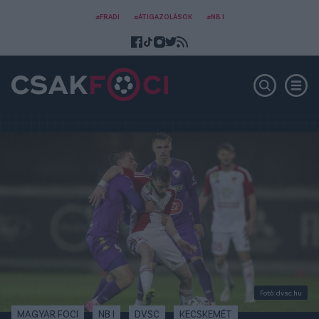
#FRADI
#ÁTIGAZOLÁSOK
#NB I
Fotó: dvsc.hu
MAGYAR FOCI
NB I
DVSC
KECSKEMÉT