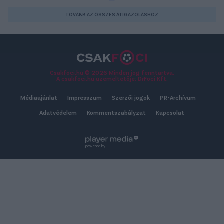
TOVÁBB AZ ÖSSZES ÁTIGAZOLÁSHOZ
Csakfoci.hu © 2026 Minden jog fenntartva.
A csakfoci.hu üzemeltetője: DrFoci Kft.
Médiaajánlat
Impresszum
Szerzői jogok
PR-Archívum
Adatvédelem
Kommentszabályzat
Kapcsolat
powered by