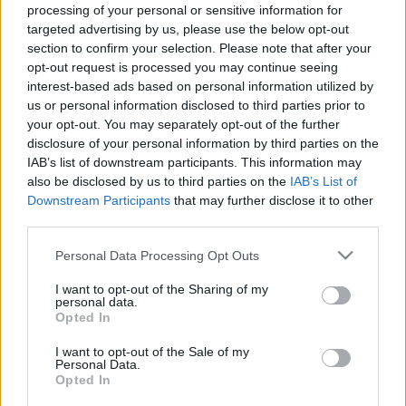
processing of your personal or sensitive information for
targeted advertising by us, please use the below opt-out
section to confirm your selection. Please note that after your
opt-out request is processed you may continue seeing
interest-based ads based on personal information utilized by
us or personal information disclosed to third parties prior to
your opt-out. You may separately opt-out of the further
disclosure of your personal information by third parties on the
IAB’s list of downstream participants. This information may
Itt állíthatod be, hogy a Csakfoci az elsők
also be disclosed by us to third parties on the
IAB’s List of
között legyen a Google-találatokban
Downstream Participants
that may further disclose it to other
third parties.
Please note that this website/app uses one or more Google
Tetszett a cikk? Megosztanád?
Personal Data Processing Opt Outs
services and may gather and store information including but
Link másolása
Email küldés
not limited to your visit or usage behaviour. You may click to
I want to opt-out of the Sharing of my
personal data.
grant or deny consent to Google and its third-party tags to
Opted In
use your data for below specified purposes in below Google
CÍMKÉK:
#LÉGIÓSOK
#NIKITSCHER TAMÁS
#REAL
consent section.
I want to opt-out of the Sale of my
VALLADOLID
Personal Data.
Opted In