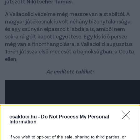
játszott
Nikitscher Tamás.
A Valladolid védelme még messze van a stabiltól. A
magyar játékosnak is volt néhány bizonytalansága
és egy csúnyán elpasszolt labdája is, amiből nem
sokra rá gólt kapott együttese. Egy kis idő persze
még van a finomhangolásra, a Valladolid augusztus
15-én játssza első meccsét a bajnokságban, a Ceuta
ellen.
Az említett találat:
csakfoci.hu -
Do Not Process My Personal
Information
If you wish to opt-out of the sale, sharing to third parties, or