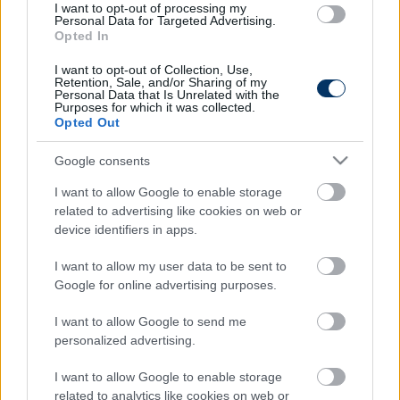
I want to opt-out of processing my
Autópiac
Personal Data for Targeted Advertising.
Opted In
I want to opt-out of Collection, Use,
Retention, Sale, and/or Sharing of my
Yamaha R9
Yamaha Nmax
Personal Data that Is Unrelated with the
Purposes for which it was collected.
Opted Out
Google consents
I want to allow Google to enable storage
related to advertising like cookies on web or
device identifiers in apps.
Szín:
Szín:
Üzemanyag: Benzin
Üzemanyag:
I want to allow my user data to be sent to
5 649 000 Ft
1 349 000 Ft
Google for online advertising purposes.
I want to allow Google to send me
TOVÁBBI AJÁNLATOK
personalized advertising.
I want to allow Google to enable storage
related to analytics like cookies on web or