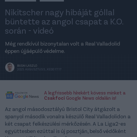
Nikitscher nagy hibáját góllal
büntette az angol csapat a K.O.
során - videó
Még rendkívül bizonytalan volt a Real Valladolid
éppen újjáépülő védelme.
BUDAI LÁSZLÓ
2025. AUGUSZTUS 5., KEDD 17:17
A legfrissebb hírekért kövess minket a
Csakfoci
Google News oldalán is!
Az angol másodosztályú Bristol City átgázolt a
spanyol második vonalra készülő Real Valladolidon a
két csapat felkészülési mérkőzésén. A La Liga2-es
együttesben ezúttal is új posztján, belső védőként