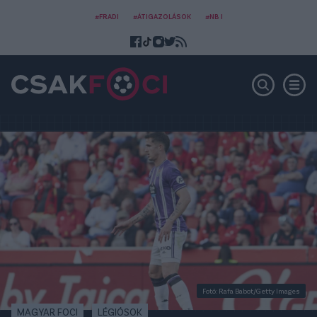
#FRADI
#ÁTIGAZOLÁSOK
#NB I
Fotó: Rafa Babot/Getty Images
MAGYAR FOCI
LÉGIÓSOK