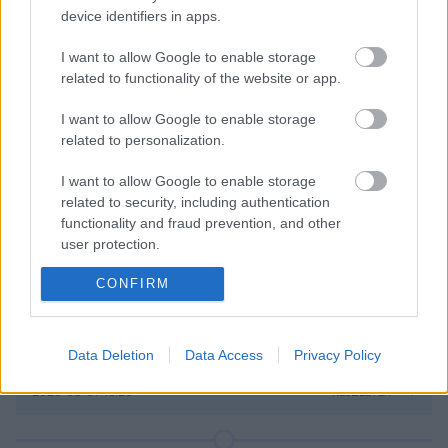
device identifiers in apps.
Kövess minket a Facebookon is!
I want to allow Google to enable storage
related to functionality of the website or app.
I want to allow Google to enable storage
Átigazolások
related to personalization.
I want to allow Google to enable storage
related to security, including authentication
Továbbra is számítanak rá
functionality and fraud prevention, and other
Willi Orbán
user protection.
CONFIRM
Az RB Leipzig sportigazgatója egyértelművé tette: a klub
továbbra is
Willi Orbánnal
tervezi a következő szezont.
Data Deletion
Data Access
Privacy Policy
2026-08-07 18:20
RÉSZLETEK