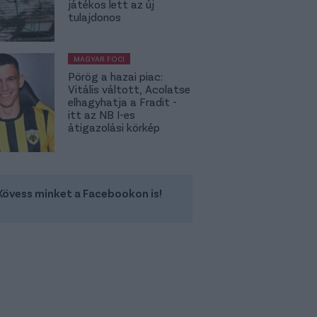
játékos lett az új
tulajdonos
MAGYAR FOCI
Pörög a hazai piac:
Vitális váltott, Acolatse
elhagyhatja a Fradit -
itt az NB I-es
átigazolási körkép
Kövess minket a Facebookon is!