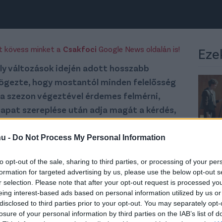
rt kövess minket a
Csakfoci
Google News oldalán is!
Eze
oly változások idején adott hosszabb
szögezte, hogy mostantól minden felelősség
gy a szezon végeztével érdemes felmérni,
csapat szereplése után adja magát a kérdés,
yel?
hu -
Do Not Process My Personal Information
 ennek mentén alakult át a keretünk, a nyáron is
g nem szorulhat háttérbe, a cél a feljutás
-
to opt-out of the sale, sharing to third parties, or processing of your per
mtkbudapest.hu
oldalon. -
Fontos kiemelni,
formation for targeted advertising by us, please use the below opt-out s
r selection. Please note that after your opt-out request is processed y
beszéltünk, de az ehhez használatos eszköz nem
eing interest-based ads based on personal information utilized by us or
, rutinos játékosok szerepeltetése helyett
disclosed to third parties prior to your opt-out. You may separately opt-
támaszkodtunk, így nem csak a jelent, hanem a
losure of your personal information by third parties on the IAB’s list of