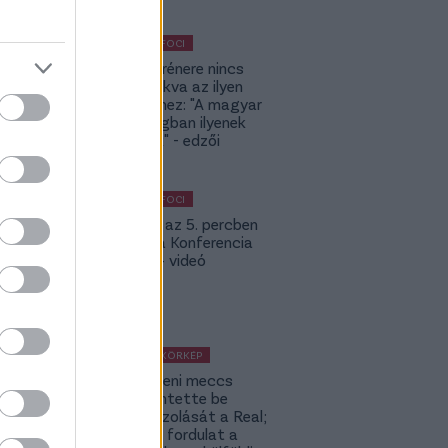
KÜLFÖLDI FOCI
A DVSC trénere nincs
hozzászokva az ilyen
meccsekhez: "A magyar
bajnokságban ilyenek
nincsenek" - edzői
értékelés
KÜLFÖLDI FOCI
Bolla már az 5. percben
betalált a Konferencia
Ligában – videó
KÜLFÖLDI KÖRKÉP
A Fradi elleni meccs
előtt jelentette be
rekordigazolását a Real;
hatalmas fordulat a