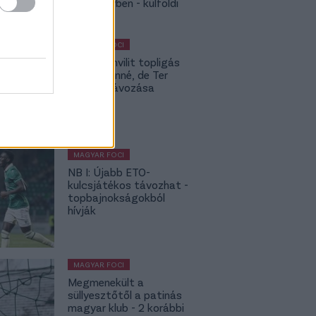
Rodri-ügyben - külföldi
körkép
MAGYAR FOCI
Yaakobishvilit topligás
csapat vinné, de Ter
Stegen távozása
bekavart
MAGYAR FOCI
NB I: Újabb ETO-
kulcsjátékos távozhat -
topbajnokságokból
hívják
MAGYAR FOCI
Megmenekült a
süllyesztőtől a patinás
magyar klub - 2 korábbi