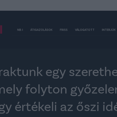
NB I
ÁTIGAZOLÁSOK
FRISS
VÁLOGATOTT
INTERJÚK
raktunk egy szereth
mely folyton győzel
így értékeli az őszi i