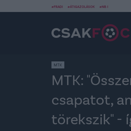
#FRADI
#ÁTIGAZOLÁSOK
#NB I
MTK
MTK: "Össze
csapatot, a
törekszik" - 