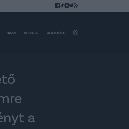
HAZAI
KÜLFÖLD
OLDALHÁLÓ
ető
emre
dényt a