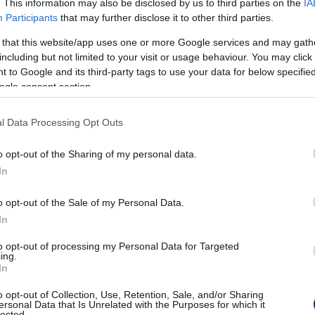
. This information may also be disclosed by us to third parties on the
IA
ljutásért folytatott harcban jelenleg 11 pontos
Participants
that may further disclose it to other third parties.
t, ezen a téren minden a tervek szerint halad.
 that this website/app uses one or more Google services and may gath
including but not limited to your visit or usage behaviour. You may click 
nagy előny ebben a helyzetben természetes.
 to Google and its third-party tags to use your data for below specifi
ogle consent section.
élet adta meg a választ: nyáron a Haladással -
 lelkiállapotból vághattunk neki az NB II-nek.
l Data Processing Opt Outs
másodosztályt, míg a szombathelyiek a 18.,
t pontra vannak a bentmaradástól.
o opt-out of the Sharing of my personal data.
t az okozta, hogy bár a vasi csapat
In
ékos maradt, de rendezetlen volt a tulajdonosi
o opt-out of the Sale of my Personal Data.
 koncepciója a klubnak. Nyáron, amikor
In
tballklubnak, azonnal világossá kellett tenni,
to opt-out of processing my Personal Data for Targeted
. Polyák Balázs sportigazgatóval karöltve
ing.
redményesnek gondoltunk. A szombathelyiek -
In
ogy mielőbb rendeződjön a helyzetük -
o opt-out of Collection, Use, Retention, Sale, and/or Sharing
ersonal Data that Is Unrelated with the Purposes for which it
ncs meg, mennyire nem evidens, hogy valaki
lected.