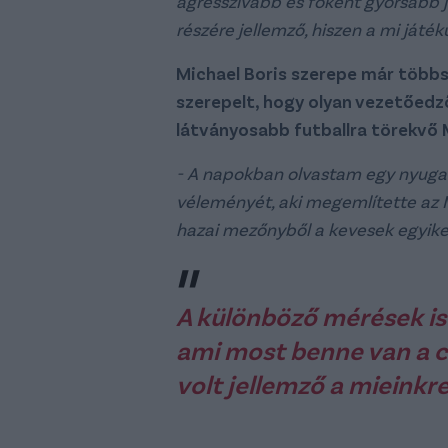
agresszívabb és főként gyorsabb 
részére jellemző, hiszen a mi játék
Michael Boris szerepe már többsz
szerepelt, hogy olyan vezetőedző
látványosabb futballra törekvő 
- A napokban olvastam egy nyuga
véleményét, aki megemlítette az M
hazai mezőnyből a kevesek egyike,
A különböző mérések is
ami most benne van a c
volt jellemző a mieinkre