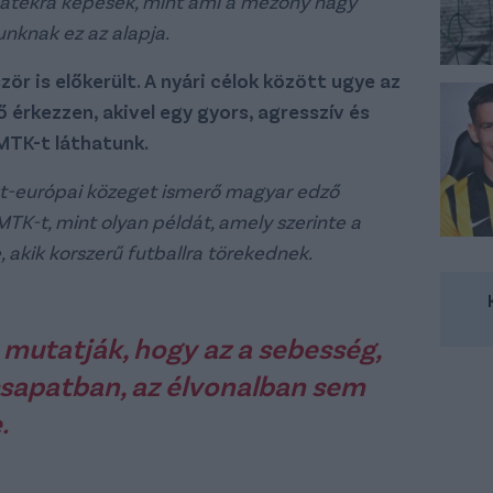
játékra képesek, mint ami a mezőny nagy
unknak ez az alapja.
ör is előkerült. A nyári célok között ugye az
 érkezzen, akivel egy gyors, agresszív és
MTK-t láthatunk.
t-európai közeget ismerő magyar edző
TK-t, mint olyan példát, amely szerinte a
 akik korszerű futballra törekednek.
 mutatják, hogy az a sebesség,
sapatban, az élvonalban sem
.