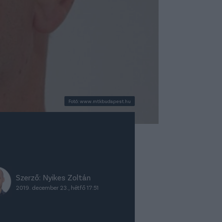
Fotó: www.mtkbudapest.hu
Szerző:
Nyikes Zoltán
2019. december 23., hétfő 17:51