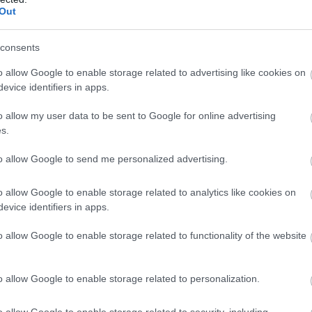
yban sikeresen szerepeljen.
Out
tebb, mint amit két éve megnyertünk. Sokkal
consents
árkit megverni, akik pedig nem, azokat is
o allow Google to enable storage related to advertising like cookies on
evice identifiers in apps.
radíciókkal bíró klubok, mint az ETO, a
o allow my user data to be sent to Google for online advertising
a Vasas vagy a volt élvonalbeli Gyirmót már
s.
, hogy ki férjen fel a dobogóra. Fontos, hogy
to allow Google to send me personalized advertising.
ítottunk egy hosszú építkezést, ennek a
ontos lépcsője volt ez az első félszezon.
o allow Google to enable storage related to analytics like cookies on
evice identifiers in apps.
 adnánk esélyt másoknak ebben a feljutásért
ntos, hogy már most minden erőnkkel azon
o allow Google to enable storage related to functionality of the website
 -, hogy a fiatalok további fejlődése révén
 keményebb bajnokságra is. Michael Boris és a
o allow Google to enable storage related to personalization.
 sikerült egy szintet lépni a nyári
abban, hogy a következő 6 hónapban ez a keret
o allow Google to enable storage related to security, including