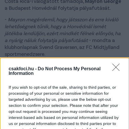
Costa Rica-i válogatott támadója,
Mayron George
a Budapest Honvédnál folytatja pályafutását.
-
Mayron megérdemli, hogy játsszon és erre kiváló
lehetőségnek tűnik, hogy a Honvédnál ismét
játékba lendüljön, ezért mindkét félnek előnyös, ha
a nyárig náluk folytatja pályafutását
- mondta a
klubhonlapnak Svend Graversen, az FC Midtjylland
sportmenedzsere.
A 26 éves támadó 2018 nyarán igazolt
csakfoci.hu -
Do Not Process My Personal
Midtjyllandhoz, azonban nem tudott állandó
Information
játéklehetőséget kiharcolni magánnak, így tavaly
nyáron fél évre a norvég Valerengához került
If you wish to opt-out of the sale, sharing to third parties, or
kölcsönbe, ahol 10 tétmérkőzésen lépett pályára és
processing of your personal or sensitive information for
két gólt szerzett.
targeted advertising by us, please use the below opt-out
section to confirm your selection. Please note that after your
-
Folyamatosan arra összpontosítunk, hogy a
opt-out request is processed you may continue seeing
interest-based ads based on personal information utilized by
játékosok számára a legjobb keretet alakítsuk ki a
us or personal information disclosed to third parties prior to
fejlődésük érdekében. Biztosak vagyunk abban,