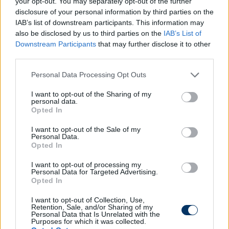
your opt-out. You may separately opt-out of the further
hogy a Honvéddal kötött megállapodás Mayron
disclosure of your personal information by third parties on the
előnyére fog válni
- tette hozzá Graversen.
IAB’s list of downstream participants. This information may
also be disclosed by us to third parties on the
IAB’s List of
A 189 cm-es, jobblábas támadó 2014 nyara játszik
Downstream Participants
that may further disclose it to other
Európában, többnyire Dániában játszott.
third parties.
Pályafutása során megfordult a görög és a norvég
Please note that this website/app uses one or more Google
bajnokságban is. A dán első osztályban eddig
Personal Data Processing Opt Outs
services and may gather and store information including but
összesen 93 meccsen 23 gólt rúgott.
not limited to your visit or usage behaviour. You may click to
I want to opt-out of the Sharing of my
personal data.
grant or deny consent to Google and its third-party tags to
A klubhonlap hozzáteszi, George azonnal
Opted In
use your data for below specified purposes in below Google
csatlakozik az Antalyában edzőtáborozó kispesti
consent section.
I want to opt-out of the Sale of my
klubhoz.
Personal Data.
Opted In
Olvastad már?
I want to opt-out of processing my
Personal Data for Targeted Advertising.
Opted In
I want to opt-out of Collection, Use,
Retention, Sale, and/or Sharing of my
Personal Data that Is Unrelated with the
Purposes for which it was collected.