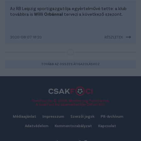
Az RB Leipzig sportigazgatója egyértelművé tette: a klub
továbbra is
Willi Orbánnal
tervezi a következő szezont.
2026-08-07 18:20
RÉSZLETEK
TOVÁBB AZ ÖSSZES ÁTIGAZOLÁSHOZ
Csakfoci.hu © 2026 Minden jog fenntartva.
A csakfoci.hu üzemeltetője: DrFoci Kft.
Médiaajánlat
Impresszum
Szerzői jogok
PR-Archívum
Adatvédelem
Kommentszabályzat
Kapcsolat