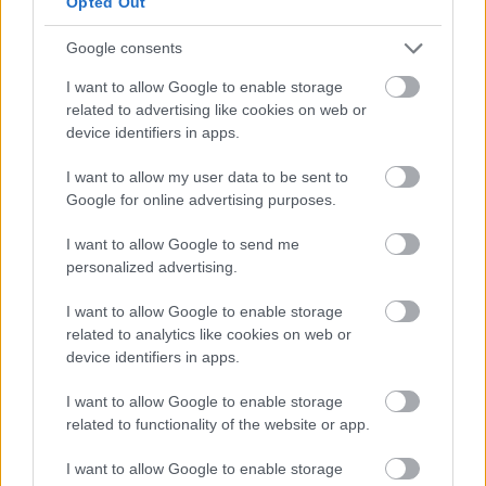
Opted Out
Google consents
I want to allow Google to enable storage
related to advertising like cookies on web or
device identifiers in apps.
Honvéd: Itt az újabb erősítés - nagy
visszatérőt jelentettek be
I want to allow my user data to be sent to
Google for online advertising purposes.
Ezúttal Kazahsztánból tért vissza a kispestiekhez
Hidi Patrik, aki ezúttal nem gondolkodik abban, hogy
I want to allow Google to send me
mikor mehet újra külföldre.
personalized advertising.
Elolvasom
I want to allow Google to enable storage
related to analytics like cookies on web or
device identifiers in apps.
Itt állíthatod be, hogy a Csakfoci az elsők
I want to allow Google to enable storage
között legyen a Google-találatokban
related to functionality of the website or app.
I want to allow Google to enable storage