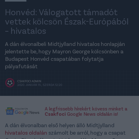
Honvéd: Válogatott támadót
vettek kölcsön Észak-Európából
– hivatalos
A dán élvonalbeli Midtjylland hivatalos honlapján
jelentette be, hogy Mayron George kölcsönben a
Budapest Honvéd csapatában folytatja
pályafutását
CSAKFOCI ADMIN
2020. JANUÁR 15., SZERDA 12:20
A legfrissebb hírekért kövess minket a
Csakfoci
Google News oldalán is!
A dán élvonalban első helyen álló Midtjylland
hivatalos oldalán
számolt be arról, hogy a csapat