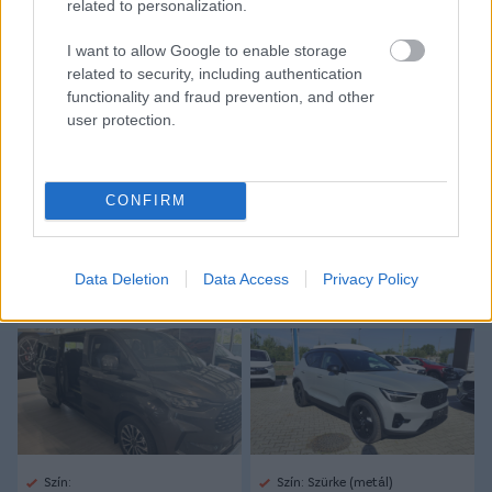
related to personalization.
Tetszett a cikk? Megosztanád?
Link másolása
Email küldés
I want to allow Google to enable storage
related to security, including authentication
functionality and fraud prevention, and other
CÍMKÉK:
#MAGYAR FOCI
#NB I
#HONVÉD
#DÁNIA
user protection.
#MIDTJYLLAND
#MAYRON GEORGE
CONFIRM
Autópiac
Data Deletion
Data Access
Privacy Policy
Ford Transit
Volvo Xc40
Szín:
Szín: Szürke (metál)