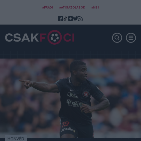
#FRADI
#ÁTIGAZOLÁSOK
#NB I
HONVÉD