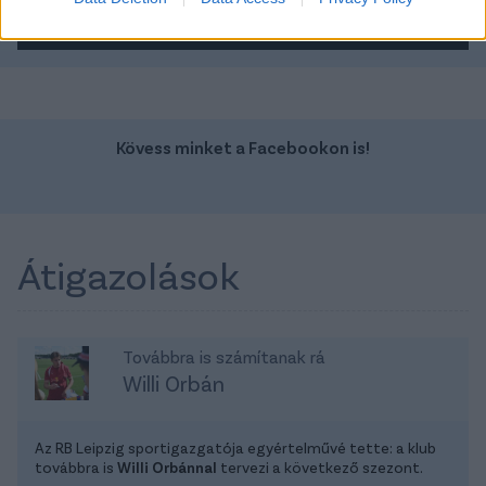
TOVÁBBI AJÁNLATOK
Kövess minket a Facebookon is!
Átigazolások
Továbbra is számítanak rá
Willi Orbán
Az RB Leipzig sportigazgatója egyértelművé tette: a klub
továbbra is
Willi Orbánnal
tervezi a következő szezont.