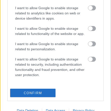
CÍMKÉK:
#ÁTIGAZOLÁSOK
#NB II
#SZENTLŐRINC
I want to allow Google to enable storage
related to analytics like cookies on web or
#WALTNER RÓBERT
device identifiers in apps.
I want to allow Google to enable storage
Autópiac
related to functionality of the website or app.
I want to allow Google to enable storage
related to personalization.
Mg Zs
Volvo Xc40
I want to allow Google to enable storage
related to security, including authentication
functionality and fraud prevention, and other
user protection.
CONFIRM
Szín: Fekete (metál)
Szín: Sötétzöld
Üzemanyag: Benzin
Üzemanyag: Benzin
7 199 000 Ft
14 190 000 Ft
Data Deletion
Data Access
Privacy Policy