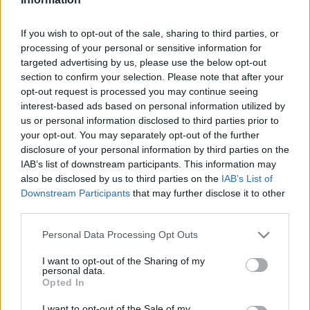
a 2024/25-ös idényben.
If you wish to opt-out of the sale, sharing to third parties, or
Információink szerint Waltner Róbert vezetésével
processing of your personal or sensitive information for
készülhet a csapat a másodosztályú idényre.
targeted advertising by us, please use the below opt-out
section to confirm your selection. Please note that after your
A 46 éves szakember legutóbb az NB I-es Paks
opt-out request is processed you may continue seeing
vezetőedzője volt, előtte dolgozott Zalaegerszegen,
interest-based ads based on personal information utilized by
Siófokon és Kaposváron is.
us or personal information disclosed to third parties prior to
your opt-out. You may separately opt-out of the further
Olvastad már?
disclosure of your personal information by third parties on the
IAB’s list of downstream participants. This information may
also be disclosed by us to third parties on the
IAB’s List of
Downstream Participants
that may further disclose it to other
third parties.
Please note that this website/app uses one or more Google
Personal Data Processing Opt Outs
services and may gather and store information including but
not limited to your visit or usage behaviour. You may click to
I want to opt-out of the Sharing of my
personal data.
grant or deny consent to Google and its third-party tags to
Opted In
use your data for below specified purposes in below Google
consent section.
I want to opt-out of the Sale of my