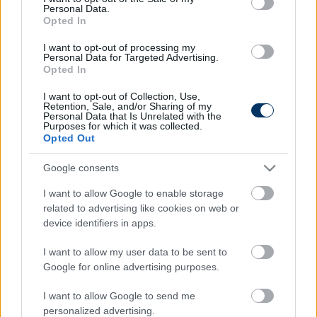
Personal Data.
Opted In
Debrecen: Váratlanul edzőkérdés lett
I want to opt-out of processing my
a csapatnál, Blagojevic máshonnan
Personal Data for Targeted Advertising.
Opted In
kapott ajánlatot
I want to opt-out of Collection, Use,
A Csakfoci úgy tudja, hogy Srdjan Blagojevic iránt
Retention, Sale, and/or Sharing of my
valóban van érdeklődés, mindenesetre a Loki vele
Personal Data that Is Unrelated with the
Purposes for which it was collected.
kezdte meg a felkészülést az új szezonra.
Opted Out
Elolvasom
Google consents
I want to allow Google to enable storage
related to advertising like cookies on web or
Itt állíthatod be, hogy a Csakfoci az elsők
device identifiers in apps.
között legyen a Google-találatokban
I want to allow my user data to be sent to
Google for online advertising purposes.
Tetszett a cikk? Megosztanád?
I want to allow Google to send me
Link másolása
Email küldés
personalized advertising.