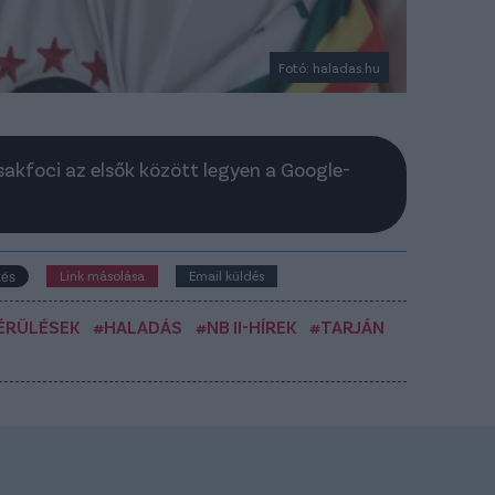
Fotó: haladas.hu
Csakfoci az elsők között legyen a Google-
Link másolása
Email küldés
ÉRÜLÉSEK
#HALADÁS
#NB II-HÍREK
#TARJÁN