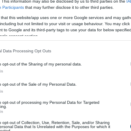
yhogy a bevavatkozás vége nem volt a
. This information may also be disclosed by us to third parties on the
IA
Participants
that may further disclose it to other third parties.
 egy-két óráig fájt a szemem, de utána már
 le van takarva és ugyan felkelhetek, de
 that this website/app uses one or more Google services and may gath
including but not limited to your visit or usage behaviour. You may click 
san mozoghatok. Péntekig biztosan kórházban
 to Google and its third-party tags to use your data for below specifi
gy csak vasárnap engednek haza.
ogle consent section.
l Data Processing Opt Outs
ulás, utána kezdhetek el majd
o opt-out of the Sharing of my personal data.
asonlók. Úgyhogy nagyjából
In
ét futballozhatok - de pontosat
o opt-out of the Sale of my Personal Data.
ondani. Természetesen nagyon
In
időre kiestem, viszont annyiból
to opt-out of processing my Personal Data for Targeted
ing.
ég időben kiderült, bizony
In
 Ugyanis később sokkal
o opt-out of Collection, Use, Retention, Sale, and/or Sharing
 volna - akár meg is vakulhattam
ersonal Data that Is Unrelated with the Purposes for which it
lected.