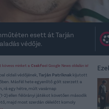
emműtéten esett át Tarján
Haladás védője.
rt kövess minket a
Csakfoci
Google News oldalán is!
Eze
bal oldali védőjének,
Tarján Patriknak
kijutott
időben. Másfél hete egyenlítő gólt szerzett a
en, rá egy hétre, múlt vasárnap
-2) ellen félórányi játékot követően második
zető, majd most szerdán délelőtt komoly
hu
.