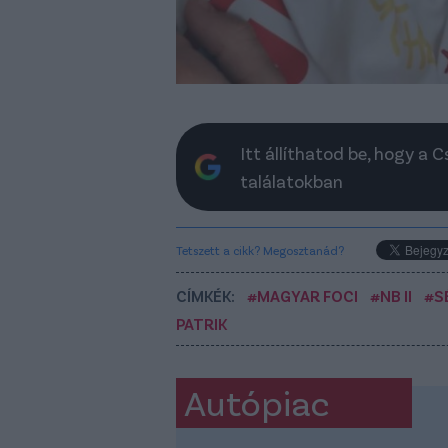
Itt állíthatod be, hogy a 
találatokban
Tetszett a cikk? Megosztanád?
CÍMKÉK:
#MAGYAR FOCI
#NB II
#S
PATRIK
Autópiac