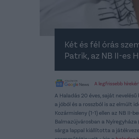
Két és fél órás sz
Patrik, az NB II-es 
A legfrissebb híreké
A Haladás 20 éves, saját nevelésű 
a jóból és a rosszból is az elmúlt 
Kozármisleny (1-1) ellen az NB II-b
Balmazújvárosban a Nyíregyháza (1
sárga lappal kiállította a játékve
szemműtétje volt - írja a
haladas.