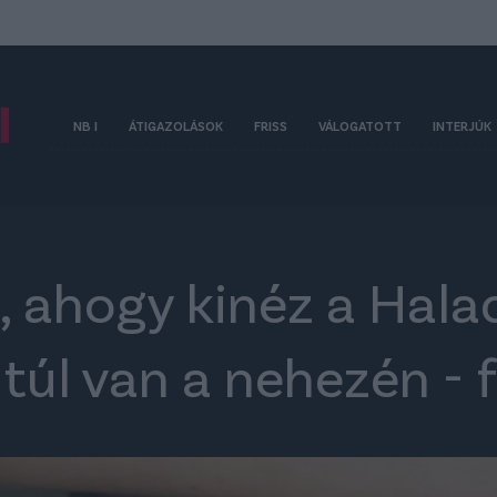
NB I
ÁTIGAZOLÁSOK
FRISS
VÁLOGATOTT
INTERJÚK
tő, ahogy kinéz a Hal
 túl van a nehezén - 