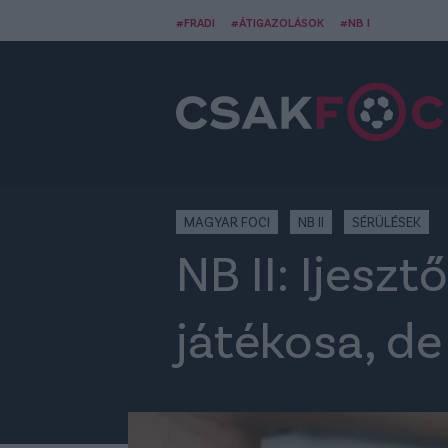
#FRADI
#ÁTIGAZOLÁSOK
#NB I
MAGYAR FOCI
NB II
SÉRÜLÉSEK
NB II: Ijesz
játékosa, de