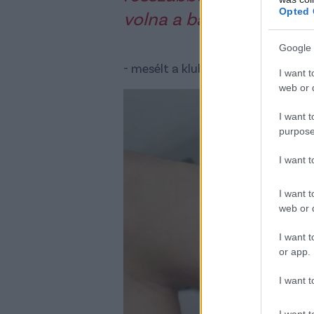
Opted 
volna a bal szememre
Google 
- mesélt a klubhonlapnak a fiatal 
I want t
web or d
I want t
purpose
I want 
I want t
web or d
I want t
or app.
I want t
I want t