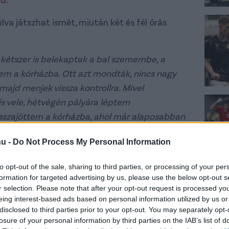
va játszhat ismét, miután két és fél órás
kétszer is belekaptak a bal szemembe, a
m a kórházba. Ott azt mondták, nincs nagy
majd menjek vissza kontrollra. Mivel
s vele, hétvégén pályára léptem
sszajöttem a kórházba, ahol már alaposabban
val régebbről - tehát nem a BVSC elleni
hu -
Do Not Process My Personal Information
dés van a bal pupillám környékén és ami
inám - úgyhogy a doktor úr azt mondta:
to opt-out of the sale, sharing to third parties, or processing of your per
lkodtam rajta, hogy majd csak a bajnokság
formation for targeted advertising by us, please use the below opt-out s
ndenki úgy látta jobbnak, ha nem húzom-
r selection. Please note that after your opt-out request is processed y
eing interest-based ads based on personal information utilized by us or
t két és fél órás, érzéstelenítéses műtéten
disclosed to third parties prior to your opt-out. You may separately opt-
supán annyi, hogy a műtét végére már kezdett
losure of your personal information by third parties on the IAB’s list of