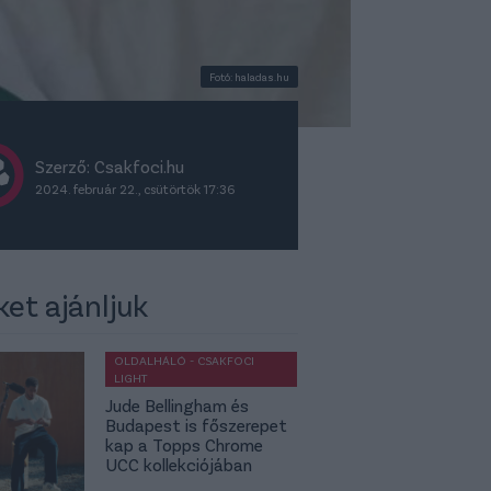
Fotó: haladas.hu
Szerző: Csakfoci.hu
2024. február 22., csütörtök 17:36
ket ajánljuk
OLDALHÁLÓ - CSAKFOCI
LIGHT
Jude Bellingham és
Budapest is főszerepet
kap a Topps Chrome
UCC kollekciójában