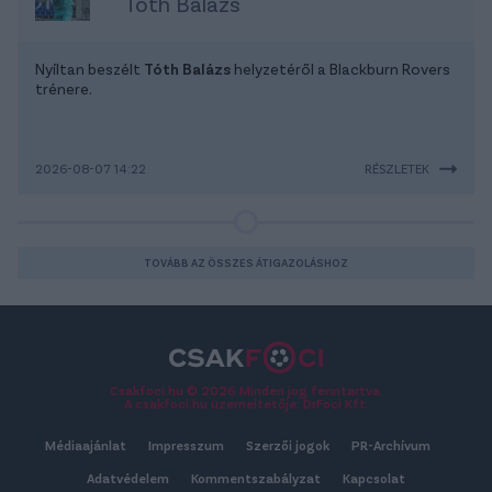
Tóth Balázs
Nyíltan beszélt
Tóth Balázs
helyzetéről a Blackburn Rovers
trénere.
2026-08-07 14:22
RÉSZLETEK
TOVÁBB AZ ÖSSZES ÁTIGAZOLÁSHOZ
Csakfoci.hu © 2026 Minden jog fenntartva.
A csakfoci.hu üzemeltetője: DrFoci Kft.
Médiaajánlat
Impresszum
Szerzői jogok
PR-Archívum
Adatvédelem
Kommentszabályzat
Kapcsolat