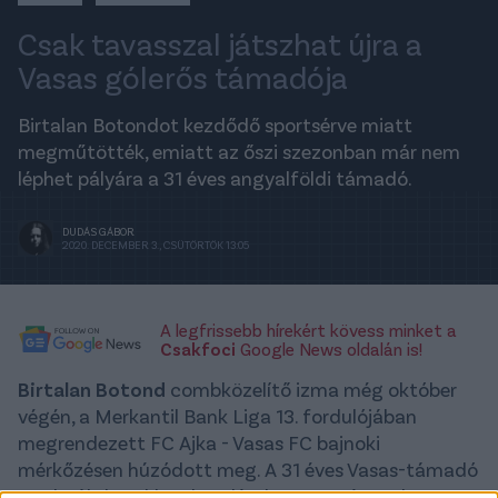
Csak tavasszal játszhat újra a
Vasas gólerős támadója
Birtalan Botondot kezdődő sportsérve miatt
megműtötték, emiatt az őszi szezonban már nem
léphet pályára a 31 éves angyalföldi támadó.
DUDÁS GÁBOR
2020. DECEMBER 3., CSÜTÖRTÖK 13:05
A legfrissebb hírekért kövess minket a
Csakfoci
Google News oldalán is!
Birtalan Botond
combközelítő izma még október
végén, a Merkantil Bank Liga 13. fordulójában
megrendezett FC Ajka - Vasas FC bajnoki
mérkőzésen húzódott meg. A 31 éves Vasas-támadó
az elmúlt hetekben kezeléseken vett részt, de