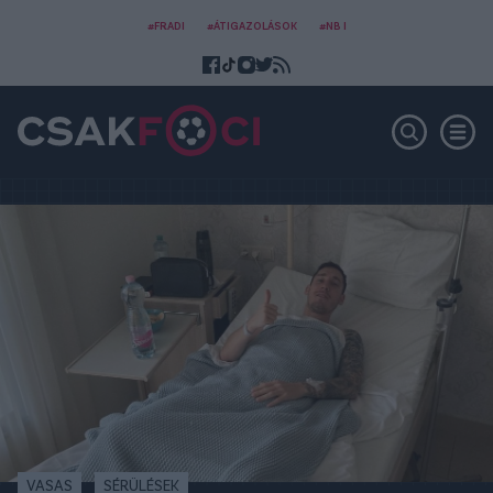
#FRADI
#ÁTIGAZOLÁSOK
#NB I
VASAS
SÉRÜLÉSEK