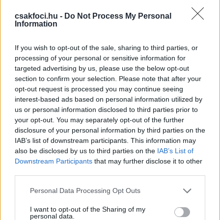
állapota ennek ellenére nem javult, a sorozatos
csakfoci.hu -
Do Not Process My Personal
vizsgálatok pedig kezdődő sportsérvet
Information
diagnosztizáltak nála.
If you wish to opt-out of the sale, sharing to third parties, or
A csatárt emiatt megműtötték, így pedig az őszi
processing of your personal or sensitive information for
szezonban már nem léphet pályára.
targeted advertising by us, please use the below opt-out
section to confirm your selection. Please note that after your
-
Folyamatosan lágyékproblémával küzdöttem,
opt-out request is processed you may continue seeing
sokat fájt a combom, de először egy egyszerű
interest-based ads based on personal information utilized by
húzódásnak tűnt, nem gondoltam komoly sérülésre.
us or personal information disclosed to third parties prior to
A sorozatos vizsgálatok alapján azonban kiderült,
your opt-out. You may separately opt-out of the further
disclosure of your personal information by third parties on the
hogy sportsérvem van, ez okozza a fájdalmakat.
IAB’s list of downstream participants. This information may
Tudtuk, hogy idővel műtétre lesz szükség, hiszen ez
also be disclosed by us to third parties on the
IAB’s List of
egy olyan probléma, ami magától nem múlik el, de
Downstream Participants
that may further disclose it to other
nem okozott olyan erős panaszokat, amivel ne
third parties.
tudtam volna játszani, segíteni a csapatot. A
Please note that this website/app uses one or more Google
beavatkozást az orvosi stáb télre időzítette, ám az
Personal Data Processing Opt Outs
services and may gather and store information including but
Ajka ellen olyan erősen ütköztem az ellenfél
not limited to your visit or usage behaviour. You may click to
I want to opt-out of the Sharing of my
kapusával, ami során éppen az érintett hasi és
personal data.
grant or deny consent to Google and its third-party tags to