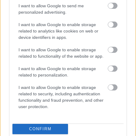
I want to allow Google to send me
personalized advertising.
Tetszett a cikk? Megosztanád?
I want to allow Google to enable storage
Link másolása
Email küldés
related to analytics like cookies on web or
device identifiers in apps.
CÍMKÉK:
#MAGYAR FOCI
#NB II
#VASAS
#SÉRÜLÉSEK
#SÉRÜLÉS
#BIRTALAN BOTOND
I want to allow Google to enable storage
related to functionality of the website or app.
I want to allow Google to enable storage
Autópiac
related to personalization.
I want to allow Google to enable storage
related to security, including authentication
Ford Mustang Mach-e
Volvo Xc90
functionality and fraud prevention, and other
user protection.
CONFIRM