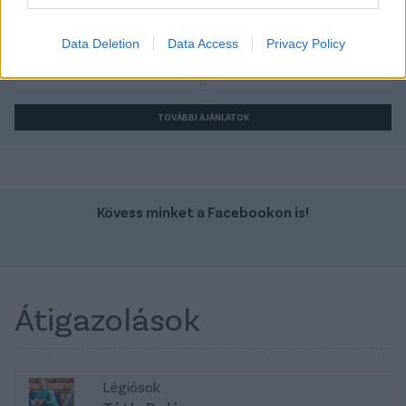
Szín:
Szín:
Üzemanyag: Elektromos
Üzemanyag: Benzin
Data Deletion
Data Access
Privacy Policy
16 549 000 Ft
26 934 750 Ft
TOVÁBBI AJÁNLATOK
Kövess minket a Facebookon is!
Átigazolások
Légiósok