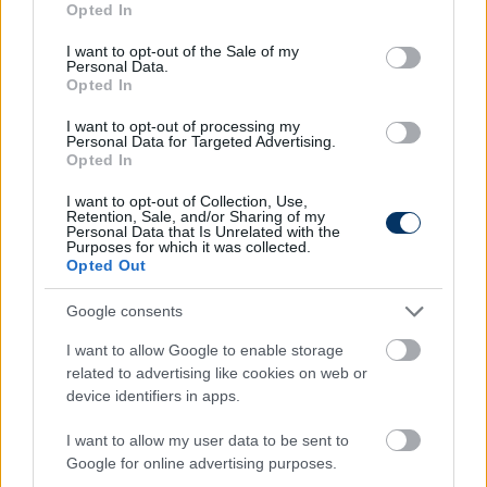
Opted In
lágyéki rész kapott egy nagyobb tramuát. Hiába
use your data for below specified purposes in below Google
hagytam ki két hetet, edzettem külön, vettem részt
consent section.
I want to opt-out of the Sale of my
kezeléseken, minden mozdulatnál erősen szúró
Personal Data.
Opted In
fájdalmat éreztem. Nyilvánvalóvá vált, hogy a
műtéttel nem lehet megvárni a téli pihenő
I want to opt-out of processing my
Personal Data for Targeted Advertising.
időszakot, ezen át kell esnem minél hamarabb.
Opted In
Tegnap megoperáltak, most 7-10 napot pihennem
kell, de a téli szünet egésze alatt gyógytornán és
I want to opt-out of Collection, Use,
Retention, Sale, and/or Sharing of my
rehabilitációs edzéseken fogok részt venni. Ez
Personal Data that Is Unrelated with the
Purposes for which it was collected.
megfelelő időszak lesz arra, hogy amikor januárban
Opted Out
elkezdődik a felkészülés, én is 100%-os állapotban
és végre fájdalmak nélkül, a csapattal együtt
Google consents
tudjam megkezdeni a közös munkát
- mondta
I want to allow Google to enable storage
Birtalan szerdán a vasasfc.hu-nak.
related to advertising like cookies on web or
device identifiers in apps.
Itt állíthatod be, hogy a Csakfoci az elsők
I want to allow my user data to be sent to
között legyen a Google-találatokban
Google for online advertising purposes.