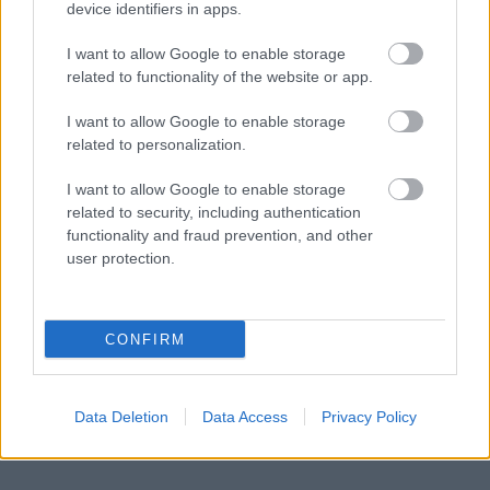
device identifiers in apps.
Hyundai Tucson
Ford Connect
I want to allow Google to enable storage
related to functionality of the website or app.
I want to allow Google to enable storage
related to personalization.
I want to allow Google to enable storage
Szín: Fehér (metál)
Szín: Sötétszürke
related to security, including authentication
Üzemanyag: Benzin
Üzemanyag: Dízel
functionality and fraud prevention, and other
9 999 000 Ft
15 490 000 Ft
user protection.
TOVÁBBI AJÁNLATOK
CONFIRM
Data Deletion
Data Access
Privacy Policy
Kövess minket a Facebookon is!