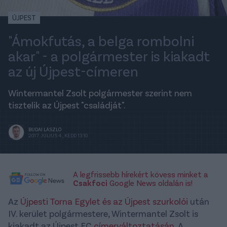
ÚJPEST
"Ámokfutás, a belga rombolni
akar" - a polgármester is kiakadt
az új Újpest-címeren
Wintermantel Zsolt polgármester szerint nem
tisztelik az Újpest "családját".
BUDAI LÁSZLÓ
2017. JÚLIUS 4., KEDD 13:10
A legfrissebb hírekért kövess minket a
Csakfoci
Google News oldalán is!
Az
Újpesti Torna Egylet és az Újpest szurkolói
után
IV. kerület polgármestere, Wintermantel Zsolt is
kiakadt az Újpest FC
címerváltoztatásán
. A