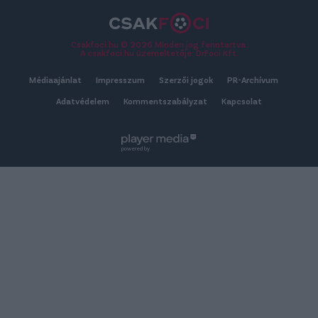
Csakfoci.hu © 2026 Minden jog fenntartva.
A csakfoci.hu üzemeltetője: DrFoci Kft.
Médiaajánlat
Impresszum
Szerzői jogok
PR-Archívum
Adatvédelem
Kommentszabályzat
Kapcsolat
powered by