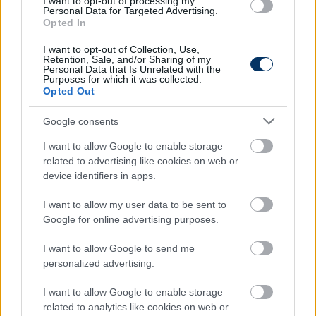
I want to opt-out of processing my
Personal Data for Targeted Advertising.
Opted In
I want to opt-out of Collection, Use,
Retention, Sale, and/or Sharing of my
Personal Data that Is Unrelated with the
Purposes for which it was collected.
Itt állíthatod be, hogy a Csakfoci az elsők
Opted Out
között legyen a Google-találatokban
Google consents
I want to allow Google to enable storage
Tetszett a cikk? Megosztanád?
related to advertising like cookies on web or
device identifiers in apps.
Link másolása
Email küldés
I want to allow my user data to be sent to
CÍMKÉK:
#NB I
#ÚJPEST
#ÚJPEST-CÍMER
Google for online advertising purposes.
I want to allow Google to send me
personalized advertising.
Autópiac
I want to allow Google to enable storage
related to analytics like cookies on web or