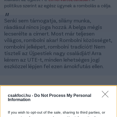
politikus szerint az egész ügynek a rombolás a célja.
Senki sem támogatja, silány munka,
ráadásul nincs joga hozzá. A belga mégis
lecserélte a címert. Most már teljesen
világos, rombolni akar! Rombolni közösséget,
rombolni jelképet, rombolni tradíciót! Nem
tiszteli az Újpestiek nagy családját! Arra
kérem az UTE-t, minden lehetséges jogi
eszközzel lépjen fel ezen ámokfutás ellen.
csakfoci.hu -
Do Not Process My Personal
Information
If you wish to opt-out of the sale, sharing to third parties, or