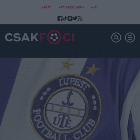
#FRADI
#ÁTIGAZOLÁSOK
#NB I