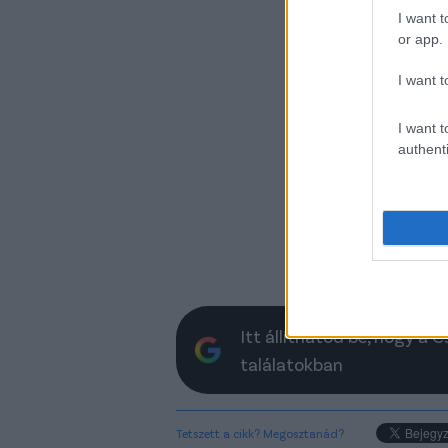
I want t
or app.
I want t
I want t
authenti
Itt állíthatod be, hogy a 
találatokban
Tetszett a cikk? Megosztanád?