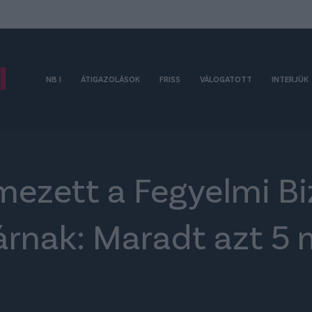
NB I
ÁTIGAZOLÁSOK
FRISS
VÁLOGATOTT
INTERJÚK
ezett a Fegyelmi Bi
tárnak: Maradt azt 5