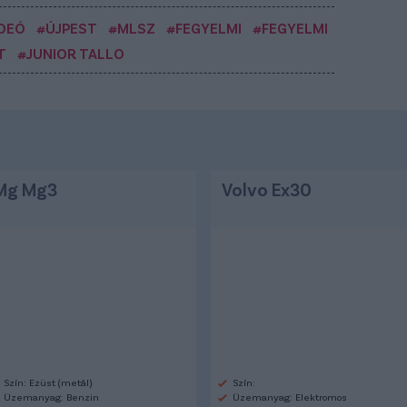
DEÓ
#ÚJPEST
#MLSZ
#FEGYELMI
#FEGYELMI
T
#JUNIOR TALLO
Mg Mg3
Volvo Ex30
Szín: Ezüst (metál)
Szín:
Üzemanyag: Benzin
Üzemanyag: Elektromos