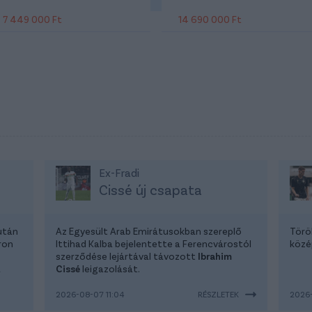
7 449 000 Ft
14 690 000 Ft
Ex-Fradi
Cissé új csapata
után
Az Egyesült Arab Emirátusokban szereplő
Törö
ron
Ittihad Kalba bejelentette a Ferencvárostól
közé
szerződése lejártával távozott
Ibrahim
a
Cissé
leigazolását.
2026-08-07 11:04
RÉSZLETEK
2026