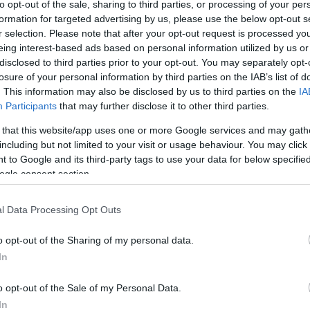
to opt-out of the sale, sharing to third parties, or processing of your per
tta el az Újpest - Diósgyőr elleni bajnokiján
formation for targeted advertising by us, please use the below opt-out s
r selection. Please note that after your opt-out request is processed y
t.
eing interest-based ads based on personal information utilized by us or
disclosed to third parties prior to your opt-out. You may separately opt-
 fellebbezett az ügyben, így a Fegyelmi
losure of your personal information by third parties on the IAB’s list of
jratárgyalja az elefántcsontparti csatár
. This information may also be disclosed by us to third parties on the
IA
Participants
that may further disclose it to other third parties.
 that this website/app uses one or more Google services and may gath
beszámolója
szerint felülvizsgálatot kértek a
including but not limited to your visit or usage behaviour. You may click 
ínen jelenlévő dolgozó videós vallomását is
 to Google and its third-party tags to use your data for below specifi
azottai tettek vallomást).
ogle consent section.
n a tagok 45 percnyi döntéshozatalra
l Data Processing Opt Outs
ói objektivitásra és a klub által csatolt
o opt-out of the Sharing of my personal data.
zva az ítéletet helybenhagyták"
In
o opt-out of the Sale of my Personal Data.
elleni bajnoki után a Paks, a Budafok, a Puskás
In