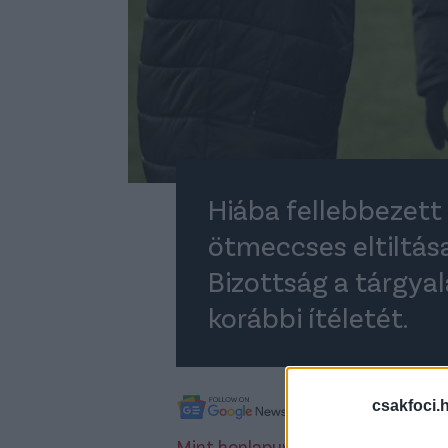
Hiába fellebbezett 
ötmeccses eltiltás
Bizottság a tárgya
korábbi ítéletét.
csakfoci.
A legfrissebb híreké
Mint honlapunkon is beszámoltunk