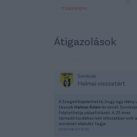
17 043 610 Ft
Átigazolások
Soroksár
Halmai visszatért
A Szeged bejelentette, hogy egy idény 
távozik
Halmai Ádám
és ismét Soroksá
folytathatja pályafutását. A 25 éves
támadó korábban két időszakban volt 
soroksári alakulat tagja.
2026-08-07 13:01