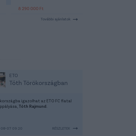
8 290 000 Ft
További ajánlatok
ETO
Tóth Törökországban
kországba igazolhat az ETO FC fiatal
ppályása,
Tóth Rajmund
.
-08-07 09:20
RÉSZLETEK