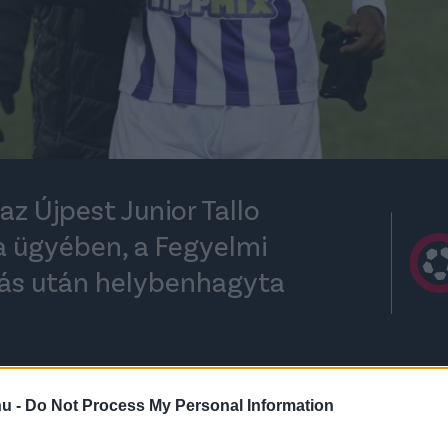
az Újpest Junior Tallo
a ügyében, a Fegyelmi
lás után helybenhagyta
hu -
Do Not Process My Personal Information
rt kövess minket a
Csakfoci
Google News oldalán is!
Eze
 róla
, az MLSZ Fegyelmi Bizottsága múlt heti