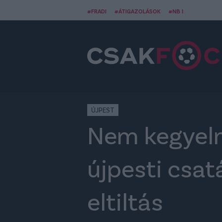
#FRADI
#ÁTIGAZOLÁSOK
#NB I
ÚJPEST
Nem kegyelm
újpesti csa
eltiltás