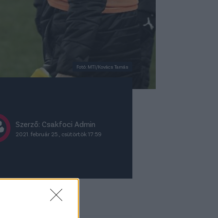
Fotó: MTI/Kovács Tamás
Szerző:
Csakfoci Admin
2021. február 25., csütörtök 17:59
ket ajánljuk