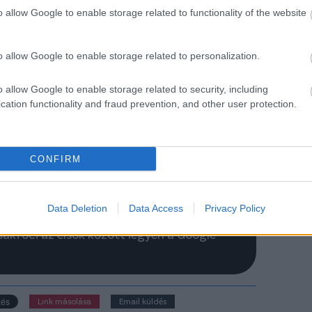
o allow Google to enable storage related to functionality of the website
o allow Google to enable storage related to personalization.
o allow Google to enable storage related to security, including
cation functionality and fraud prevention, and other user protection.
CONFIRM
Data Deletion
Data Access
Privacy Policy
Csakfoci az elsők között legyen a Google-
Link másolása
Email küldés