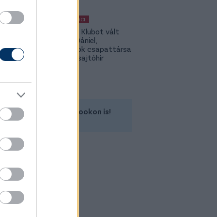
MAGYAR FOCI
Légiósok: Klubot vált
Gazdag Dániel,
világbajnok csapattársa
is lehet - sajtóhír
Kövess minket a Facebookon is!