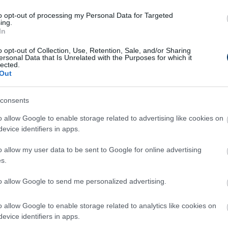
őzéseket is ki kell majd hagynia, így csak
to opt-out of processing my Personal Data for Targeted
ing.
z NB I-ben.
In
erces kiállítása videón:
o opt-out of Collection, Use, Retention, Sale, and/or Sharing
ersonal Data that Is Unrelated with the Purposes for which it
lected.
Out
consents
o allow Google to enable storage related to advertising like cookies on
evice identifiers in apps.
o allow my user data to be sent to Google for online advertising
s.
to allow Google to send me personalized advertising.
o allow Google to enable storage related to analytics like cookies on
evice identifiers in apps.