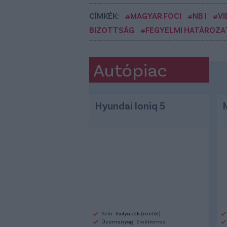
CÍMKÉK:
#MAGYAR FOCI
#NB I
#VI
BIZOTTSÁG
#FEGYELMI HATÁROZA
Autópiac
Hyundai Ioniq 5
Szín: Ibolyakék (metál)
Üzemanyag: Elektromos