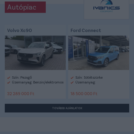
Autópiac
Volvo Xc90
Ford Connect
Szín: Pezsgő
Szín: Sötétszürke
Üzemanyag: Benzin/elektromos
Üzemanyag:
32 289 000 Ft
18 500 000 Ft
TOVÁBBI AJÁNLATOK