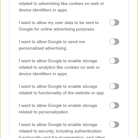
related to advertising like cookies on web or
device identifiers in apps.
I want to allow my user data to be sent to
Google for online advertising purposes.
I want to allow Google to send me
personalized advertising.
I want to allow Google to enable storage
related to analytics like cookies on web or
device identifiers in apps.
I want to allow Google to enable storage
NB I: Megvan az év edzője a
related to functionality of the website or app.
klubtulajdonosok és a vezetők
szavazatai alapján - exkluzív
I want to allow Google to enable storage
related to personalization.
Év vége közeledtével a csakfoci.hu immár hetedik
alkalommal jelentkezik rendhagyó, exkluzív
I want to allow Google to enable storage
szavazásával. Honlapunk a 12 NB I-es klubtulajdonos,
related to security, including authentication
illetve vezető szavazata alapján választotta meg
functionality and fraud prevention, and other