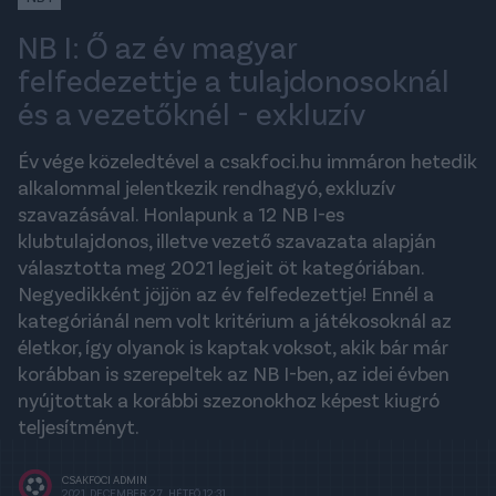
NB I: Ő az év magyar
felfedezettje a tulajdonosoknál
és a vezetőknél - exkluzív
Év vége közeledtével a csakfoci.hu immáron hetedik
alkalommal jelentkezik rendhagyó, exkluzív
szavazásával. Honlapunk a 12 NB I-es
klubtulajdonos, illetve vezető szavazata alapján
választotta meg 2021 legjeit öt kategóriában.
Negyedikként jöjjön az év felfedezettje! Ennél a
kategóriánál nem volt kritérium a játékosoknál az
életkor, így olyanok is kaptak voksot, akik bár már
korábban is szerepeltek az NB I-ben, az idei évben
nyújtottak a korábbi szezonokhoz képest kiugró
teljesítményt.
CSAKFOCI ADMIN
2021. DECEMBER 27., HÉTFŐ 12:31