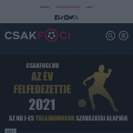
#FRADI
#ÁTIGAZOLÁSOK
#NB I
NB I