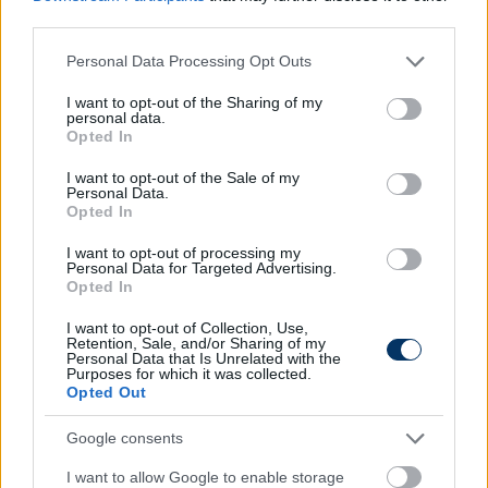
third parties.
Zakor Sándor (az MTK Budapest tulajdonosa)
Baráth Péter (DVSC)
Please note that this website/app uses one or more Google
Personal Data Processing Opt Outs
services and may gather and store information including but
Horváth Ernő (a Gyirmót FC Győr tulajdonos-
not limited to your visit or usage behaviour. You may click to
I want to opt-out of the Sharing of my
personal data.
ügyvezetője)
grant or deny consent to Google and its third-party tags to
Opted In
Vancsa Zalán (MTK Budapest)
use your data for below specified purposes in below Google
consent section.
I want to opt-out of the Sale of my
Íme, a végeredmény - Az Év felfedezettje:
Personal Data.
Opted In
1. Vancsa Zalán (MTK Budapest) - 3 szavazat
I want to opt-out of processing my
2.
Baráth Péter (DVSC), Corbu Marius (Puskás
Personal Data for Targeted Advertising.
Akadémia) 2-2
Opted In
3.
Csongvai Áron (Újpest), Kerezsi Zalán Márk
I want to opt-out of Collection, Use,
(Honvéd), Ádám Martin (Paks), Koszta Márk (ZTE),
Retention, Sale, and/or Sharing of my
Personal Data that Is Unrelated with the
Vécsei Bálint (Ferencváros) 1-1
Purposes for which it was collected.
Opted Out
Tavaly ez volt a sorrend a felfedezetteknél -
kattints!
Google consents
I want to allow Google to enable storage
Olvastad már?