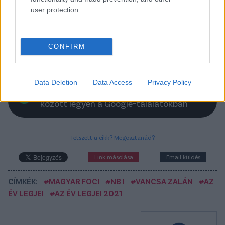
2021 legjeit öt kategóriában. Harmadikként jöjjön az
user protection.
év edzője!
Elolvasom
CONFIRM
Data Deletion
Data Access
Privacy Policy
Itt állíthatod be, hogy a Csakfoci az elsők
között legyen a Google-találatokban
Tetszett a cikk? Megosztanád?
Link másolása
Email küldés
CÍMKÉK:
#MAGYAR FOCI
#NB I
#VANCSA ZALÁN
#AZ
ÉV LEGJEI
#AZ ÉV LEGJEI 2021