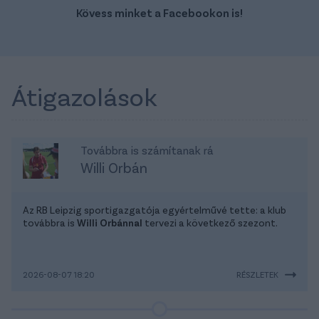
Kövess minket a Facebookon is!
Átigazolások
Továbbra is számítanak rá
Willi Orbán
Az RB Leipzig sportigazgatója egyértelművé tette: a klub
továbbra is
Willi Orbánnal
tervezi a következő szezont.
2026-08-07 18:20
RÉSZLETEK