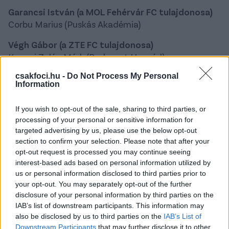
Garancsi István (a MOL Fehérvár FC tulajdonosa)
Corbu Marius (Puskás Akadémia)
Végh Gábor (a ZTE FC tulajdonosa)
Kerezsi Zalán Márk (Budapest Honvéd)
csakfoci.hu -
Do Not Process My Personal
Tállai András (a Mezőkövesd Zsóry FC elnöke)
Information
Koszta Márk (ZTE)
Haraszti Zsolt (a Paksi FC ügyvezetője)
If you wish to opt-out of the sale, sharing to third parties, or
processing of your personal or sensitive information for
Vancsa Zalán (MTK Budapest)
targeted advertising by us, please use the below opt-out
section to confirm your selection. Please note that after your
Kun Gábor (a Budapest Honvéd FC ügyvezetője)
opt-out request is processed you may continue seeing
Vancsa Zalán (MTK Budapest)
interest-based ads based on personal information utilized by
us or personal information disclosed to third parties prior to
Tőzsér Dániel (a DVSC sportigazgatója)
your opt-out. You may separately opt-out of the further
Csongvai Áron (Újpest)
disclosure of your personal information by third parties on the
IAB’s list of downstream participants. This information may
Berta Csaba (az Újpest FC ügyvezetője)
also be disclosed by us to third parties on the
IAB’s List of
Baráth Péter (DVSC)
Downstream Participants
that may further disclose it to other