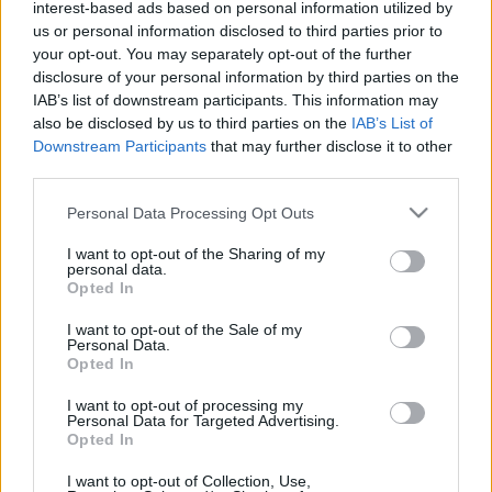
interest-based ads based on personal information utilized by
1
0
us or personal information disclosed to third parties prior to
your opt-out. You may separately opt-out of the further
disclosure of your personal information by third parties on the
IAB’s list of downstream participants. This information may
0
5
10
15
20
25
30
35
40
45
0
5
10
15
20
25
30
3
also be disclosed by us to third parties on the
IAB’s List of
Downstream Participants
that may further disclose it to other
third parties.
Advertisement
Please note that this website/app uses one or more Google
Personal Data Processing Opt Outs
services and may gather and store information including but
not limited to your visit or usage behaviour. You may click to
I want to opt-out of the Sharing of my
personal data.
grant or deny consent to Google and its third-party tags to
Opted In
use your data for below specified purposes in below Google
consent section.
I want to opt-out of the Sale of my
Personal Data.
Opted In
I want to opt-out of processing my
Personal Data for Targeted Advertising.
Opted In
I want to opt-out of Collection, Use,