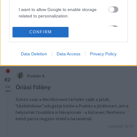
I want to allow Google to enable storage
related to personalization.
Mezőkövesd
I want to allow Google to enable storage
86′
CONFIRM
related to security, including authentication
Sárga lap
2nd
Half
functionality and fraud prevention, and other
user protection.
Berecz
kapott sárga lapot kezezésért.
Data Deletion
Data Access
Privacy Policy
Puskás A.
82′
Óriási fölény
2nd
Half
Szinte csak a Mezőkövesd térfelén zajlik a játék,
"kézilabdásan" adogatja körbe a Puskás a játékszert, ám a
helyzetek továbbra is hiányoznak - a Katanec, Nesterov
belső páros nagyon stabil a hazaiaknál.
Updated: 19:07