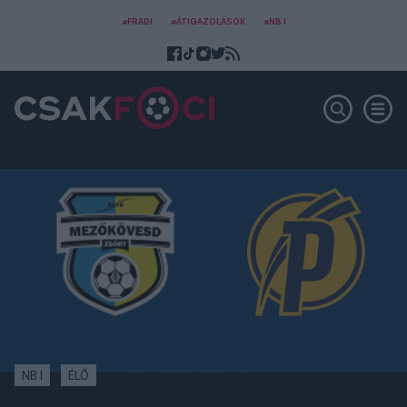
#FRADI
#ÁTIGAZOLÁSOK
#NB I
NB I
ÉLŐ