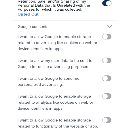
Retention, Sale, and/or Sharing of my
Personal Data that Is Unrelated with the
Purposes for which it was collected.
Opted Out
Mezőkövesd
93′
Google consents
Vége
2nd
Half
I want to allow Google to enable storage
1-0-ra nyert a Mezőkövesd Cseri bombagóljával.
related to advertising like cookies on web or
device identifiers in apps.
I want to allow my user data to be sent to
Google for online advertising purposes.
Hosszabbítás
90′
2nd
I want to allow Google to send me
Három perc a ráadás.
Half
personalized advertising.
I want to allow Google to enable storage
related to analytics like cookies on web or
Mezőkövesd
device identifiers in apps.
87′
Csere
2nd
I want to allow Google to enable storage
Half
related to functionality of the website or app.
Molnár Gábor le,
Silye
Erik be a hazaiaknál.