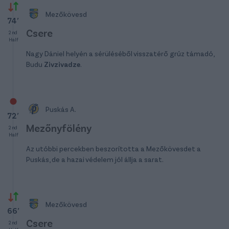
Mezőkövesd
74′
Csere
2nd
Half
Nagy Dániel helyén a sérüléséből visszatérő grúz támadó,
Budu
Zivzivadze
.
Puskás A.
72′
Mezőnyfölény
2nd
Half
Az utóbbi percekben beszorította a Mezőkövesdet a
Puskás, de a hazai védelem jól állja a sarat.
Mezőkövesd
66′
Csere
2nd