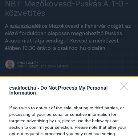
NB I: Mezőkövesd-Puskás A. 1-0 -
közvetítés
A százszázalékos Mezőkövesd a Fehérvár dolgát az
előző fordulóban alaposan megnehezítő Puskás
Akadémiát látja vendégül. Kövesd a mérkőzést
élőben 19.30 órától a csakfoci.hu oldalán!
NYIKES ZOLTÁN
2019. AUGUSZTUS 17., SZOMBAT 18:55
csakfoci.hu -
Do Not Process My Personal
A legfrissebb hírekért kövess minket a
Information
Csakfoci
Google News oldalán is!
A közvetítés betöltése néhány másodpercet
If you wish to opt-out of the sale, sharing to third parties, or
igénybe vehet!
processing of your personal or sensitive information for
targeted advertising by us, please use the below opt-out
section to confirm your selection. Please note that after your
Last Updated: 19:18
↓
opt-out request is processed you may continue seeing