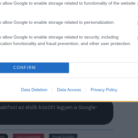
o allow Google to enable storage related to functionality of the website
donosa)
o allow Google to enable storage related to personalization.
o allow Google to enable storage related to security, including
cation functionality and fraud prevention, and other user protection.
 3-3 szavazat
CONFIRM
1-1 szavazat
end a játékvezetőknél – kattints!
Data Deletion
Data Access
Privacy Policy
Csakfoci az elsők között legyen a Google-
Link másolása
Email küldés