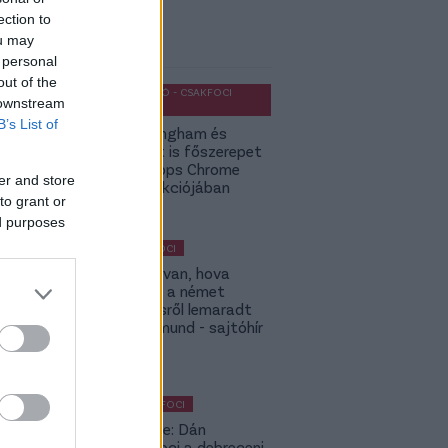
ection to
ket ajánljuk
ou may
 personal
out of the
OLDALHÁLÓ - CSAKFOCI
 downstream
LIGHT
B’s List of
Jude Bellingham és
Budapest is főszerepet
kap a Topps Chrome
er and store
UCC kollekciójában
to grant or
ed purposes
MAGYAR FOCI
ETO: Megvan, hova
igazolhat a német
szerződésről lemaradt
Tóth Rajmund - sajtóhír
KÜLFÖLDI FOCI
Lapszemle: Dán
szambafoci a debreceni