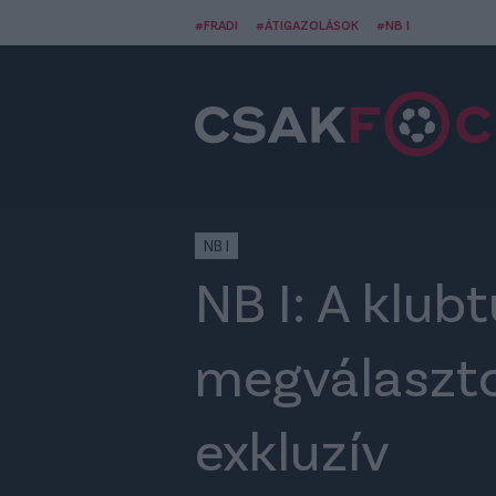
#FRADI
#ÁTIGAZOLÁSOK
#NB I
NB I
NB I: A klub
megválasztot
exkluzív