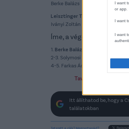
Berke Balázs
I want t
or app.
Leisztinger Tamás (a DVTK tulaj
I want t
Iványi Zoltán
I want t
Íme, a végeredmény:
authenti
1.
Berke Balázs
4 szavazat
2-3. Solymosi Péter, Iványi Zoltán
4-5. Farkas Ádám, Káprály Mihály 
Tavaly ez volt a sorr
Itt állíthatod be, hogy a 
találatokban
Tetszett a cikk? Megosztanád?