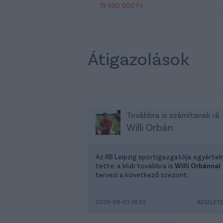
19 990 000 Ft
Átigazolások
Továbbra is számítanak rá
Willi Orbán
Az RB Leipzig sportigazgatója egyérte
tette: a klub továbbra is
Willi Orbánnal
tervezi a következő szezont.
2026-08-07 18:20
RÉSZLET