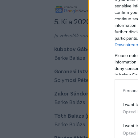
sensitive in
A legfrissebb híreké
confirm you
continue se
5. Ki a 2020-as év legjobb
information 
further disc
(a voksolók sorrendjét az NB I-es tabe
participants
Downstream 
Kubatov Gábor (a Ferencvárosi T
Please note
Berke Balázs
information 
deny consent
Garancsi István (a MOL Fehérvár
in below Go
Solymosi Péter
Persona
Zakor Sándor (az MTK Budapest 
Berke Balázs
I want t
Opted 
Tóth Balázs (a Puskás Akadémia 
Berke Balázs
I want t
Opted 
Révész Attila (a Kisvárda Maste