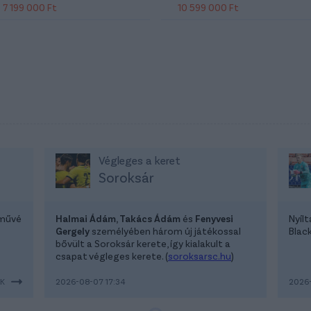
7 199 000 Ft
10 599 000 Ft
Végleges a keret
Soroksár
lművé
Halmai Ádám, Takács Ádám
és
Fenyvesi
Nyíl
Gergely
személyében három új játékossal
Blac
bővült a Soroksár kerete, így kialakult a
csapat végleges kerete. (
soroksarsc.hu
)
EK
2026-08-07 17:34
2026-