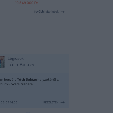
10 549 000 Ft
További ajánlatok
Légiósok
Tóth Balázs
tan beszélt
Tóth Balázs
helyzetéről a
kburn Rovers trénere.
08-07 14:22
RÉSZLETEK