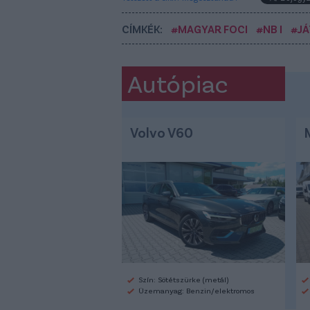
CÍMKÉK:
#MAGYAR FOCI
#NB I
#J
Autópiac
Volvo V60
Szín: Sötétszürke (metál)
Üzemanyag: Benzin/elektromos