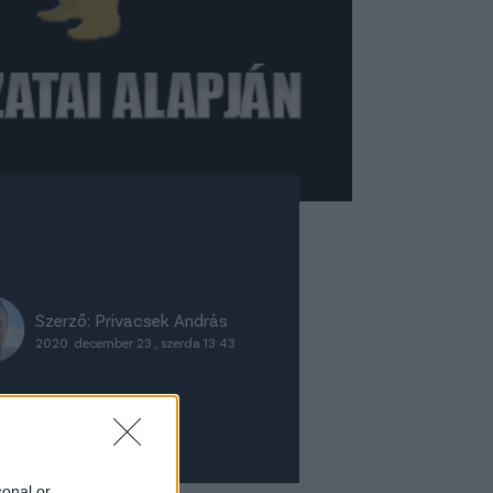
Szerző:
Privacsek András
2020. december 23., szerda 13:43
sonal or