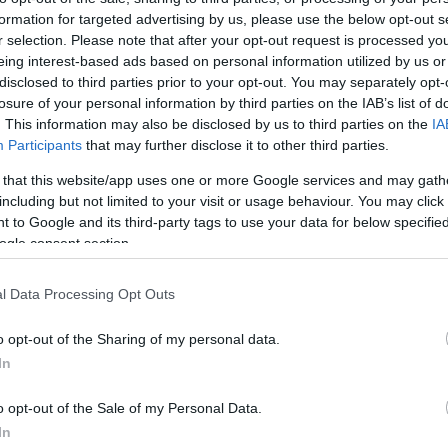
formation for targeted advertising by us, please use the below opt-out s
rt kövess minket a
Csakfoci
Google News oldalán is!
Eze
r selection. Please note that after your opt-out request is processed y
eing interest-based ads based on personal information utilized by us or
 hazai játékvezetője?
disclosed to third parties prior to your opt-out. You may separately opt-
losure of your personal information by third parties on the IAB’s list of
lla alapján határoztuk meg)
. This information may also be disclosed by us to third parties on the
IA
Participants
that may further disclose it to other third parties.
C elnöke)
 that this website/app uses one or more Google services and may gath
including but not limited to your visit or usage behaviour. You may click 
 to Google and its third-party tags to use your data for below specifi
 FC tulajdonosa)
ogle consent section.
l Data Processing Opt Outs
tulajdonosa)
o opt-out of the Sharing of my personal data.
In
klubigazgatója)
o opt-out of the Sale of my Personal Data.
In
r Good sportigazgatója)