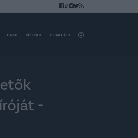
HAZAI
KÜLFÖLD
OLDALHÁLÓ
zetők
róját -