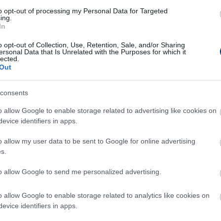
to opt-out of processing my Personal Data for Targeted
ing.
In
zetője)
o opt-out of Collection, Use, Retention, Sale, and/or Sharing
ersonal Data that Is Unrelated with the Purposes for which it
lected.
Out
a)
consents
y FC elnöke)
o allow Google to enable storage related to advertising like cookies on
evice identifiers in apps.
zetője)
o allow my user data to be sent to Google for online advertising
s.
to allow Google to send me personalized advertising.
tigazgatója)
o allow Google to enable storage related to analytics like cookies on
evice identifiers in apps.
gyvezetője)