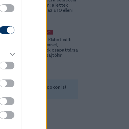
szaunában; a lettek
kevesellik az ETO elleni
előnyt
MAGYAR FOCI
Légiósok: Klubot vált
Gazdag Dániel,
világbajnok csapattársa
is lehet - sajtóhír
Kövess minket a Facebookon is!