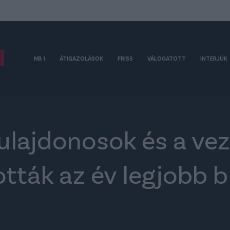
NB I
ÁTIGAZOLÁSOK
FRISS
VÁLOGATOTT
INTERJÚK
tulajdonosok és a ve
ták az év legjobb bí