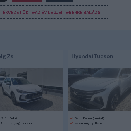
ÁTÉKVEZETŐK
#AZ ÉV LEGJEI
#BERKE BALÁZS
Mg Zs
Hyundai Tucson
Szín: Fehér
Szín: Fehér (metál)
Üzemanyag: Benzin
Üzemanyag: Benzin