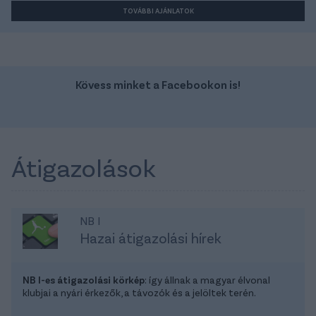
TOVÁBBI AJÁNLATOK
Kövess minket a Facebookon is!
Átigazolások
NB I
Hazai átigazolási hírek
NB I-es átigazolási körkép
: így állnak a magyar élvonal
klubjai a nyári érkezők, a távozók és a jelöltek terén.