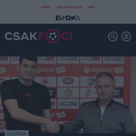
#FRADI
#ÁTIGAZOLÁSOK
#NB I
KISVÁRDA