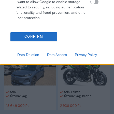
I want to allow Google to enable storage
CÍMKÉK:
#MAGYAR FOCI
#NB I
#KISVÁRDA
#RÉVÉSZ
related to security, including authentication
ATTILA
#ÖTVÖS BENCE
functionality and fraud prevention, and other
user protection.
Autópiac
CONFIRM
Geely Starray Em-i
Kawasaki Z 650 S
Data Deletion
Data Access
Privacy Policy
Szín:
Szín: Fekete
Üzemanyag:
Üzemanyag: Benzin
13 649 000 Ft
2 938 000 Ft