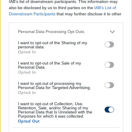
Ötvös Bence korábbi csapatában, a Nyíregyháza
IAB’s list of downstream participants. This information may
Spartacusban 2017 tavaszán mutatkozott be az
also be disclosed by us to third parties on the
IAB’s List of
Downstream Participants
that may further disclose it to other
NB II-ben, azóta 77 bajnoki mérkőzésen lépett
third parties.
pályára és hat gólt szerzett. Az őszi szezonban 17
meccsen ötször volt eredményes.
Please note that this website/app uses one or more Google
Personal Data Processing Opt Outs
services and may gather and store information including but
Újra pörög az átigazolási rovatunk, ahol minden
not limited to your visit or usage behaviour. You may click to
I want to opt-out of the Sharing of my
personal data.
tény, hír, pletyka megtalálható a hazai piacról:
grant or deny consent to Google and its third-party tags to
Opted In
use your data for below specified purposes in below Google
Olvastad már?
consent section.
I want to opt-out of the Sale of my
Personal Data.
Opted In
I want to opt-out of processing my
Personal Data for Targeted Advertising.
Opted In
I want to opt-out of Collection, Use,
Retention, Sale, and/or Sharing of my
Personal Data that Is Unrelated with the
Purposes for which it was collected.
Opted Out