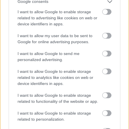
Google consents
A Loki Kazahsztánból igazolhat jól
ismert támadót - hazai átigazolási
I want to allow Google to enable storage
related to advertising like cookies on web or
hírek
device identifiers in apps.
A csakfoci.hu legkedveltebb rovatában ismét az NB I,
I want to allow my user data to be sent to
az NB II és légiósainkat érintő piaci híreket gyűjtjük
egy csokorba Nektek. Cikkünk folyamatosan frissül.
Google for online advertising purposes.
Nézz vissza naponta többször is!
I want to allow Google to send me
Elolvasom
personalized advertising.
I want to allow Google to enable storage
related to analytics like cookies on web or
Itt állíthatod be, hogy a Csakfoci az elsők
device identifiers in apps.
között legyen a Google-találatokban
I want to allow Google to enable storage
related to functionality of the website or app.
Tetszett a cikk? Megosztanád?
I want to allow Google to enable storage
related to personalization.
Link másolása
Email küldés