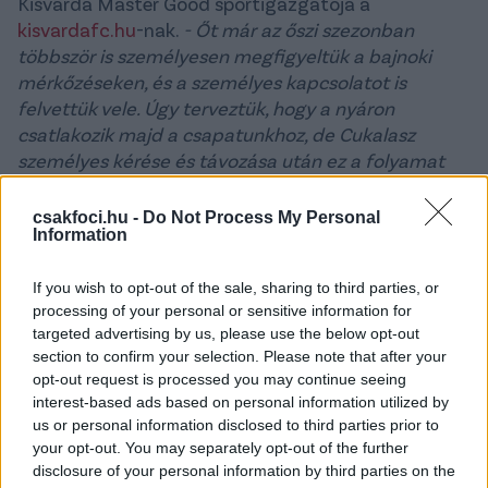
Kisvárda Master Good sportigazgatója a
kisvardafc.hu
-nak.
- Őt már az őszi szezonban
többször is személyesen megfigyeltük a bajnoki
mérkőzéseken, és a személyes kapcsolatot is
felvettük vele. Úgy terveztük, hogy a nyáron
csatlakozik majd a csapatunkhoz, de Cukalasz
személyes kérése és távozása után ez a folyamat
felgyorsult, szem előtt tartva, hogy egy fiatalabb,
magyar játékost tudunk ugyanarra a posztra
csakfoci.hu -
Do Not Process My Personal
Information
megszerezni. A másodosztályból érkezik ugyan, de
Ötvös Bence képességei feljogosítják őt arra, hogy
If you wish to opt-out of the sale, sharing to third parties, or
az élvonalban is jó teljesítményt nyújtson, és a
processing of your personal or sensitive information for
csapatunk segítségére legyen. Bízom benne, hogy a
targeted advertising by us, please use the below opt-out
féléves kölcsönadás ideje alatt megmutatja, hogy
section to confirm your selection. Please note that after your
az élvonalban hosszabb távon lehet rá számítani, és
opt-out request is processed you may continue seeing
a nyáron a lehetőségünk meglesz arra, hogy végleg
interest-based ads based on personal information utilized by
megszerezzük, és olyan teljesítményt nyújt majd,
us or personal information disclosed to third parties prior to
ami ezt indokolttá is teszi.
your opt-out. You may separately opt-out of the further
disclosure of your personal information by third parties on the