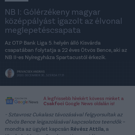
NB I: Gólérzékeny magyar
középpályást igazolt az élvonal
meglepetéscsapata
Az OTP Bank Liga 5. helyén álló Kisvárda
csapatában folytatja a 22 éves Ötvös Bence, aki az
NB II-es Nyíregyháza Spartacustól érkezik.
PRIVACSEK ANDRÁS
2020. DECEMBER 30., SZERDA 17:31
A legfrissebb hírekért kövess minket a
Csakfoci
Google News oldalán is!
- Sztavrosz Cukalasz távozásával felgyorsultak az
Ötvös Bence leigazolásával kapcsolatos teendők
–
mondta az ügylet kapcsán
Révész Attila
, a