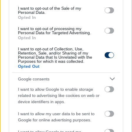
A Kövesd a Fradi után az Újpestet is legyőzte, míg a
use your data for below specified purposes in below Google
consent section.
lila-fehérek Debrecen után Mezőkövesden is
I want to opt-out of the Sale of my
Personal Data.
kikaptak. Kuttorék így elkerültek a kiesőhelyről,
Opted In
éppen Kruscicék kárára, az Újpest ugyanis
vereségével már a tizenegyedik.
I want to opt-out of processing my
Personal Data for Targeted Advertising.
Opted In
NB I, 12. forduló
I want to opt-out of Collection, Use,
Mezőkövesd-Újpest 1-0 (Drazic 46.)
Retention, Sale, and/or Sharing of my
Personal Data that Is Unrelated with the
Purposes for which it was collected.
Mezőkövesd
: Piscitelli - Vajda, Pillár, Lukic, Kállai K. -
Opted Out
Karnitski (Schmiedl, 83.), Babunski, Cseri (Vadnai, 77.)
- Molnár (Brtan, 77.), Drazic, Besirovic.
Google consents
I want to allow Google to enable storage
Újpest:
Nikolic - Szabó B. (Pauljevic, 61.), Diaby,
related to advertising like cookies on web or
Csongvai, Antonov - Simon (Bjelos, 83.), Mack,
device identifiers in apps.
Boumal (Jakobi, 77.), Katona (Borello, 84.) - Csoboth,
Gouré
I want to allow my user data to be sent to
Google for online advertising purposes.
Így áll a tabella