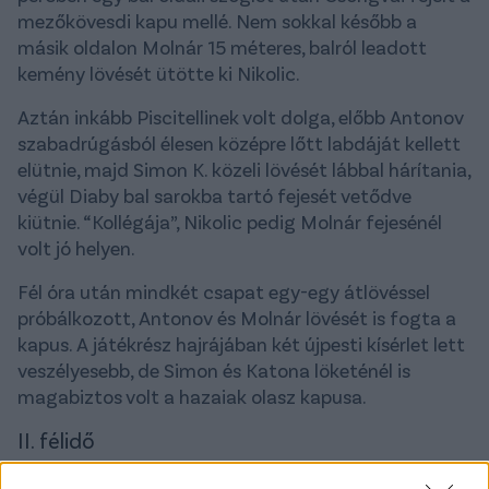
mezőkövesdi kapu mellé. Nem sokkal később a
másik oldalon Molnár 15 méteres, balról leadott
kemény lövését ütötte ki Nikolic.
Aztán inkább Piscitellinek volt dolga, előbb Antonov
szabadrúgásból élesen középre lőtt labdáját kellett
elütnie, majd Simon K. közeli lövését lábbal hárítania,
végül Diaby bal sarokba tartó fejesét vetődve
kiütnie. “Kollégája”, Nikolic pedig Molnár fejesénél
volt jó helyen.
Fél óra után mindkét csapat egy-egy átlövéssel
próbálkozott, Antonov és Molnár lövését is fogta a
kapus. A játékrész hajrájában két újpesti kísérlet lett
veszélyesebb, de Simon és Katona löketénél is
magabiztos volt a hazaiak olasz kapusa.
II. félidő
Villámgyors góllal indult a második félidő. Kállai