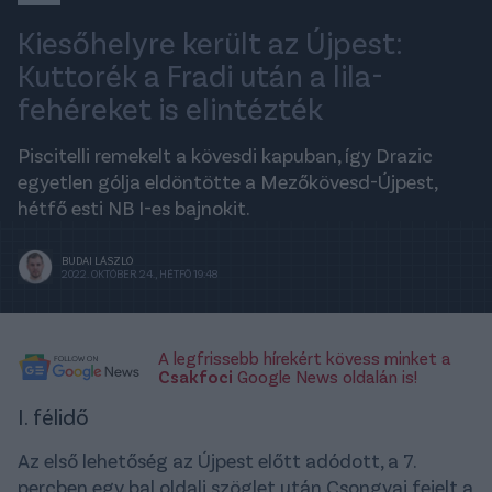
Kiesőhelyre került az Újpest:
Kuttorék a Fradi után a lila-
fehéreket is elintézték
Piscitelli remekelt a kövesdi kapuban, így Drazic
egyetlen gólja eldöntötte a Mezőkövesd-Újpest,
hétfő esti NB I-es bajnokit.
BUDAI LÁSZLÓ
2022. OKTÓBER 24., HÉTFŐ 19:48
A legfrissebb hírekért kövess minket a
Csakfoci
Google News oldalán is!
I. félidő
Az első lehetőség az Újpest előtt adódott, a 7.
percben egy bal oldali szöglet után Csongvai fejelt a