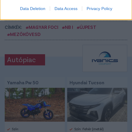
Tetszett a cikk? Megosztanád?
Data Deletion
Data Access
Privacy Policy
Link másolása
Email küldés
CÍMKÉK:
#MAGYAR FOCI
#NB I
#ÚJPEST
#MEZŐKÖVESD
Autópiac
Yamaha Pw 50
Hyundai Tucson
Szín:
Szín: Fehér (metál)