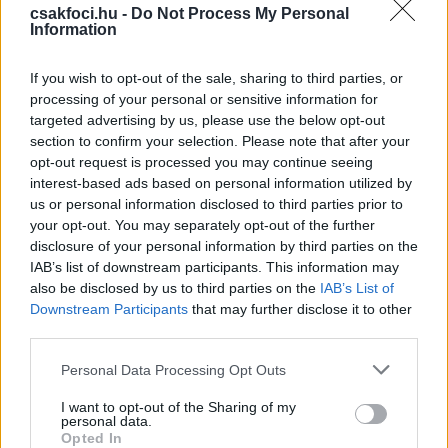
csakfoci.hu -
Do Not Process My Personal
passzolt jobbról befelé Molnárhoz, aki középre
Information
továbbított
Drazicnak
, ő nagyon furcsán találta el
a labdát, de talán éppen ez volt a szerencséje, lövése
If you wish to opt-out of the sale, sharing to third parties, or
után ugyanis az a bal kapufát is érintve a kapuba
processing of your personal or sensitive information for
pattogott (1-0).
targeted advertising by us, please use the below opt-out
section to confirm your selection. Please note that after your
Piscitelli feladatai is folytatódtak, Katona 17
opt-out request is processed you may continue seeing
méterről próbálta bevenni a kapuját, de a labda
interest-based ads based on personal information utilized by
ezúttal sem jött ki róla. A 65. percben ismét nagyot
us or personal information disclosed to third parties prior to
fogott a kövesdi kapus: Katona adott olyan jó
your opt-out. You may separately opt-out of the further
disclosure of your personal information by third parties on the
kiugratást, hogy az Simonnak és Gourénak is jó lett,
IAB’s list of downstream participants. This information may
a két játékos kicsit egymást is zavarta, végül utóbbi
also be disclosed by us to third parties on the
IAB’s List of
lőtt, a kapujából jól kijövő
Piscitelli
azonban ezúttal
Downstream Participants
that may further disclose it to other
is megmentette csapatát a kapott góltól.
third parties.
A félidő második fele igen eseménytelenül telt,
Please note that this website/app uses one or more Google
Personal Data Processing Opt Outs
aminek az így rendkívül fontos három pontot szerző
services and may gather and store information including but
not limited to your visit or usage behaviour. You may click to
I want to opt-out of the Sharing of my
hazaiak örülhettek.
personal data.
grant or deny consent to Google and its third-party tags to
Opted In