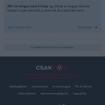
NB I-es átigazolási körkép
: így állnak a magyar élvonal
klubjai a nyári érkezők, a távozók és a jelöltek terén.
2026-08-06 16:20
RÉSZLETEK
TOVÁBB AZ ÖSSZES ÁTIGAZOLÁSHOZ
Csakfoci.hu © 2026 Minden jog fenntartva.
A csakfoci.hu üzemeltetője: DrFoci Kft.
Médiaajánlat
Impresszum
Szerzői jogok
PR-Archívum
Adatvédelem
Kommentszabályzat
Kapcsolat