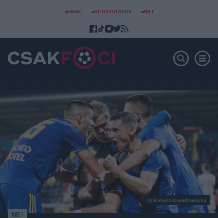
#FRADI
#ÁTIGAZOLÁSOK
#NB I
Fotó: mezokovesdzsory.hu
NB I