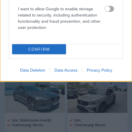
Link másolása
Email küldés
I want to allow Google to enable storage
related to security, including authentication
CÍMKÉK:
#MAGYAR FOCI
#NB I
#HONVÉD
functionality and fraud prevention, and other
#BUDAPEST HONVÉD
#KECSKEMÉT
#KTE
user protection.
Autópiac
CONFIRM
Data Deletion
Data Access
Privacy Policy
Volvo V60
Volvo Xc40
Szín: Sötétszürke (metál)
Szín:
Üzemanyag: Benzin
Üzemanyag: Benzin