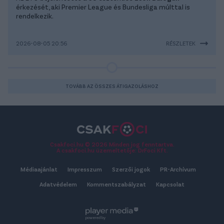
érkezését, aki Premier League és Bundesliga múlttal is
rendelkezik.
2026-08-05 20:56
RÉSZLETEK
TOVÁBB AZ ÖSSZES ÁTIGAZOLÁSHOZ
Csakfoci.hu © 2026 Minden jog fenntartva.
A csakfoci.hu üzemeltetője: DrFoci Kft.
Médiaajánlat
Impresszum
Szerzői jogok
PR-Archívum
Adatvédelem
Kommentszabályzat
Kapcsolat
powered by