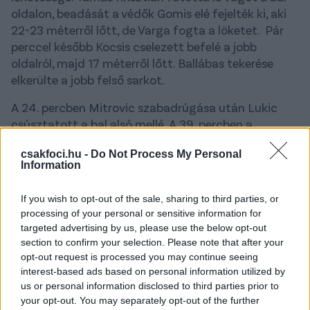
oldalon, beadását a védők Gomis elé fejelték ki, aki
22-23 méterről lőtt, de Varga fogta a löketet. Pár
perccel később Kocsis cselezett befelé a jobb
oldalról, majd 17 méterről lőtt. Ballábas tekerése
elkerülte a jobb felső sarkot.
A 24. percben Mitrovic szabadrúgása után Lukic
csúsztatott a bal alsó mellé. A 39. percben a
mérkőzés legnagyobb lehetősége a Honvéd előtt
csakfoci.hu -
Do Not Process My Personal
adódott. Mitrovic jobbról adott be, a 11-es ponton
Information
Tamás érkezett nagy lendülettel, majd épphogy a
jobb kapufa mellé fejelt.
If you wish to opt-out of the sale, sharing to third parties, or
processing of your personal or sensitive information for
II. félidő
targeted advertising by us, please use the below opt-out
section to confirm your selection. Please note that after your
A fordulást követően a Kecskemét is helyzettel
opt-out request is processed you may continue seeing
jelentkezett. Banó-Szabó vezette át a félpályán a
interest-based ads based on personal information utilized by
labdát, nem támadták meg, majd ballal, távolról
us or personal information disclosed to third parties prior to
lőtt, bivalyerős lövése a keresztlécen csattant.
your opt-out. You may separately opt-out of the further