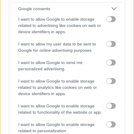
Google consents
(cserék: Tujvel, Dúzs, Plakuschenko, Zsótér, Traoré,
Ennin, Lovric, Jónsson, Luka, Kerezsi, Domingués)
I want to allow Google to enable storage
related to advertising like cookies on web or
Kecskemét
: Varga B. - Szalai, Belényesi, Szabó A.,
device identifiers in apps.
Zeke - Vágó, Szuhodovszki (Ryashko 93.), Banó-
Szabó (Gréczi 88.) - Katona (Szabó L., 59.) Tóth B.,
I want to allow my user data to be sent to
Google for online advertising purposes.
Nagy K.
(cserék: Varga Á., Kersák, Sági, Grünvald, Pejovic,
I want to allow Google to send me
personalized advertising.
Duranovic, Szabó L., Bodor, Buna, Ryashko, Meskhi,
Gréczi)
I want to allow Google to enable storage
related to analytics like cookies on web or
device identifiers in apps.
Itt állíthatod be, hogy a Csakfoci az elsők
között legyen a Google-találatokban
I want to allow Google to enable storage
related to functionality of the website or app.
I want to allow Google to enable storage
Tetszett a cikk? Megosztanád?
related to personalization.