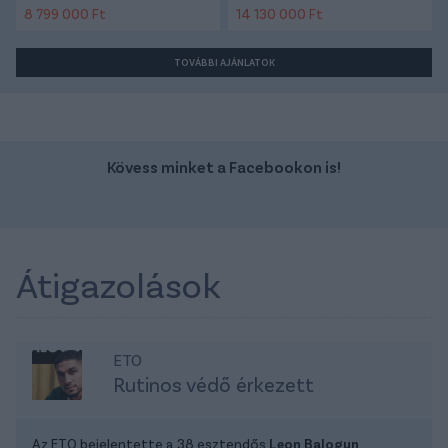
8 799 000 Ft
14 130 000 Ft
TOVÁBBI AJÁNLATOK
Kövess minket a Facebookon is!
Átigazolások
ETO
Rutinos védő érkezett
Az ETO bejelentette a 38 esztendős
Leon Balogun