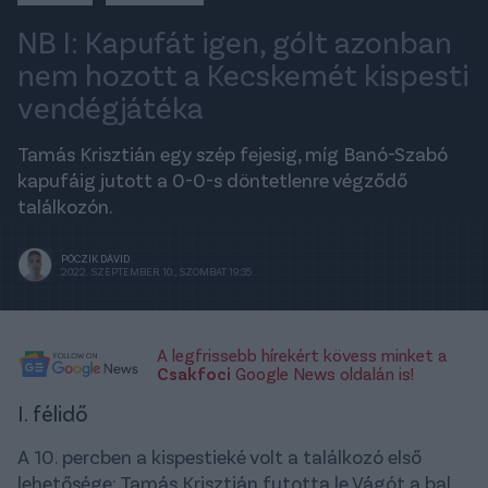
NB I: Kapufát igen, gólt azonban
nem hozott a Kecskemét kispesti
vendégjátéka
Tamás Krisztián egy szép fejesig, míg Banó-Szabó
kapufáig jutott a 0-0-s döntetlenre végződő
találkozón.
PÓCZIK DÁVID
2022. SZEPTEMBER 10., SZOMBAT 19:35
A legfrissebb hírekért kövess minket a
Csakfoci
Google News oldalán is!
I. félidő
A 10. percben a kispestieké volt a találkozó első
lehetősége: Tamás Krisztián futotta le Vágót a bal