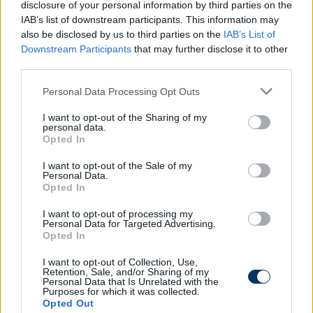
disclosure of your personal information by third parties on the
A 66. percben Kocsis cselezte be magát a
IAB’s list of downstream participants. This information may
tizenhatoson belülre, középen Ennin érkezett, de a
also be disclosed by us to third parties on the
IAB’s List of
kapu előtt csúsztatta el a labdát. A 80. percben
Downstream Participants
that may further disclose it to other
Szuhodovszki távoli szabadrúgását fogta
third parties.
magabiztosan Szappanos.
Please note that this website/app uses one or more Google
Personal Data Processing Opt Outs
services and may gather and store information including but
A találkozó több eseményt nem hozott, a
not limited to your visit or usage behaviour. You may click to
I want to opt-out of the Sharing of my
Kecskemét elhozott egy pontot a Bozsik Arénából
personal data.
grant or deny consent to Google and its third-party tags to
Opted In
és továbbra is a tabella harmadik helyén áll. A
use your data for below specified purposes in below Google
Honvéd maradt a hetedik helyen és sorozatban a
consent section.
I want to opt-out of the Sale of my
harmadik mérkőzésén nem kapott gólt.
Personal Data.
Opted In
OTP Bank Liga, 8. forduló
I want to opt-out of processing my
Personal Data for Targeted Advertising.
Honvéd-Kecskemét 0-0
Opted In
Honvéd
: Szappanos - Cirkovic (Lovric 71.), Prenga,
I want to opt-out of Collection, Use,
Retention, Sale, and/or Sharing of my
Gomis, Szabó A., Tamás - Bocskay, Mitrovic
Personal Data that Is Unrelated with the
(Domingués 68.), Samperio - Kocsis (Plakuschenko
Purposes for which it was collected.
Opted Out
68.), Lukic (Ennin, a félidőben)