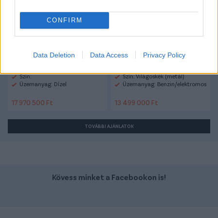
CONFIRM
Data Deletion
Data Access
Privacy Policy
Szín:
Szín: Világoskék (metál)
Üzemanyag: Dízel
Üzemanyag: Benzin/elektromos
17 970 500 Ft
13 499 000 Ft
TOVÁBBI AJÁNLATOK
Kövess minket a Facebookon is!