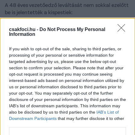
A 48 éves vezetőedző leváltását nem sokkal ezelőtt
be is jelentették a kispestiek:
"A Gyirmót elleni vereséget követően azonnali
csakfoci.hu -
Do Not Process My Personal
hatállyal szerződést bontott a Budapest Honvéd FC
Information
Horváth Ferenc vezetőedzővel.
If you wish to opt-out of the sale, sharing to third parties, or
Horváth Ferenc 2021 február 15-én érkezett
processing of your personal or sensitive information for
Kispestre, 30 bajnokin irányította a Honvédot,
targeted advertising by us, please use the below opt-out
ezeken tíz győzelmet, öt döntetlent és 15 vereséget
section to confirm your selection. Please note that after your
könyvelhetett el, míg a Magyar Kupában három
opt-out request is processed you may continue seeing
mérkőzésen egy döntetlen és két győzelem a
interest-based ads based on personal information utilized by
mérleg.
us or personal information disclosed to third parties prior to
your opt-out. You may separately opt-out of the further
Horváth Ferencnek a további pályafutásához sok
disclosure of your personal information by third parties on the
sikert kívánunk! Az új vezetőedző személyéről a klub
IAB’s list of downstream participants. This information may
also be disclosed by us to third parties on the
IAB’s List of
hivatalos felületein később adunk tájékoztatást!”
–
Downstream Participants
that may further disclose it to other
olvasható a klub
hivatalos közleményben
.
third parties.
Olvastad már?