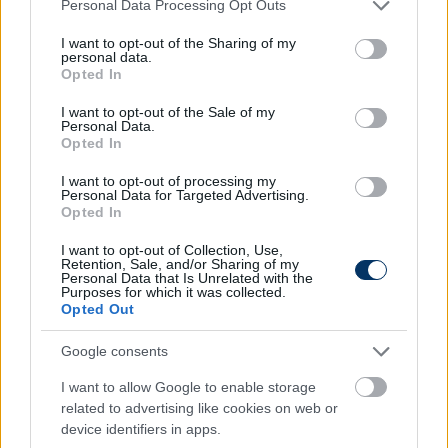
Please note that this website/app uses one or more Google
Personal Data Processing Opt Outs
services and may gather and store information including but
not limited to your visit or usage behaviour. You may click to
I want to opt-out of the Sharing of my
personal data.
grant or deny consent to Google and its third-party tags to
Opted In
use your data for below specified purposes in below Google
consent section.
I want to opt-out of the Sale of my
Personal Data.
Opted In
I want to opt-out of processing my
Personal Data for Targeted Advertising.
Opted In
I want to opt-out of Collection, Use,
Retention, Sale, and/or Sharing of my
Personal Data that Is Unrelated with the
Topligába igazolhat a Fradi egyik
Purposes for which it was collected.
legjobbja - több millió eurós üzletet
Opted Out
köthetnek
Google consents
A csakfoci.hu információi szerint hamarosan távozhat
I want to allow Google to enable storage
a Ferencvárostól az albán válogatott támadó, Myrto
related to advertising like cookies on web or
Uzuni. Komoly összeget fizethetnek érte a La Ligából.
device identifiers in apps.
Elolvasom