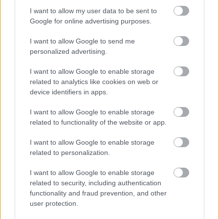
I want to allow my user data to be sent to
Google for online advertising purposes.
Itt állíthatod be, hogy a Csakfoci az elsők
I want to allow Google to send me
között legyen a Google-találatokban
personalized advertising.
I want to allow Google to enable storage
related to analytics like cookies on web or
Tetszett a cikk? Megosztanád?
device identifiers in apps.
Link másolása
Email küldés
I want to allow Google to enable storage
related to functionality of the website or app.
CÍMKÉK:
#MAGYAR FOCI
#NB I
#HONVÉD
#HORVÁTH
FERENC
#EDZŐVÁLTÁS
I want to allow Google to enable storage
related to personalization.
I want to allow Google to enable storage
Autópiac
related to security, including authentication
functionality and fraud prevention, and other
user protection.
Ford Ranger
Hyundai Kona