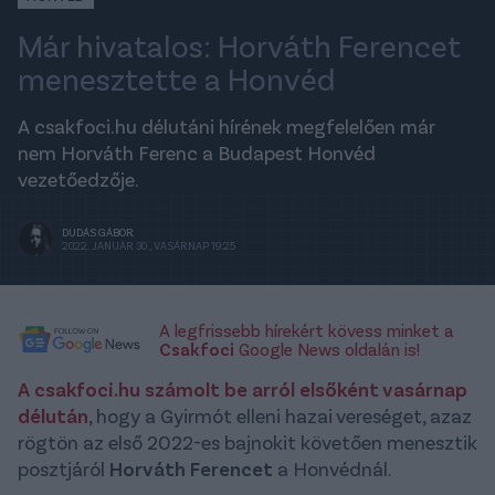
Már hivatalos: Horváth Ferencet
menesztette a Honvéd
A csakfoci.hu délutáni hírének megfelelően már
nem Horváth Ferenc a Budapest Honvéd
vezetőedzője.
DUDÁS GÁBOR
2022. JANUÁR 30., VASÁRNAP 19:25
A legfrissebb hírekért kövess minket a
Csakfoci
Google News oldalán is!
A csakfoci.hu számolt be arról elsőként vasárnap
délután
, hogy a Gyirmót elleni hazai vereséget, azaz
rögtön az első 2022-es bajnokit követően menesztik
posztjáról
Horváth Ferencet
a Honvédnál.