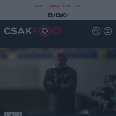
#FRADI
#ÁTIGAZOLÁSOK
#NB I
HONVÉD