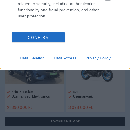
related to security, including authentication
functionality and fraud prevention, and other
user protection.
Autópiac
CONFIRM
Volvo Ex40
Yamaha Mt-07
Data Deletion
Data Access
Privacy Policy
Szín: Sötétkék
Szín:
Üzemanyag: Elektromos
Üzemanyag:
21 390 000 Ft
3 098 000 Ft
TOVÁBBI AJÁNLATOK