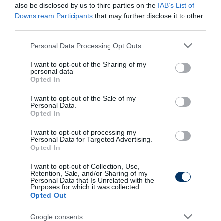
igazolják. Nehéz dolgunk lesz
- fogalmazott a
also be disclosed by us to third parties on the
IAB’s List of
Napoli, a Chelsea (három éve a Chelsea-vel meg is
Downstream Participants
that may further disclose it to other
nyerte az EL-t) és a Juventus korábbi szakvezetője.
third parties.
Please note that this website/app uses one or more Google
Personal Data Processing Opt Outs
Olvastad már?
services and may gather and store information including but
not limited to your visit or usage behaviour. You may click to
I want to opt-out of the Sharing of my
personal data.
grant or deny consent to Google and its third-party tags to
Opted In
use your data for below specified purposes in below Google
consent section.
I want to opt-out of the Sale of my
Personal Data.
Opted In
I want to opt-out of processing my
Personal Data for Targeted Advertising.
Opted In
I want to opt-out of Collection, Use,
Retention, Sale, and/or Sharing of my
Personal Data that Is Unrelated with the
Fradi: Még nem lefutott a magyar
Purposes for which it was collected.
Opted Out
szélső ügye, ilyen feltételek mellett
viheti a DAC - részletek
Google consents