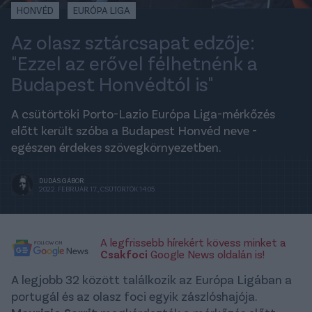
HONVÉD
EURÓPA LIGA
Az olasz sztárcsapat edzője:
"Ezzel az erővel félhetnénk a
Budapest Honvédtól is"
A csütörtöki Porto-Lazio Európa Liga-mérkőzés
előtt került szóba a Budapest Honvéd neve -
egészen érdekes szövegkörnyezetben.
DUDÁS GÁBOR
2022. FEBRUÁR 17., CSÜTÖRTÖK 14:05
A legfrissebb hírekért kövess minket a
Csakfoci
Google News oldalán is!
A legjobb 32 között találkozik az Európa Ligában a
portugál és az olasz foci egyik zászlóshajója.