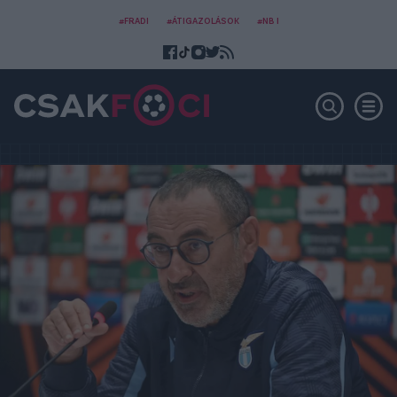
#FRADI
#ÁTIGAZOLÁSOK
#NB I