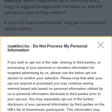
Maurizio Sarrit
megkérdezték a mérkőzés előtt,
hogy mi aggasztja leginkább Portóban az ellenfél
komoly európai múltja mellett?
A Lazio 63 éves vezetőedzője "magyar vonatkozású"
választ adott.
Engem nem érdekel a Porto európai múltja -
csakfoci.hu -
Do Not Process My Personal
ezzel az erővel félhetnénk a Budapest
Information
Honvédtól is.
If you wish to opt-out of the sale, sharing to third parties, or
processing of your personal or sensitive information for
Nem számít, hogy mit csináltak a múltban, a valóság
targeted advertising by us, please use the below opt-out
az, hogy ez egy nagyon erős csapat, egy csapat,
section to confirm your selection. Please note that after your
amelynek most is vannak értékei. Technikailag
opt-out request is processed you may continue seeing
nagyon magas szintű játékosaik vannak,
interest-based ads based on personal information utilized by
us or personal information disclosed to third parties prior to
szervezettek, tapasztaltak és nagyon tehetséges
your opt-out. You may separately opt-out of the further
fiatalokkal is rendelkeznek. Ennek a csapatnak az
disclosure of your personal information by third parties on the
erejét az idény eddigi számai is megmutatják és
IAB’s list of downstream participants. This information may