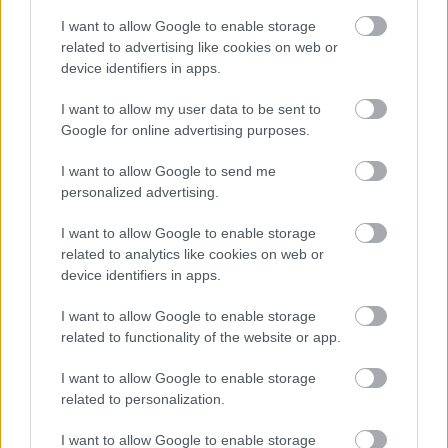
Jan Van Daele, a DAC sportigazgatója ugyan azt
I want to allow Google to enable storage
mondta a napokban, hogy a Ferencváros elképzelései
related to advertising like cookies on web or
számukra nem megfelelőek, ezért nem igazolták le
device identifiers in apps.
Szánthó Regőt. A csakfoci.hu azonban úgy tudja, van
még esély arra, hogy a magyar szélső a DAC-nál
I want to allow my user data to be sent to
kössön ki.
Google for online advertising purposes.
Elolvasom
I want to allow Google to send me
personalized advertising.
I want to allow Google to enable storage
Itt állíthatod be, hogy a Csakfoci az elsők
related to analytics like cookies on web or
között legyen a Google-találatokban
device identifiers in apps.
I want to allow Google to enable storage
Tetszett a cikk? Megosztanád?
related to functionality of the website or app.
Link másolása
Email küldés
I want to allow Google to enable storage
related to personalization.
CÍMKÉK:
#HONVÉD
#EURÓPA LIGA
#EL
#LAZIO
I want to allow Google to enable storage
#PORTO
#MAURIZIO SARRI