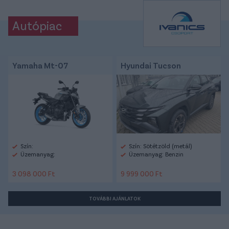
Autópiac
Yamaha Mt-07
Hyundai Tucson
Szín:
Szín: Sötétzöld (metál)
Üzemanyag:
Üzemanyag: Benzin
3 098 000 Ft
9 999 000 Ft
TOVÁBBI AJÁNLATOK