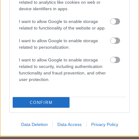
related to analytics like cookies on web or
mindemellett hatékonyan is működik a klub, és ez
device identifiers in apps.
érdemben ez nem változott. Átgondolt és
folyamatos pénzügyi tervezés jellemzi a
I want to allow Google to enable storage
tulajdonosokat, az anyagi kérdések első sorban az ő
related to functionality of the website or app.
oldalukra kerülnek, hozzám a sportszakmai
I want to allow Google to enable storage
kérdések fognak tartozni.
related to personalization.
I want to allow Google to enable storage
Itt állíthatod be, hogy a Csakfoci az elsők
related to security, including authentication
között legyen a Google-találatokban
functionality and fraud prevention, and other
user protection.
Tetszett a cikk? Megosztanád?
CONFIRM
Link másolása
Email küldés
CÍMKÉK:
#MAGYAR FOCI
#NB I
#HONVÉD
Data Deletion
Data Access
Privacy Policy
#BUDAPEST HONVÉD
#URBÁNYI ISTVÁN