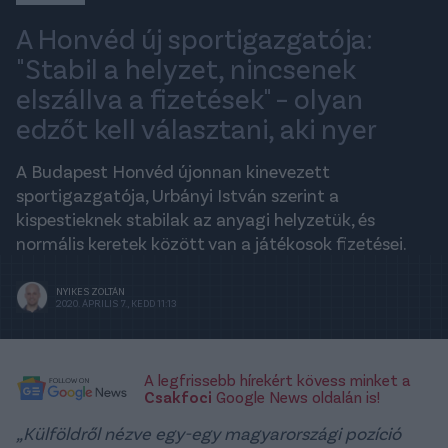
A Honvéd új sportigazgatója:
"Stabil a helyzet, nincsenek
elszállva a fizetések" – olyan
edzőt kell választani, aki nyer
A Budapest Honvéd újonnan kinevezett
sportigazgatója, Urbányi István szerint a
kispestieknek stabilak az anyagi helyzetük, és
normális keretek között van a játékosok fizetései.
NYIKES ZOLTÁN
2020. ÁPRILIS 7., KEDD 11:13
A legfrissebb hírekért kövess minket a
Csakfoci
Google News oldalán is!
„Külföldről nézve egy-egy magyarországi pozíció