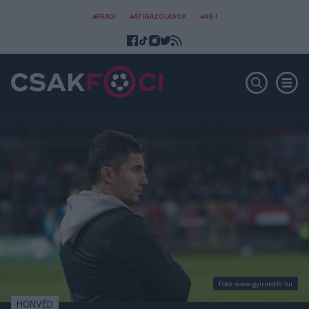
#FRADI
#ÁTIGAZOLÁSOK
#NB I
Fotó: www.gyirmotfc.hu
HONVÉD