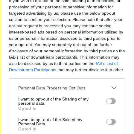
If you wish to opt-out of the sale, sharing to third parties, or
létrejöttét:
„Az íróasztalán két Puskás-kiadás is ott
processing of your personal or sensitive information for
van, a legnagyobb tisztelettel van a magyar foci
targeted advertising by us, please use the below opt-out
iránt, nem véletlen, hogy a Sportingban az előző
section to confirm your selection. Please note that after your
szezonban három magyar is szerepelt.
opt-out request is processed you may continue seeing
Gyerekkorában a Honvéd-meccsek jelentették a
interest-based ads based on personal information utilized by
magyar fociélményt Péternek. És amikor szóba
us or personal information disclosed to third parties prior to
your opt-out. You may separately opt-out of the further
került másfél-két hónapja ez a sportigazgatói
disclosure of your personal information by third parties on the
feladat, Vermes Péter mondta, hogy jó helyre mész”.
IAB’s list of downstream participants. This information may
also be disclosed by us to third parties on the
IAB’s List of
A 14-szeres bajnok
Budapest Honvéd
új
Downstream Participants
that may further disclose it to other
sportigazgatója elmondta, hogy nem ígérni
third parties.
szeretné az első helyet, hanem dolgozni érte, az új
vezetőedzővel kapcsolatos elképzelése pedig az,
Please note that this website/app uses one or more Google
Personal Data Processing Opt Outs
services and may gather and store information including but
hogy
not limited to your visit or usage behaviour. You may click to
I want to opt-out of the Sharing of my
personal data.
„olyan edzőt kell választani, aki nyer. Mindemellett
grant or deny consent to Google and its third-party tags to
Opted In
use your data for below specified purposes in below Google
fontos, hogy a játék képe tetsszen a szurkolóknak és
consent section.
a tulajdonosnak, hiszen ez utóbbi majdnem
I want to opt-out of the Sale of my
Personal Data.
fontosabb kitétel, mint a győzelem.
Opted In