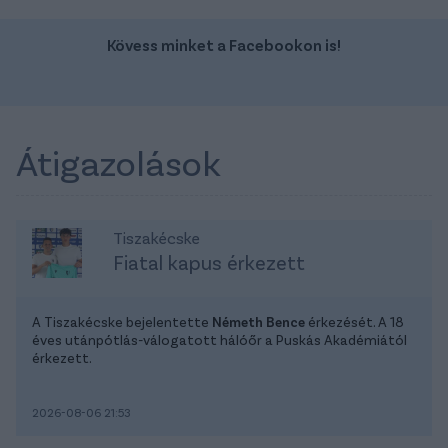
Kövess minket a Facebookon is!
Átigazolások
Tiszakécske
Fiatal kapus érkezett
A Tiszakécske bejelentette
Németh Bence
érkezését. A 18
éves utánpótlás-válogatott hálóőr a Puskás Akadémiától
érkezett.
2026-08-06 21:53