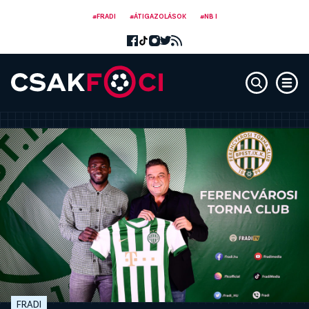
#FRADI
#ÁTIGAZOLÁSOK
#NB I
FRADI