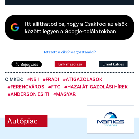
Itt állíthatod be, hogy a Csakfoci az elsők
között legyen a Google-találatokban
Tetszett a cikk? Megosztanád?
Link másolása
Email küldés
CÍMKÉK:
#NB I
#FRADI
#ÁTIGAZOLÁSOK
#FERENCVÁROS
#FTC
#HAZAI ÁTIGAZOLÁSI HÍREK
#ANDERSON ESITI
#MAGYAR
Autópiac