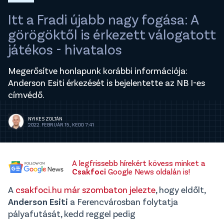
Itt a Fradi újabb nagy fogása: A
görögöktől is érkezett válogatott
játékos - hivatalos
Megerősítve honlapunk korábbi információja:
Anderson Esiti érkezését is bejelentette az NB I-es
címvédő.
NYIKES ZOLTÁN
2022. FEBRUÁR 15., KEDD 7:41
A legfrissebb hírekért kövess minket a
Csakfoci
Google News oldalán is!
A
csakfoci.hu már szombaton jelezte
, hogy eldőlt,
Anderson Esiti
a Ferencvárosban folytatja
pályafutását, kedd reggel pedig