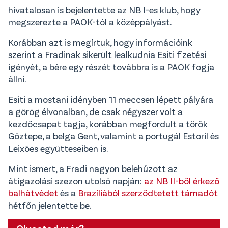
hivatalosan is bejelentette az NB I-es klub, hogy
megszerezte a PAOK-tól a középpályást.
Korábban azt is megírtuk, hogy információink
szerint a Fradinak sikerült lealkudnia Esiti fizetési
igényét, a bére egy részét továbbra is a PAOK fogja
állni.
Esiti a mostani idényben 11 meccsen lépett pályára
a görög élvonalban, de csak négyszer volt a
kezdőcsapat tagja, korábban megfordult a török
Göztepe, a belga Gent, valamint a portugál Estoril és
Leixões együtteseiben is.
Mint ismert, a Fradi nagyon belehúzott az
átigazolási szezon utolsó napján:
az NB II-ből érkező
balhátvédet
és a
Brazíliából szerződtetett támadót
hétfőn jelentette be.