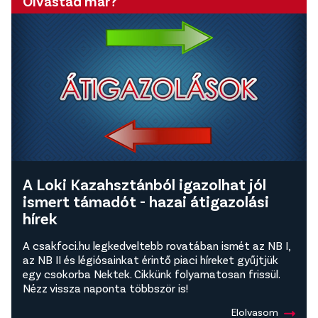
Olvastad már?
A Loki Kazahsztánból igazolhat jól
ismert támadót - hazai átigazolási
hírek
A csakfoci.hu legkedveltebb rovatában ismét az NB I,
az NB II és légiósainkat érintő piaci híreket gyűjtjük
egy csokorba Nektek. Cikkünk folyamatosan frissül.
Nézz vissza naponta többször is!
Elolvasom