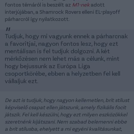
fontos témáról is beszélt az
M1-nek
adott
interjújában, a Shamrock Rovers elleni EL-playoff
párharcról így nyilatkozott.
Tudjuk, hogy mi vagyunk ennek a párharcnak
a favoritjai, nagyon fontos lesz, hogy ezt
mentálisan is fel tudjuk dolgozni. A két
mérkőzésen nem lehet más a célunk, mint
hogy bejussunk az Európa Liga
csoportkörébe, ebben a helyzetben fel kell
vállaljuk ezt.
De azt is tudjuk, hogy nagyon kellemetlen, brit stílust
képviselő csapat ellen játszunk, amely fizikális focit
játszik. Fel kell készülni, hogy ezt milyen eszközökkel
szeretnénk kijátszani. Nem szabad belemenni ebbe
a brit stílusba, ehelyett a mi egyéni kvalitásunkat,