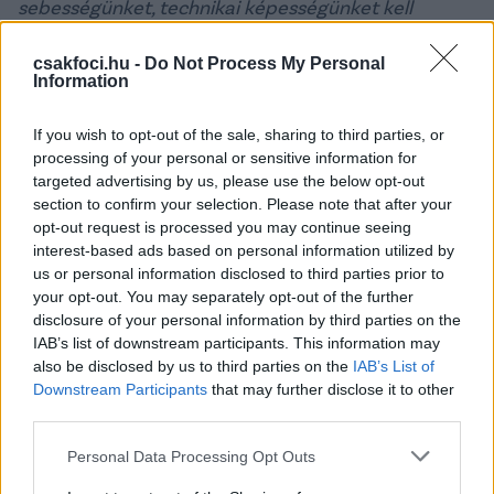
sebességünket, technikai képességünket kell
kihasználni, a szurkolókkal együtt pedig bízunk
benne, hogy az EL-csoportkörbe jutunk
- nyilatkozta
csakfoci.hu -
Do Not Process My Personal
Information
Hajnal.
Hajnal azt cáfolta, hogy Ryan Mmaee kapcsán valós
If you wish to opt-out of the sale, sharing to third parties, or
lenne a francia
Saint-Étienne érdeklődése
, azt
processing of your personal or sensitive information for
azonban elismerte, hogy lehet még változás a
targeted advertising by us, please use the below opt-out
section to confirm your selection. Please note that after your
keretben. Könnyen elképzelhető, hogy az az
opt-out request is processed you may continue seeing
esetleges Franck Boli-transzfer
(a Gaziantep
interest-based ads based on personal information utilized by
csábítja) indíthatja el a kisebb átalakulást, amiről a
us or personal information disclosed to third parties prior to
török sajtó már hetek óta ír.
your opt-out. You may separately opt-out of the further
disclosure of your personal information by third parties on the
- Vannak most olyan dolgok a háttérben, amelyek
IAB’s list of downstream participants. This information may
esetleg bizonyos változtatásokra kényszerítenek
also be disclosed by us to third parties on the
IAB’s List of
majd minket. Ez az elkövetkezendő két hétben még
Downstream Participants
that may further disclose it to other
egy izgalmas periódus lesz erre vonatkozóan. Az,
third parties.
hogy melyik csoportkörben fogunk szerepelni,
Please note that this website/app uses one or more Google
Personal Data Processing Opt Outs
viszont már nem befolyásolja ezeket a döntéseket.
services and may gather and store information including but
Sokkal inkább olyan egyéni szituációk vannak, hogy