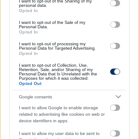
not limited to your visit or usage behaviour. You may click to
I want to opt-out of the Sharing of my
personal data.
a játékosaink értéke, az irántuk mutatott
grant or deny consent to Google and its third-party tags to
Opted In
érdeklődés nagyban megnőtt az elmúlt években.
use your data for below specified purposes in below Google
consent section.
I want to opt-out of the Sale of my
- Vannak olyan játékosok, akikért most is vannak
Personal Data.
Opted In
ajánlatok. Meglátjuk, hogy ez a klub és mindenki
számára egy olyan képet fog-e alkotni, ami már
I want to opt-out of processing my
most változtatásra kényszerít minket.
Personal Data for Targeted Advertising.
Opted In
A teljes beszélgetés itt!
I want to opt-out of Collection, Use,
Retention, Sale, and/or Sharing of my
Personal Data that Is Unrelated with the
Olvastad már?
Purposes for which it was collected.
Opted Out
Google consents
I want to allow Google to enable storage
related to advertising like cookies on web or
device identifiers in apps.
I want to allow my user data to be sent to