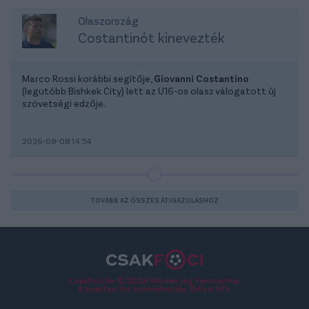
Olaszország
Costantinót kinevezték
Marco Rossi korábbi segítője,
Giovanni Costantino
(legutóbb Bishkek City) lett az U16-os olasz válogatott új
szövetségi edzője.
2026-08-08 14:54
TOVÁBB AZ ÖSSZES ÁTIGAZOLÁSHOZ
Csakfoci.hu © 2026 Minden jog fenntartva.
A csakfoci.hu üzemeltetője: DrFoci Kft.