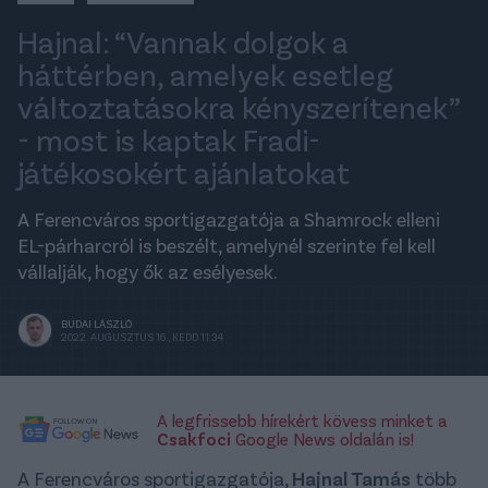
Hajnal: “Vannak dolgok a
háttérben, amelyek esetleg
változtatásokra kényszerítenek”
- most is kaptak Fradi-
játékosokért ajánlatokat
A Ferencváros sportigazgatója a Shamrock elleni
EL-párharcról is beszélt, amelynél szerinte fel kell
vállalják, hogy ők az esélyesek.
BUDAI LÁSZLÓ
2022. AUGUSZTUS 16., KEDD 11:34
A legfrissebb hírekért kövess minket a
Csakfoci
Google News oldalán is!
A Ferencváros sportigazgatója,
Hajnal Tamás
több