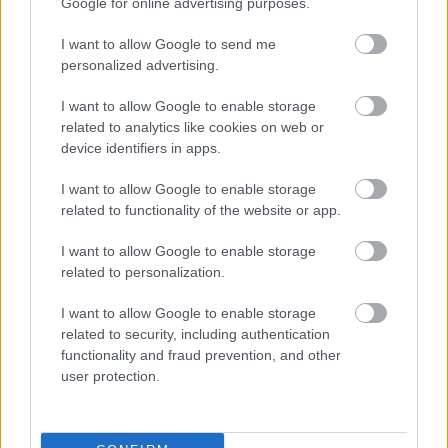
Google for online advertising purposes.
I want to allow Google to send me
personalized advertising.
Exkluzív: A magyar válogatottat
választaná a Manchester City fiatalja
I want to allow Google to enable storage
- a háttér
related to analytics like cookies on web or
device identifiers in apps.
Komoly változások történtek a magyar U-
válogatottak élén. Kiderül, kik azok a külföldön játszó
I want to allow Google to enable storage
fiatalok, akik adott esetben felmerülhetnek a magyar
related to functionality of the website or app.
válogatottban, de szó esik a 2023-as hazai rendezésű
U17-es Európa-bajnokságról is. Németh Antal, az
I want to allow Google to enable storage
utánpótlás-válogatottak szakmai vezetője
related to personalization.
tájékoztatta honlapunkat a legfrissebb
fejleményekről.
I want to allow Google to enable storage
related to security, including authentication
Elolvasom
functionality and fraud prevention, and other
user protection.
Itt állíthatod be, hogy a Csakfoci az elsők