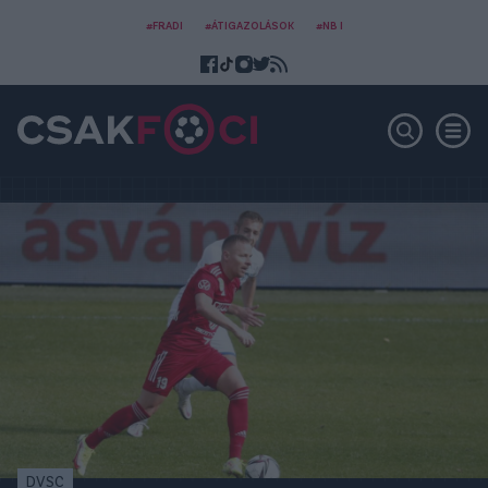
#FRADI
#ÁTIGAZOLÁSOK
#NB I
DVSC