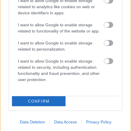
emberre kihegyezzük ezt, de én azt mondom, hogy
I want to allow Google to enable storage
amikor Kispesten 4-1-re nyertünk, vagy amikor 5-0-
related to analytics like cookies on web or
device identifiers in apps.
ra győztünk Gyirmóton, vagy éppen jól játszunk,
akkor is ugyanúgy ez a stáb volt, és ezek a játékosok,
I want to allow Google to enable storage
amikor fel kellett jutni, azt is sikerrel vettük, szóval
related to functionality of the website or app.
könnyű ilyenkor másra hárítani a felelősséget. Ezért
is próbáltam azt hangsúlyozni, hogy mindenki saját
I want to allow Google to enable storage
magában tisztázza azokat a dolgokat, hogy mit
related to personalization.
tudott hozzáadni eddig.
I want to allow Google to enable storage
related to security, including authentication
Akkor, amikor itt vagyunk, a legkönnyebb
functionality and fraud prevention, and other
akár vagy a Dzsudzsákra, vagy a Husztira,
user protection.
vagy a stábra, vagy a Loki-szurkolókra, vagy
bárkire mutogatni. Azt mondom, hogy
senkinek nem jó ez a szituáció.
CONFIRM
Ahogy vállaltuk azt is, hogy odamentünk a meccs
Data Deletion
Data Access
Privacy Policy
után és meghallgattuk a véleményüket. Nekik ez