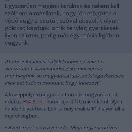
Egyszerűen mögénk kerülnek és nekem kell
szólnom a másiknak, hogy jön mögötte a
védő vagy a csatár, szóval abszolút olyan
gólokat kaptunk, amik tényleg gyerekesek
ilyen szinten, pedig már egy másik ligában
vagyunk.
Itt abszolút kihasználják könnyen ezeket a
helyzeteket. A mai mérkőzésre nincsen se
mentségünk, se magyarázatunk, se kifogáskeresés,
csak azt tudom mondani, hogy "elnézést".
A középpályás megpróbált arra is magyarázatot
adni az
M4 Sport
kamerája előtt, miért került ilyen
nehéz helyzetbe a Loki, amely csak a 10. helyen áll a
bajnokságban.
-
Azért, mert nem nyerünk... Megannyi mérkőzés