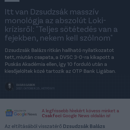
Itt van Dzsudzsák masszív
monológja az abszolút Loki-
krízisről: "Teljes sötétedés van a
fejekben, nekem kell szólnom"
Dzsudzsák Balázs ritkán hallható nyilatkozatot
tett, miután csapata, a DVSC 3-0-ra kikapott a
Puskás Akadémia ellen, így 10 forduló után a
kiesőjelöltek közé tartozik az OTP Bank Ligában.
DUDÁS GÁBOR
2021. OKTÓBER 25., HÉTFŐ 9:11
A legfrissebb hírekért kövess minket a
Csakfoci
Google News oldalán is!
Az eltiltásából visszatérő
Dzsudzsák Balázs