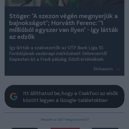
Stöger: "A szezon végén megnyerjük a
bajnokságot"; Horváth Ferenc: "1
millióból egyszer van ilyen" - így látták
az edzők
Így látták a szakvezetők az OTP Bank Liga 10.
fordulójának vasárnapi mérkőzéseit Debrecentől
Kispesten át a Fradi-pályáig. Edzői értékelések.
Elolvasom
Itt állíthatod be, hogy a Csakfoci az elsők
között legyen a Google-találatokban
Tetszett a cikk? Megosztanád?