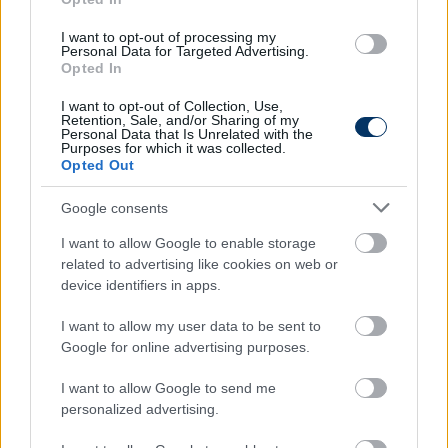
szintén nem jutottunk előre, vagyis nem találtuk
meg a kifejezett okokat. Itt már igenis bele kell állni
I want to opt-out of processing my
Personal Data for Targeted Advertising.
kőkeményen, szemtől-szembe a dolgokba, és
Opted In
ezeket természetesen megfelelően feldolgozni, ha
pedig ez sikerül, és mindenki saját magában tudja
I want to opt-out of Collection, Use,
Retention, Sale, and/or Sharing of my
hova tenni azt, hogy éppen mennyit tett akár az
Personal Data that Is Unrelated with the
Purposes for which it was collected.
elmúlt 10 meccsen, vagy a klubért, akkor szembe
Opted Out
tud nézni azzal, hogy ha hibázik, vagy hogy min
tudna javítani. Úgyhogy van feladat bőven. Biztos
Google consents
vagyok benne, hogy fel fogunk belőle állni, de most
I want to allow Google to enable storage
jelen pillanatban még egyelőre nehéz a sztori.
related to advertising like cookies on web or
device identifiers in apps.
Dzsudzsák a problémákat a csapaton belül oldaná
meg, nem pedig adrasztikus változás híve, amit a
I want to allow my user data to be sent to
szurkolók is "sugalltak" a Puskás elleni bajnoki után,
Google for online advertising purposes.
amikor többen Huszti Szabolcs vezetőedző
távozását követelték.
I want to allow Google to send me
personalized advertising.
-
Nyilván ilyenkor az a legkönnyebb, hogy ha egy