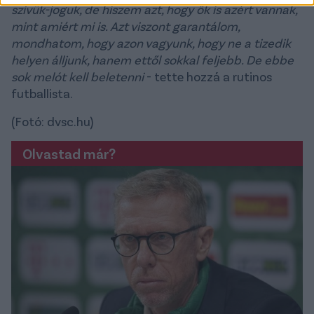
szívük-joguk, de hiszem azt, hogy ők is azért vannak,
mint amiért mi is. Azt viszont garantálom,
mondhatom, hogy azon vagyunk, hogy ne a tizedik
helyen álljunk, hanem ettől sokkal feljebb. De ebbe
sok melót kell beletenni
- tette hozzá a rutinos
futballista.
(Fotó: dvsc.hu)
Olvastad már?