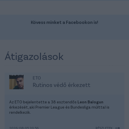
Kövess minket a Facebookon is!
Átigazolások
ETO
Rutinos védő érkezett
Az ETO bejelentette a 38 esztendős
Leon Balogun
érkezését, aki Premier League és Bundesliga múlttal is
rendelkezik.
2026-08-05 20:56
RÉSZLETEK