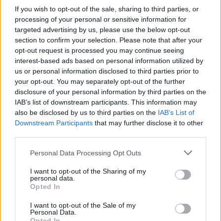
óvatosan kell bánni a ma szavakkal, mind azzal, amit
If you wish to opt-out of the sale, sharing to third parties, or
cselekszünk, én is abszolút átérzem és vállalom a
processing of your personal or sensitive information for
felelősséget.
targeted advertising by us, please use the below opt-out
section to confirm your selection. Please note that after your
Én is természetesen azt is, hogy a csapat itt tart.
opt-out request is processed you may continue seeing
Nehéz most mit mondani. Megtanultam, voltam már
interest-based ads based on personal information utilized by
ebben a szerepben és szituációban, nem szeretnék
us or personal information disclosed to third parties prior to
your opt-out. You may separately opt-out of the further
semmi olyat mondani, ami degradáló, és olyat,
disclosure of your personal information by third parties on the
amivel később még nagyobb problémát generálok,
IAB’s list of downstream participants. This information may
úgyhogy ezt az öltözőn belül kellett kezelnünk.
also be disclosed by us to third parties on the
IAB’s List of
Három nap múlva kupamérkőzésünk van, valamint
Downstream Participants
that may further disclose it to other
jövő héten zárul az első kör a bajnokságban.
third parties.
Továbbra sem érzem azt, hogy a csapatban csak
Please note that this website/app uses one or more Google
ennyi van. Én együtt edzek ezekkel a srácokkal nap
Personal Data Processing Opt Outs
services and may gather and store information including but
mint nap, szóval tudom, hogy alapból mit tudnak és
not limited to your visit or usage behaviour. You may click to
I want to opt-out of the Sharing of my
milyenek a képességeik, aztán valami jön a
personal data.
grant or deny consent to Google and its third-party tags to
Opted In
mérkőzés napján és teljes sötétedés van a fejekben.
use your data for below specified purposes in below Google
Ezt megpróbáltuk a héten orvosolni azzal, hogy volt
consent section.
I want to opt-out of the Sale of my
egy ötvenperces, tényleg kötetlen beszélgetés, ahol
Personal Data.
Opted In