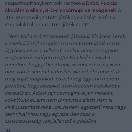
csapatkapitányként volt részese
a DVSC Puskás
Akadémia elleni, 3-0-s vasárnapi vereségének
. A
108-szoros válogatott játékos elnézést is kért a
szurkolóktól a mutatott játék miatt.
-
Nem kell a mártír szerepét játszani. Elnézést kérek
a szurkolóintól az egész mai mutatott játék miatt.
Úgyhogy ez az a pillanat, amikor nagyon-nagyon
magasan és mélyen magunkba kell nézni. Azt
mondom, hogy jól kezdtünk, viszont - és ez nyilván
nem von le semmit a Puskás sikeréből - mi vertük
meg saját magunkat, és ezt még úgy is ki merem
jelenteni, hogy abszolút nem éreztem átütőerőt a
csapatban. Aztán sajnos megint olyan hibákat
követtünk el, ami nem is nyomás alatti, nem is
kikényszerített hiba volt, hanem egyszerű hiba, vagy
technikai hiba, vagy egyszerűen csak a
tanácstalanság volt jellemző a góljaikra.