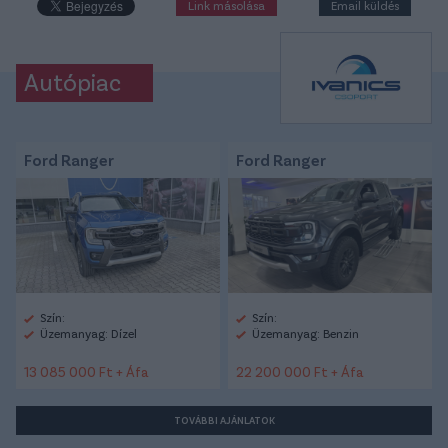
Link másolása
Email küldés
Autópiac
Ford Ranger
Ford Ranger
Szín:
Szín:
Üzemanyag: Dízel
Üzemanyag: Benzin
13 085 000 Ft + Áfa
22 200 000 Ft + Áfa
TOVÁBBI AJÁNLATOK