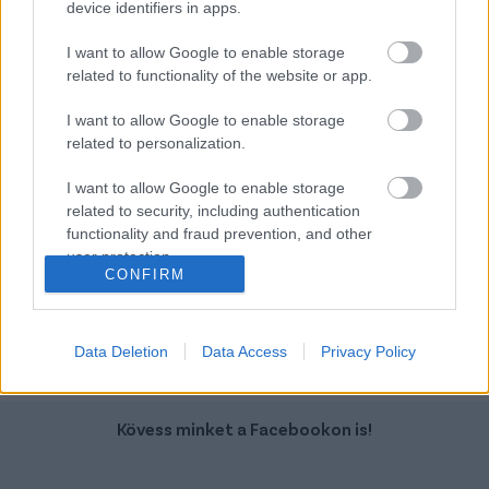
device identifiers in apps.
Geely Starray Em-i
Yamaha Wr 125 R
I want to allow Google to enable storage
related to functionality of the website or app.
I want to allow Google to enable storage
related to personalization.
I want to allow Google to enable storage
Szín: Ezüst
Szín:
related to security, including authentication
Üzemanyag:
Üzemanyag:
functionality and fraud prevention, and other
user protection.
11 689 000 Ft
1 949 000 Ft
CONFIRM
TOVÁBBI AJÁNLATOK
Data Deletion
Data Access
Privacy Policy
Kövess minket a Facebookon is!