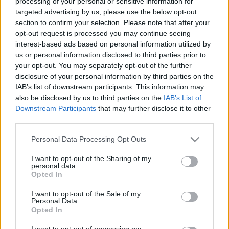
processing of your personal or sensitive information for
csapatának játékosa az egyik gyakorlatot követően
targeted advertising by us, please use the below opt-out
minden előzmény nélkül elájult és összeesett a
section to confirm your selection. Please note that after your
konditeremben -
elevenítette fel az eseményeket
opt-out request is processed you may continue seeing
Fogarasi Zoltán, a DVTK LSA igazgatója a
dvtk.eu
-
interest-based ads based on personal information utilized by
nak, aki úgyszintén az épületben tartózkodott.
- A
us or personal information disclosed to third parties prior to
your opt-out. You may separately opt-out of the further
stábtagok azonnal jelezték a problémát a
disclosure of your personal information by third parties on the
fizitoerapeutáknak. Tóth Aliz és Vályi-Nagy Eszter,
IAB’s list of downstream participants. This information may
amikor látták, hogy nagy a baj, egyből tárcsázták a
also be disclosed by us to third parties on the
IAB’s List of
112-es segélyhívó számot, és a diszpécser
Downstream Participants
that may further disclose it to other
útmutatásával egy defibrillátor segítségével
third parties.
újraélesztették a fiatal labdarúgót. A mentők
Please note that this website/app uses one or more Google
Personal Data Processing Opt Outs
gyorsan megérkeztek, és eszméletlen, de stabil
services and may gather and store information including but
állapotban szállították kórházba a fiatalembert,
not limited to your visit or usage behaviour. You may click to
I want to opt-out of the Sharing of my
ahol még az este magához tért.
personal data.
grant or deny consent to Google and its third-party tags to
Opted In
use your data for below specified purposes in below Google
- A mentőtiszt úgy búcsúzott tőlünk, hogy életet
consent section.
I want to opt-out of the Sale of my
mentett a két fizioterapeuta
- folytatta Fogarasi
Personal Data.
Opted In
Zoltán. -
Büszke vagyok a kollégáimra, hogy ilyen
bátran és szakszerűen jártak el. Akadémistánknak
I want to opt-out of processing my