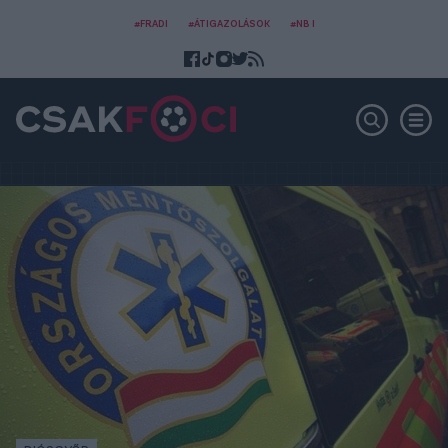
#FRADI
#ÁTIGAZOLÁSOK
#NB I