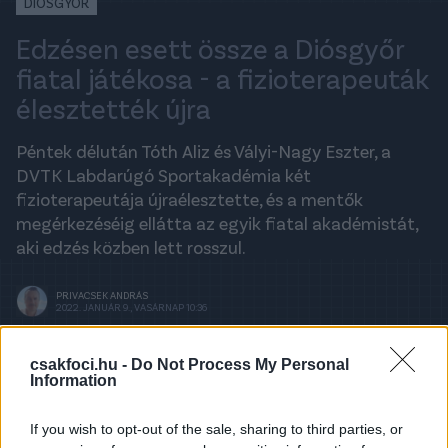
DIÓSGYŐR
Edzésen esett össze a Diósgyőr
fiatal játékosa - a fizioterapeuták
élesztették újra
Péntek délután Tóth Aliz és Vályi-Nagy Eszter, a
DVTK Labdarúgó Sportakadémia két
fizioterapeutája újraélesztette, és a mentők
megérkezéséig ellátta az egyik fiatal akadémistát,
aki edzés közben lett rosszul.
PRIVACSEK ANDRÁS
2022. JANUÁR 9., VASÁRNAP 10:36
csakfoci.hu -
Do Not Process My Personal
Information
A legfrissebb hírekért kövess minket a
Csakfoci
Google News oldalán is!
If you wish to opt-out of the sale, sharing to third parties, or
- Péntek délután a DVTK egyik utánpótlás