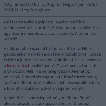
70.), Tamás O., Musliu, Stopira - Nego, Nyári, Pátkai -
Zsóri, Futács, Bamgboye
Lejátszotta első egyiptomi, egyben első idei
mérkőzését a Kisvárda is: El-Gounában az ellenfél az
egyiptomi másodosztályban szereplő Alumunium
SC volt.
Az 55. percben szerzett végül vezetést az NB I-es
gárda, ekkor a rövid sarok felé mozduló brazil
Sassá
fejelte a jobb alsó sarokba a labdát (1-0) - olvasható
a
kisvardafc.hu
cikkében. A 71. percben aztán eldőlt
a talákozó, Melnik a nemrég igazolt Jelenához
passzolt, ő balról visszagurított,
Kovácsréti
pedig
középről, 15 méterről ballal a jobb alsó sarokba lőtte
a labdát, kialakítva a 2–0-s végeredményt.
A mérkőzésen nem léphet pályára Rubus Tamás,
akinek kifordult a bokája, de a hétfői, Shauban