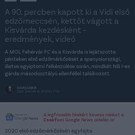
A 90. percben kapott ki a Vidi első
edzőmeccsén, kettőt vágott a
Kisvárda kezdésként –
eredmények, videó
A MOL Fehérvár FC és a Kisvárda is lejátszotta
pénteken első edzőmérkőzését a spanyolországi,
illetve egyiptomi felkészülése során, mindkét NB I-es
gárda másodosztályú ellenféllel találkozott.
DUDÁS GÁBOR
2020. JANUÁR 10., PÉNTEK 17:53
A legfrissebb hírekért kövess minket a
Csakfoci
Google News oldalán is!
2020 első edzőmérkőzésén egyfajta