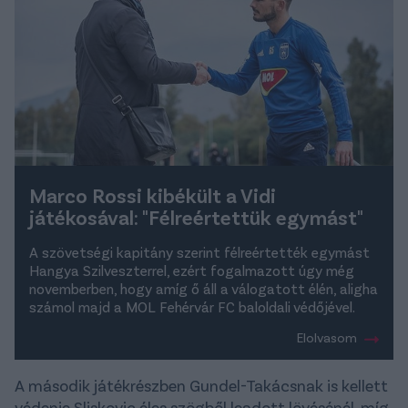
Marco Rossi kibékült a Vidi
játékosával: "Félreértettük egymást"
A szövetségi kapitány szerint félreértették egymást
Hangya Szilveszterrel, ezért fogalmazott úgy még
novemberben, hogy amíg ő áll a válogatott élén, aligha
számol majd a MOL Fehérvár FC baloldali védőjével.
Elolvasom
A második játékrészben Gundel-Takácsnak is kellett
védenie Sliskovic éles szögből leadott lövésénél, míg