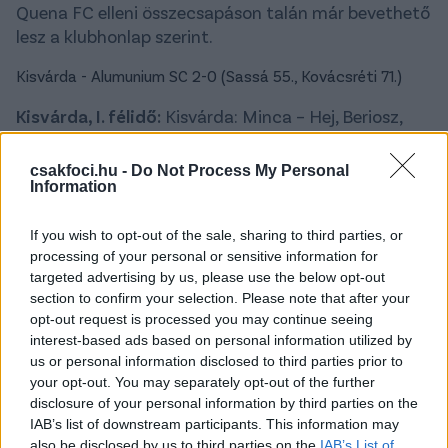
Quena FC elleni összecsapáson talán már bevethető
lesz a klubhonlap szerint.
Kisvárda - Alumunium SC 2-0 (Sassá 55., Kovácsréti 71.)
Kisvárda, I. félidő:
Kisvárda: Minca – Hej, Beriosz,
Ene, Baranyai Á. – Karaszjuk, Bumba, Cukalasz –
Grozav, Tischler, Obradovic
csakfoci.hu -
Do Not Process My Personal
Information
Kisvárda, II. félidő:
Zöldesi – Himik, Beriosz, Szőr,
Protics – Melnik, Lucas, Kovácsréti – Gosztonyi,
If you wish to opt-out of the sale, sharing to third parties, or
Jelena, Sassá
processing of your personal or sensitive information for
targeted advertising by us, please use the below opt-out
section to confirm your selection. Please note that after your
opt-out request is processed you may continue seeing
interest-based ads based on personal information utilized by
us or personal information disclosed to third parties prior to
your opt-out. You may separately opt-out of the further
disclosure of your personal information by third parties on the
IAB’s list of downstream participants. This information may
also be disclosed by us to third parties on the
IAB’s List of