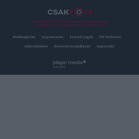
Csakfoci.hu © 2026 Minden jog fenntartva.
A csakfoci.hu üzemeltetője: DrFoci Kft.
Médiaajánlat
Impresszum
Szerzői jogok
PR-Archívum
Adatvédelem
Kommentszabályzat
Kapcsolat
powered by