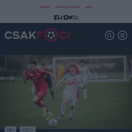
#FRADI
#ÁTIGAZOLÁSOK
#NB I
NB I
VIDEÓ