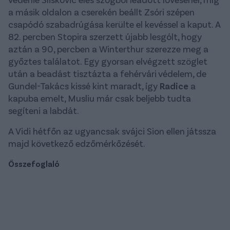
a másik oldalon a cserekén beállt Zsóri szépen
csapódó szabadrúgása kerülte el kevéssel a kaput. A
82. percben Stopira szerzett újabb lesgólt, hogy
aztán a 90, percben a Winterthur szerezze meg a
győztes találatot. Egy gyorsan elvégzett szöglet
után a beadást tisztázta a fehérvári védelem, de
Gundel-Takács kissé kint maradt, így
Radice
a
kapuba emelt, Musliu már csak beljebb tudta
segíteni a labdát.
A Vidi hétfőn az ugyancsak svájci Sion ellen játssza
majd következő edzőmérkőzését.
Összefoglaló