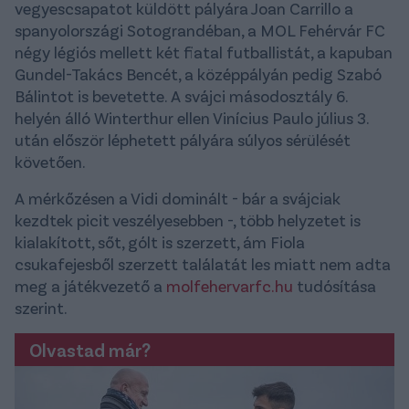
vegyescsapatot küldött pályára Joan Carrillo a
spanyolországi Sotograndéban, a MOL Fehérvár FC
négy légiós mellett két fiatal futballistát, a kapuban
Gundel-Takács Bencét, a középpályán pedig Szabó
Bálintot is bevetette. A svájci másodosztály 6.
helyén álló Winterthur ellen Vinícius Paulo július 3.
után először léphetett pályára súlyos sérülését
követően.
A mérkőzésen a Vidi dominált - bár a svájciak
kezdtek picit veszélyesebben -, több helyzetet is
kialakított, sőt, gólt is szerzett, ám Fiola
csukafejesből szerzett találatát les miatt nem adta
meg a játékvezető a
molfehervarfc.hu
tudósítása
szerint.
Olvastad már?