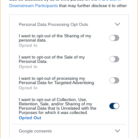
Downstream Participants
that may further disclose it to other
third parties.
Please note that this website/app uses one or more Google
Personal Data Processing Opt Outs
services and may gather and store information including but
Itt állíthatod be, hogy a Csakfoci az elsők
not limited to your visit or usage behaviour. You may click to
I want to opt-out of the Sharing of my
personal data.
között legyen a Google-találatokban
grant or deny consent to Google and its third-party tags to
Opted In
use your data for below specified purposes in below Google
consent section.
I want to opt-out of the Sale of my
Personal Data.
Tetszett a cikk? Megosztanád?
Opted In
Link másolása
Email küldés
I want to opt-out of processing my
Personal Data for Targeted Advertising.
Opted In
CÍMKÉK:
#MAGYAR FOCI
#VIDI
#KISVÁRDA
#MOL
FEHÉRVÁR FC
#FEHÉRVÁR
#EDZŐMECCSEK 2020 TÉL
I want to opt-out of Collection, Use,
Retention, Sale, and/or Sharing of my
Personal Data that Is Unrelated with the
Purposes for which it was collected.
Opted Out
Autópiac
Google consents