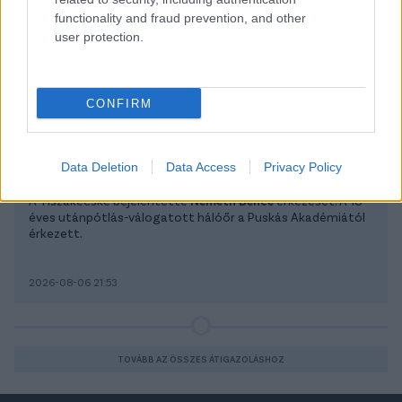
functionality and fraud prevention, and other
user protection.
Átigazolások
CONFIRM
Tiszakécske
Fiatal kapus érkezett
Data Deletion
Data Access
Privacy Policy
A Tiszakécske bejelentette
Németh Bence
érkezését. A 18
éves utánpótlás-válogatott hálóőr a Puskás Akadémiától
érkezett.
2026-08-06 21:53
TOVÁBB AZ ÖSSZES ÁTIGAZOLÁSHOZ