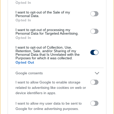
Opted In
use your data for below specified purposes in below Google
consent section.
I want to opt-out of the Sale of my
Personal Data.
Opted In
I want to opt-out of processing my
Personal Data for Targeted Advertising.
Opted In
I want to opt-out of Collection, Use,
A Lokinál és a Zeténél is felmerült a
Retention, Sale, and/or Sharing of my
Personal Data that Is Unrelated with the
korábbi Fradi-játékos megszerzése
Purposes for which it was collected.
Opted Out
A Csakfoci úgy tudja, két NB I-es csapat is érdeklődik
Szánthó Regő iránt.
Google consents
Elolvasom
I want to allow Google to enable storage
related to advertising like cookies on web or
device identifiers in apps.
Itt állíthatod be, hogy a Csakfoci az elsők
I want to allow my user data to be sent to
között legyen a Google-találatokban
Google for online advertising purposes.