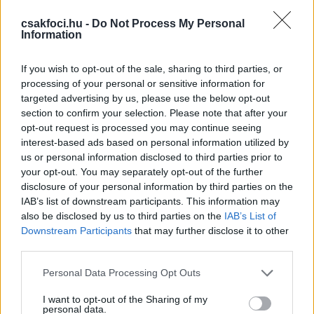
A
Csakfoci
úgy tudja ugyanis, hogy jó esély van a 19
csakfoci.hu -
Do Not Process My Personal
éves
Kern Martin hazatérésére
, és a fiatal játékos
Information
várhatóan ismét a felcsútiak labdarúgója lesz.
If you wish to opt-out of the sale, sharing to third parties, or
A korosztályos válogatott középpályás Puskás-
processing of your personal or sensitive information for
nevelés, és egy évvel ezelőtt igazolt külföldre, a
targeted advertising by us, please use the below opt-out
Sturm Grazhoz, amelynek az osztrák
section to confirm your selection. Please note that after your
másodosztályban szereplő második csapatában,
opt-out request is processed you may continue seeing
valamint az Ifjúsági Bajnokok Ligájában pályára
interest-based ads based on personal information utilized by
lépő U19-es együttesében is játszhatott. A második
us or personal information disclosed to third parties prior to
your opt-out. You may separately opt-out of the further
vonalban 26 bajnokin egy gólpasszig, az ifi-BL-ben
disclosure of your personal information by third parties on the
hat találkozón egy-egy gólig és asszisztig jutott.
IAB’s list of downstream participants. This information may
also be disclosed by us to third parties on the
IAB’s List of
Olvastad már?
Downstream Participants
that may further disclose it to other
third parties.
Please note that this website/app uses one or more Google
Personal Data Processing Opt Outs
services and may gather and store information including but
not limited to your visit or usage behaviour. You may click to
I want to opt-out of the Sharing of my
personal data.
grant or deny consent to Google and its third-party tags to