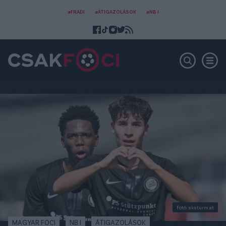
#FRADI
#ÁTIGAZOLÁSOK
#NB I
Fotó: sksturm.at
MAGYAR FOCI
NB I
ÁTIGAZOLÁSOK