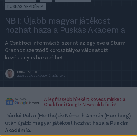
PUSKÁS AKADÉMIA
NB I: Újabb magyar játékost
hozhat haza a Puskás Akadémia
A Csakfoci információi szerint az egy éve a Sturm
Grazhoz szerződő korosztályos válogatott
középpályás hazatérhet.
BUDAI LÁSZLÓ
2025. JÚLIUS 24., CSÜTÖRTÖK 13:47
A legfrissebb hírekért kövess minket a
Csakfoci
Google News oldalán is!
Dárdai Palkó (Hertha) és Németh András (Hamburg)
után újabb magyar játékost hozhat haza a
Puskás
Akadémia
.