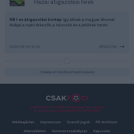
Hazai átigazolási hírek
NB I-es átigazolási körkép
: így állnak a magyar élvonal
klubjai a nyári érkezők, a távozók és a jelöltek terén.
2026-08-09 10:30
RÉSZLETEK
TOVÁBB AZ ÖSSZES ÁTIGAZOLÁSHOZ
Csakfoci.hu © 2026 Minden jog fenntartva.
A csakfoci.hu üzemeltetője: DrFoci Kft.
Médiaajánlat
Impresszum
Szerzői jogok
PR-Archívum
Adatvédelem
Kommentszabályzat
Kapcsolat