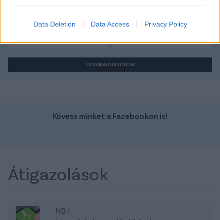
Szín: Fekete (metál)
Szín: Fehér
Üzemanyag: Benzin
Üzemanyag: Benzin
Data Deletion
Data Access
Privacy Policy
9 299 000 Ft
9 299 000 Ft
TOVÁBBI AJÁNLATOK
Kövess minket a Facebookon is!
Átigazolások
NB I